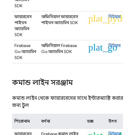
SDK
plat_python
ফায়ারবেস
অফিসিয়াল ফায়ারবেস
গিটহাব
পাইথন
পাইথন অ্যাডমিন SDK
অ্যাডমিন
SDK
plat_go
Firebase
অফিসিয়াল Firebase
গিটহাব
Go অ্যাডমিন
Go অ্যাডমিন SDK
SDK
কমান্ড লাইন সরঞ্জাম
কমান্ড লাইন থেকে ফায়ারবেসের সাথে ইন্টারঅ্যাক্ট করার
জন্য টুল
শিরোনাম
বর্ণনা
ডক্স
উৎস
ফায়ারবেস
Firebase কমান্ড লাইন
গিটহাব