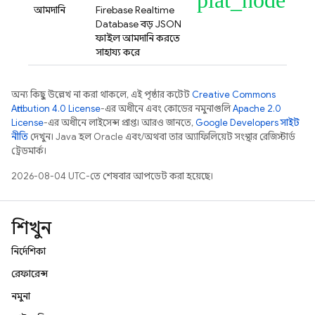
plat_node
আমদানি
Firebase Realtime
Database
বড় JSON
ফাইল আমদানি করতে
সাহায্য করে
অন্য কিছু উল্লেখ না করা থাকলে, এই পৃষ্ঠার কন্টেন্ট
Creative Commons
Attribution 4.0 License
-এর অধীনে এবং কোডের নমুনাগুলি
Apache 2.0
License
-এর অধীনে লাইসেন্স প্রাপ্ত। আরও জানতে,
Google Developers সাইট
নীতি
দেখুন। Java হল Oracle এবং/অথবা তার অ্যাফিলিয়েট সংস্থার রেজিস্টার্ড
ট্রেডমার্ক।
2026-08-04 UTC-তে শেষবার আপডেট করা হয়েছে।
শিখুন
নির্দেশিকা
রেফারেন্স
নমুনা