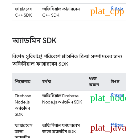
plat_cpp
ফায়ারবেস
অফিসিয়াল ফায়ারবেস
গিটহাব
C++ SDK
C++ SDK
অ্যাডমিন SDK
বিশেষ সুবিধাপ্রাপ্ত পরিবেশে প্রশাসনিক ক্রিয়া সম্পাদনের জন্য
অফিসিয়াল ফায়ারবেস SDK
শুরু
শিরোনাম
বর্ণনা
উৎস
করুন
plat_node
Firebase
অফিসিয়াল Firebase
গিটহাব
Node.js
Node.js অ্যাডমিন SDK
অ্যাডমিন
SDK
plat_java
ফায়ারবেস
অফিসিয়াল ফায়ারবেস
গিটহাব
জাভা
জাভা অ্যাডমিন SDK
অ্যাডমিন