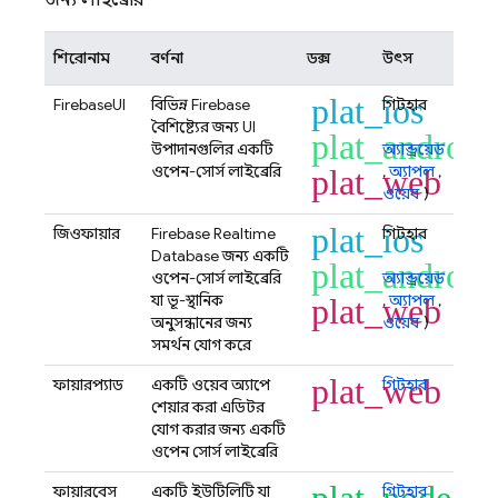
জন্য লাইব্রেরি
শিরোনাম
বর্ণনা
ডক্স
উৎস
plat_ios
FirebaseUI
বিভিন্ন Firebase
গিটহাব
বৈশিষ্ট্যের জন্য UI
plat_android
উপাদানগুলির একটি
অ্যান্ড্রয়েড
ওপেন-সোর্স লাইব্রেরি
,
অ্যাপল
,
plat_web
ওয়েব
)
plat_ios
জিওফায়ার
Firebase Realtime
গিটহাব
Database
জন্য একটি
plat_android
ওপেন-সোর্স লাইব্রেরি
অ্যান্ড্রয়েড
যা ভূ-স্থানিক
,
অ্যাপল
,
plat_web
অনুসন্ধানের জন্য
ওয়েব
)
সমর্থন যোগ করে
plat_web
ফায়ারপ্যাড
একটি ওয়েব অ্যাপে
গিটহাব
শেয়ার করা এডিটর
যোগ করার জন্য একটি
ওপেন সোর্স লাইব্রেরি
ফায়ারবেস
একটি ইউটিলিটি যা
গিটহাব