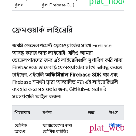
plat_node
টুলস
টুল (
Firebase
CLI)
ফ্রেমওয়ার্ক লাইব্রেরি
জনপ্রিয় ডেভেলপমেন্ট ফ্রেমওয়ার্কের সাথে Firebase
আবদ্ধ করার জন্য লাইব্রেরি। যদিও আমরা
ডেভেলপারদের জন্য এই লাইব্রেরিগুলি সুপারিশ করি যারা
Firebaseকে তাদের প্রিয় ফ্রেমওয়ার্কের সাথে আবদ্ধ করতে
চাইছেন, এইগুলি
অফিসিয়াল Firebase SDK নয়
এবং
Firebase সমর্থন দ্বারা আচ্ছাদিত নয়৷ এই লাইব্রেরিগুলি
ব্যবহার করে সহায়তার জন্য, GitHub-এ সরাসরি
সমস্যাগুলি ফাইল করুন।
শিরোনাম
বর্ণনা
ডক্স
উৎস
plat_web
কৌণিক
ফায়ারবেসের জন্য
গিটহাব
আগুন
কৌণিক বাইন্ডিং