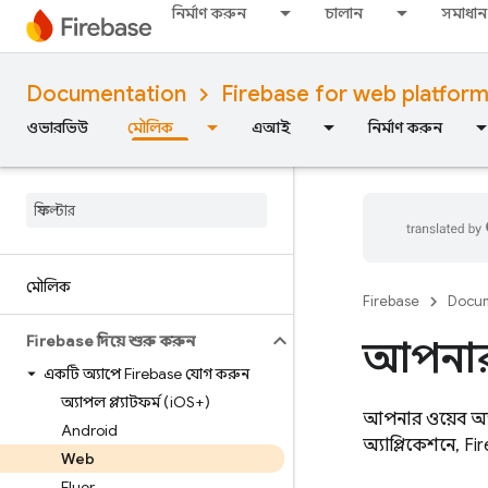
নির্মাণ করুন
চালান
সমাধান
Documentation
Firebase for web platfor
ওভারভিউ
মৌলিক
এআই
নির্মাণ করুন
মৌলিক
Firebase
Docum
Firebase দিয়ে শুরু করুন
আপনার
একটি অ্যাপে Firebase যোগ করুন
অ্যাপল প্ল্যাটফর্ম (i
OS+)
আপনার ওয়েব অ্যা
Android
অ্যাপ্লিকেশনে,
Fi
Web
Flutter