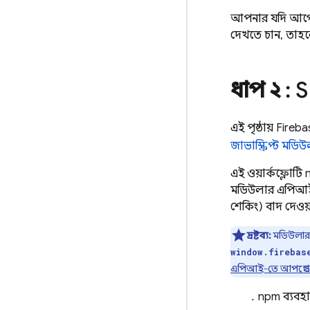
আপনার যদি আগে থ
দেখতে চান, তা
ধাপ ২
: 
এই পৃষ্ঠায়
Fireba
জাভাস্ক্রিপ্ট মডি
এই ওয়ার্কফ্লোটি 
মডিউলার এপিআ
শেকিং) বাদ দেওয
দ্রষ্টব্য:
মডিউলার 
window.firebas
এপিআই-তে আপগ্রেড
npm ব্যবহ