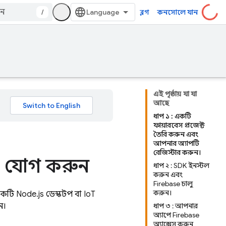
/
ব্লগ
কনসোলে যান
এই পৃষ্ঠায় যা যা
আছে
ধাপ ১ : একটি
ফায়ারবেস প্রজেক্ট
তৈরি করুন এবং
আপনার অ্যাপটি
রেজিস্টার করুন।
ase যোগ করুন
ধাপ ২ : SDK ইনস্টল
করুন এবং
Firebase চালু
করুন।
 একটি Node.js ডেস্কটপ বা IoT
ন।
ধাপ ৩ : আপনার
অ্যাপে Firebase
অ্যাক্সেস করুন