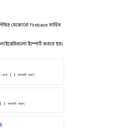
নলিখিত যেকোনো Firebase সার্ভিস
 লাইব্রেরিগুলো ইম্পোর্ট করতে হয়।
েকে { } আমদানি করুন;
 } আমদানি করুন;
s