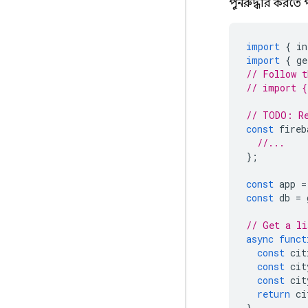
পুনরুদ্ধার করতে 
import
{
in
import
{
ge
// Follow t
// import {
// TODO: Re
const
fireb
//...
};
const
app
=
const
db
=
// Get a li
async
funct
const
cit
const
cit
const
cit
return
ci
}