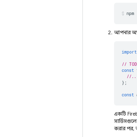
npm 
আপনার অ্য
import
// TOD
const
//..
};
const
একটি Fire
সার্ভিসগু
করার পর, 