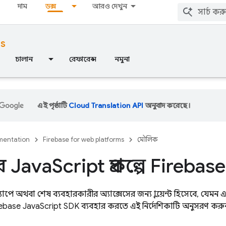
দাম
ডক্স
আরও দেখুন
ms
চালান
রেফারেন্স
নমুনা
এই পৃষ্ঠাটি
Cloud Translation API
অনুবাদ করেছে।
entation
Firebase for web platforms
মৌলিক
 Java
Script প্রকল্পে Fireb
পে অথবা শেষ ব্যবহারকারীর অ্যাক্সেসের জন্য ক্লায়েন্ট হিসেবে, যেমন
rebase
JavaScript
SDK ব্যবহার করতে এই নির্দেশিকাটি অনুসরণ করু