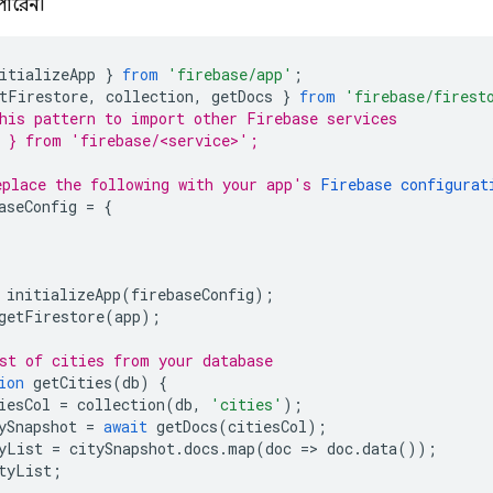
পারেন।
itializeApp
}
from
'firebase/app'
;
tFirestore
,
collection
,
getDocs
}
from
'firebase/firest
his pattern to import other Firebase services
 } from 'firebase/<service>';
place the following with your app's 
Firebase configurat
aseConfig
=
{
initializeApp
(
firebaseConfig
);
getFirestore
(
app
);
st of cities from your database
ion
getCities
(
db
)
{
iesCol
=
collection
(
db
,
'cities'
);
ySnapshot
=
await
getDocs
(
citiesCol
);
yList
=
citySnapshot
.
docs
.
map
(
doc
=>
doc
.
data
());
tyList
;