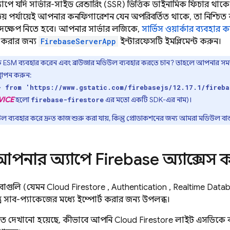
ে যদি সার্ভার-সাইড রেন্ডারিং (SSR) ভিত্তিক ডাইনামিক ফিচার থাকে, তাহল
উভয় পর্যায়েই আপনার কনফিগারেশন যেন অপরিবর্তিত থাকে, তা নিশ্চি
দক্ষেপ নিতে হবে। আপনার সার্ভার লজিকে,
সার্ভিস ওয়ার্কার ব্যবহার
 করার জন্য
FirebaseServerApp
ইন্টারফেসটি ইমপ্লিমেন্ট করুন।
 ESM ব্যবহার করেন এবং ব্রাউজার মডিউল ব্যবহার করতে চান? তাহলে আপনার সম
স্থাপন করুন:
} from 'https://www.gstatic.com/firebasejs/12.17.1/fireb
VICE
হলো
এর মতো একটি SDK-এর নাম)।
firebase-firestore
ল ব্যবহার করে দ্রুত কাজ শুরু করা যায়, কিন্তু প্রোডাকশনের জন্য আমরা মডিউল বান্
আপনার অ্যাপে Firebase অ্যাক্সেস 
বাগুলি (যেমন
Cloud Firestore
,
Authentication
,
Realtime Data
ত্র সাব-প্যাকেজের মধ্যে ইম্পোর্ট করার জন্য উপলব্ধ।
তে দেখানো হয়েছে, কীভাবে আপনি
Cloud Firestore
লাইট এসডিকে ব