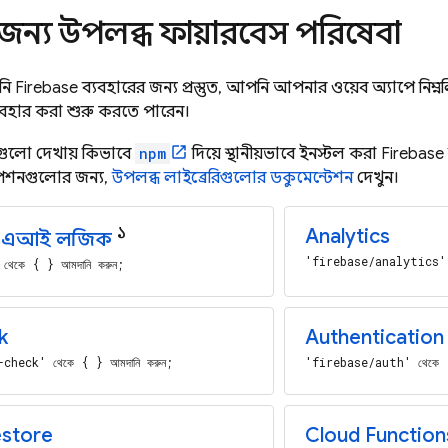
জন্য উপলব্ধ ফায়ারবেস পরিষেবা
Firebase ব্যবহারের জন্য প্রস্তুত, আপনি আপনার ওয়েব অ্যাপে নিম্
বহার করা শুরু করতে পারেন।
ডগুলো দেখায় কিভাবে
npm
দিয়ে স্থানীয়ভাবে ইনস্টল করা Firebase
 অপশনগুলোর জন্য,
উপলব্ধ লাইব্রেরিগুলোর ডকুমেন্টেশন
দেখুন।
১
Analytics
স এআই লজিক
'firebase/analytics' থ
েকে { } আমদানি করুন;
k
Authentication
check' থেকে { } আমদানি করুন;
'firebase/auth' থেকে {
estore
Cloud Function