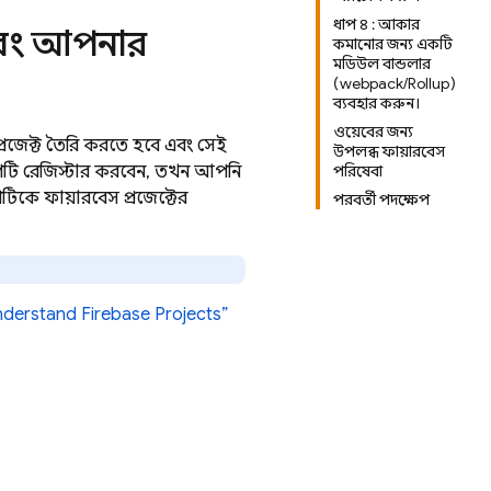
ধাপ ৪ : আকার
 এবং আপনার
কমানোর জন্য একটি
মডিউল বান্ডলার
(webpack/Rollup)
ব্যবহার করুন।
ওয়েবের জন্য
রজেক্ট তৈরি করতে হবে এবং সেই
উপলব্ধ ফায়ারবেস
পটি রেজিস্টার করবেন, তখন আপনি
পরিষেবা
কে ফায়ারবেস প্রজেক্টের
পরবর্তী পদক্ষেপ
nderstand Firebase Projects”