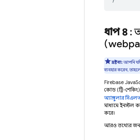
ধাপ ৪
: 
(webpa
দ্রষ্টব্য:
আপনি য
ব্যবহার করেন, তাহল
Firebase
JavaSc
কোড (ট্রি-শেকিং
অ্যাঙ্গুলার সিএ
মাধ্যমে ইনস্টল ক
করে।
আরও তথ্যের জন্