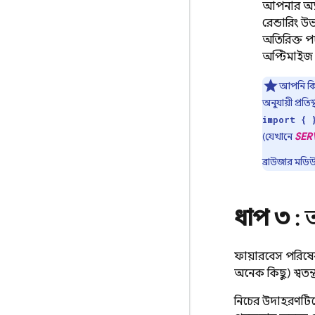
আপনার অ্যাপ
রেন্ডারিং 
অতিরিক্ত প
অপ্টিমাইজ
আপনি কি
অনুযায়ী প্রতি
import { 
(যেখানে
SER
ব্রাউজার মডিউ
ধাপ ৩
: 
ফায়ারবেস পরিষে
অনেক কিছু) স্বতন্
নিচের উদাহরণটি