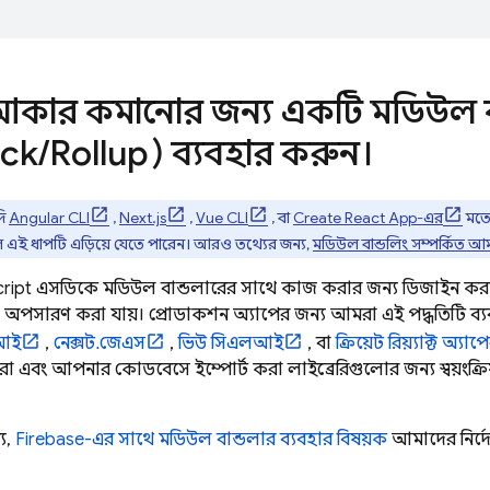
আকার কমানোর জন্য একটি মডিউল ব
ck
/
Rollup) ব্যবহার করুন।
দি
Angular CLI
,
Next.js
,
Vue CLI
, বা
Create React App-এর
মতো 
ে এই ধাপটি এড়িয়ে যেতে পারেন। আরও তথ্যের জন্য,
মডিউল বান্ডলিং সম্পর্কিত আমা
ript
এসডিকে মডিউল বান্ডলারের সাথে কাজ করার জন্য ডিজাইন করা
) অপসারণ করা যায়। প্রোডাকশন অ্যাপের জন্য আমরা এই পদ্ধতিটি ব্
লআই
,
নেক্সট.জেএস
,
ভিউ সিএলআই
, বা
ক্রিয়েট রিয়্যাক্ট অ্যাপ
রা এবং আপনার কোডবেসে ইম্পোর্ট করা লাইব্রেরিগুলোর জন্য স্বয়ংক্র
য,
Firebase-এর সাথে মডিউল বান্ডলার ব্যবহার বিষয়ক
আমাদের নির্দে