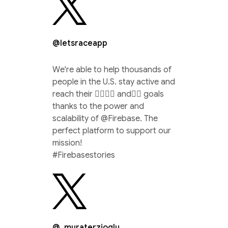
@letsraceapp
We're able to help thousands of
people in the U.S. stay active and
reach their 🏃‍♀️🚴‍♂️ and🏊‍♀️ goals
thanks to the power and
scalability of @Firebase. The
perfect platform to support our
mission!
#Firebasestories
@_muraterzioglu