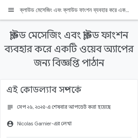
menu
ক্লাউড মেসেজিং এবং ক্লাউড ফাংশন ব্যবহার করে একটি ওয়েব অ্যাপের জন্য বিজ্ঞপ্তি পাঠান
ক্লাউড মেসেজিং এবং ক্লাউড ফাংশন
ব্যবহার করে একটি ওয়েব অ্যাপের
Firebase
Firebase Codelabs
জন্য বিজ্ঞপ্তি পাঠান
এই পৃষ্ঠায় যা যা আছে
1. সংক্ষিপ্ত বিবরণ
2. নমুনা কোড পান
এই কোডল্যাব সম্পর্কে
৩. একটি ফায়ারবেস প্রকল্প তৈরি করুন এবং আপনার অ্যাপ সেট
আপ করুন
৪. ফায়ারবেস কমান্ড লাইন ইন্টারফেস ইনস্টল করুন
subject
সেপ ২৬, ২০২৫-এ শেষবার আপডেট করা হয়েছে
৫. ওয়েব অ্যাপ স্থাপন এবং চালান
account_circle
Nicolas Garnier-এর লেখা