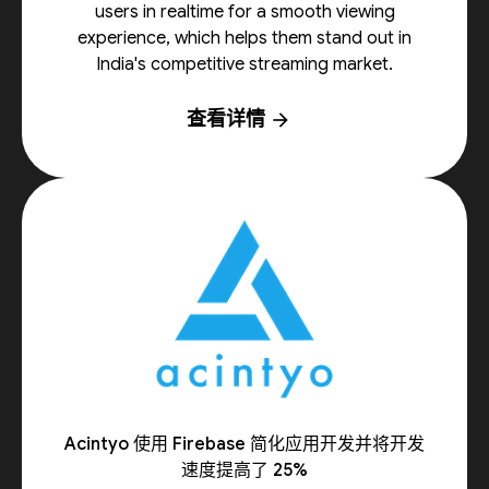
users in realtime for a smooth viewing
experience, which helps them stand out in
India's competitive streaming market.
查看详情
arrow_forward
Acintyo 使用 Firebase 简化应用开发并将开发
速度提高了 25%