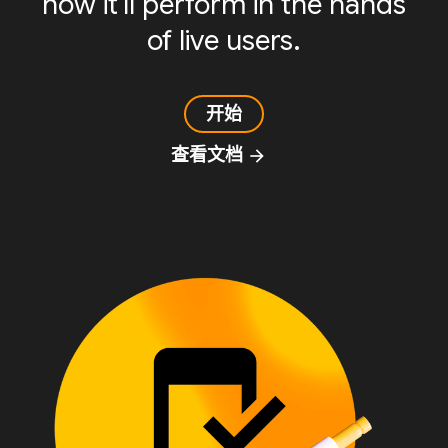
how it'll perform in the hands
of live users.
开始
查看文档
arrow_forward