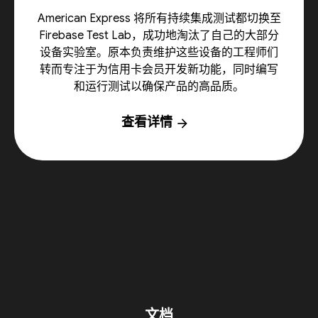
American Express 将所有持续集成测试都切换至
Firebase Test Lab，成功地淘汰了自己的大部分
设备实验室。原本负责维护这些设备的工程师们
转而专注于为信用卡会员开发新功能，同时编写
和运行测试以确保产品的高品质。
查看详情
arrow_forward
文档