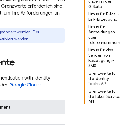
ungen in der
 Grenzwerte erforderlich sind,
G Suite
t, um Ihre Anforderungen an
Limits für E-Mail-
Link-Erzeugung
Limits für
geändert werden. Der
Anmeldungen
über
ktiviert werden.
Telefonnummern
Limits für das
Senden von
ente
Bestätigungs-
SMS
Grenzwerte für
hentication
with Identity
die Identity
Toolkit API
t den
Google Cloud
-
Grenzwerte für
die Token Service
API
ument