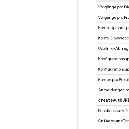
Vorgänge pro Di
Vorgänge pro Pro
Konto-Uploads pr
Konto-Downloads
UserInfo-Abfrage
Konfigurationsup
Konfigurationsup
Konten pro Proje
Anmeldungen mit
create
Auth
UR
Funktionsaufrufe
Get
Account
In