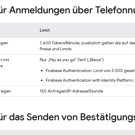
für Anmeldungen über Telefo
Limit
ngen
1.600 Tokens/Minute; zusätzlich gelten die auf de
Preise und Limits
n mit
Nur „Pay as you go“-Tarif („Blaze“)
de
Firebase Authentication
: Limit von 3.000 ges
Firebase Authentication
with Identity Platform
:
fragen
150 Anfragen/IP-Adresse/Stunde
für das Senden von Bestätigun