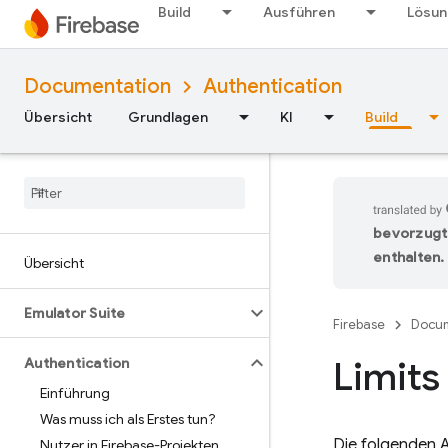
Build
Ausführen
Lösu
Documentation
Authentication
Übersicht
Grundlagen
KI
Build
bevorzugt
enthalten.
Übersicht
Emulator Suite
Firebase
Docum
Limits
Authentication
Einführung
Was muss ich als Erstes tun?
Die folgenden 
Nutzer in Firebase-Projekten