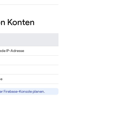
on Konten
ede IP-Adresse
de
der
Firebase
-Konsole planen.