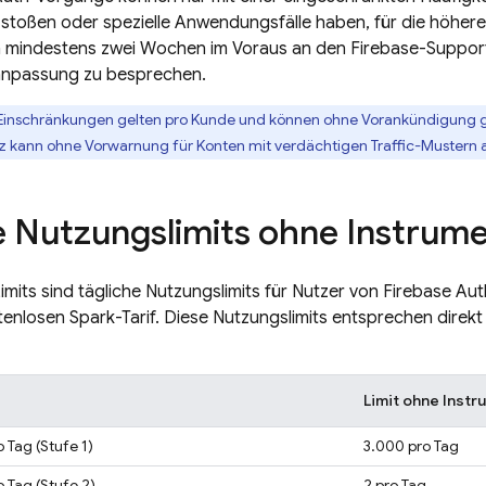
it stoßen oder spezielle Anwendungsfälle haben, für die höhere
h mindestens zwei Wochen im Voraus an den
Firebase
-Suppor
anpassung zu besprechen.
Einschränkungen gelten pro Kunde und können ohne Vorankündigung 
 kann ohne Vorwarnung für Konten mit verdächtigen Traffic-Mustern a
e Nutzungslimits ohne Instrum
imits sind tägliche Nutzungslimits für Nutzer von
Firebase Aut
enlosen Spark-Tarif. Diese Nutzungslimits entsprechen direk
Limit ohne Instr
 Tag (Stufe 1)
3.000 pro Tag
 Tag (Stufe 2)
2 pro Tag