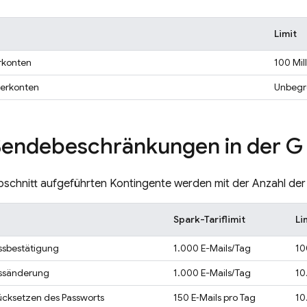
Limit
rkonten
100 Mil
zerkonten
Unbegr
endebeschränkungen in der G 
bschnitt aufgeführten Kontingente werden mit der Anzahl der N
Spark-Tariflimit
Li
ssbestätigung
1.000 E-Mails/Tag
10
essänderung
1.000 E-Mails/Tag
10
ücksetzen des Passworts
150 E‑Mails pro Tag
10