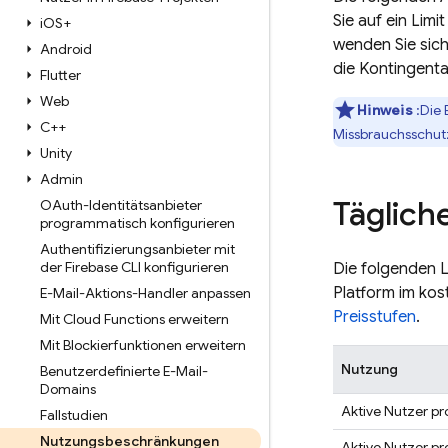
Sie auf ein Lim
i
OS+
wenden Sie sic
Android
die Kontingent
Flutter
Web
Hinweis
:Die 
C++
Missbrauchsschutz
Unity
Admin
Täglich
OAuth-Identitätsanbieter
programmatisch konfigurieren
Authentifizierungsanbieter mit
der Firebase CLI konfigurieren
Die folgenden L
Platform
im kost
E-Mail-Aktions-Handler anpassen
Preisstufen
.
Mit Cloud Functions erweitern
Mit Blockierfunktionen erweitern
Nutzung
Benutzerdefinierte E-Mail-
Domains
Aktive Nutzer pro
Fallstudien
Nutzungsbeschränkungen
Aktive Nutzer pro