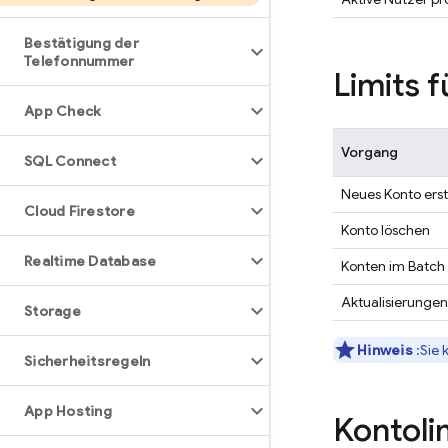
Bestätigung der
Telefonnummer
Limits 
App Check
Vorgang
SQL Connect
Neues Konto erst
Cloud Firestore
Konto löschen
Realtime Database
Konten im Batch
Aktualisierungen
Storage
Hinweis
:Sie 
Sicherheitsregeln
App Hosting
Kontoli