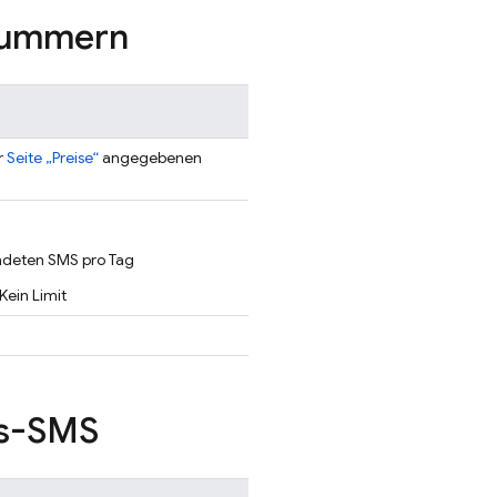
nnummern
r
Seite „Preise“
angegebenen
endeten SMS pro Tag
 Kein Limit
gs-SMS