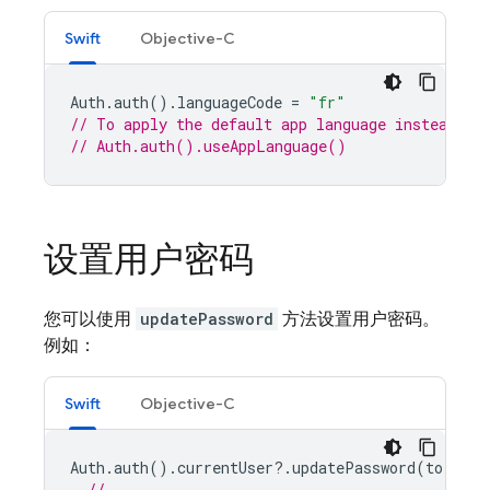
Swift
Objective-C
Auth
.
auth
().
languageCode
=
"fr"
// To apply the default app language instead of
// Auth.auth().useAppLanguage()
设置用户密码
您可以使用
updatePassword
方法设置用户密码。
例如：
Swift
Objective-C
Auth
.
auth
().
currentUser
?.
updatePassword
(
to
:
pas
// ...