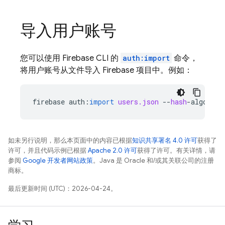
导入用户账号
您可以使用 Firebase CLI 的
auth:import
命令，
将用户账号从文件导入 Firebase 项目中。例如：
firebase
auth
:
import
users.json
--
hash
-
algo
=
scr
如未另行说明，那么本页面中的内容已根据
知识共享署名 4.0 许可
获得了
许可，并且代码示例已根据
Apache 2.0 许可
获得了许可。有关详情，请
参阅
Google 开发者网站政策
。Java 是 Oracle 和/或其关联公司的注册
商标。
最后更新时间 (UTC)：2026-04-24。