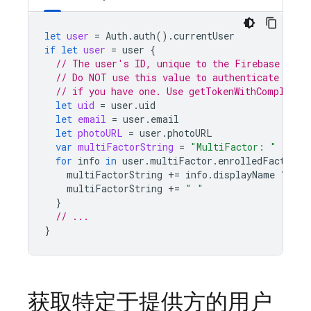
let
user
=
Auth
.
auth
().
currentUser
if
let
user
=
user
{
// The user's ID, unique to the Firebase proj
// Do NOT use this value to authenticate with
// if you have one. Use getTokenWithCompletio
let
uid
=
user
.
uid
let
email
=
user
.
email
let
photoURL
=
user
.
photoURL
var
multiFactorString
=
"MultiFactor: "
for
info
in
user
.
multiFactor
.
enrolledFactors
multiFactorString
+=
info
.
displayName
??
"[
multiFactorString
+=
" "
}
// ...
}
获取特定于提供方的用户