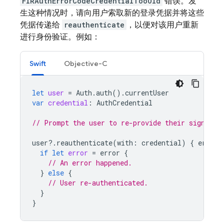
FIRAuthErrorCodeCredentialTooOld
错误。发
生这种情况时，请向用户索取新的登录凭据并将这些
凭据传递给
reauthenticate
，以便对该用户重新
进行身份验证。例如：
Swift
Objective-C
let
user
=
Auth
.
auth
().
currentUser
var
credential
:
AuthCredential
// Prompt the user to re-provide their sign-in 
user
?.
reauthenticate
(
with
:
credential
)
{
error
if
let
error
=
error
{
// An error happened.
}
else
{
// User re-authenticated.
}
}