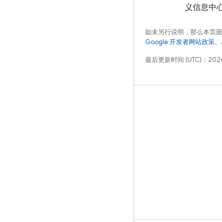
义信息中
如未另行说明，那么本页
Google 开发者网站政策
。
最后更新时间 (UTC)：2026
学习
指南
参考
示例
库
GitHub