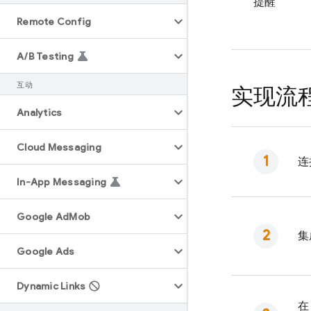
提醒
Remote Config
A
/
B Testing
互动
实现流
Analytics
Cloud Messaging
连
In-App Messaging
Google Ad
Mob
集
Google Ads
Dynamic Links