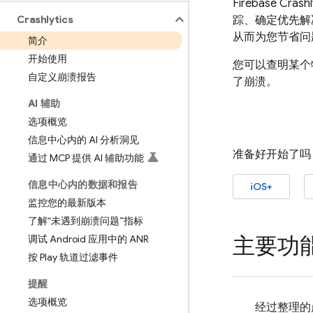
Firebase Crashl
Crashlytics
踪、确定优先解
从而为您节省问
简介
开始使用
您可以查明某个
自定义崩溃报告
了崩溃。
AI 辅助
选项概览
信息中心内的 AI 分析洞见
准备好开始了吗
通过 MCP 提供 AI 辅助功能
信息中心内的数据和报告
iOS+
监控您的最新版本
了解“未遇到崩溃问题”指标
主要功
调试 Android 应用中的 ANR
按 Play 轨道过滤事件
提醒
选项概览
经过整理的