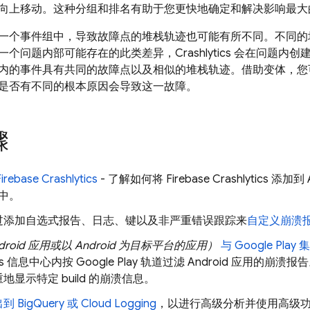
向上移动。这种分组和排名有助于您更快地确定和解决影响最大
一个事件组中，导致故障点的堆栈轨迹也可能有所不同。不同的
一个问题内部可能存在的此类差异，
Crashlytics
会在问题内创
内的事件具有共同的故障点以及
相似的堆栈轨迹。借助变体，您
是否有不同的根本原因会导致这一故障。
骤
Firebase Crashlytics
- 了解如何将
Firebase Crashlytics
添加到 Ap
目中。
过添加自选式报告、日志、键以及非严重错误跟踪来
自定义崩溃
droid 应用或以 Android 为目标平台的应用）
与
Google Play
集
s
信息中心内按
Google Play
轨道过滤 Android 应用的崩溃报告。这
地显示特定 build 的崩溃信息。
出到
BigQuery
或
Cloud Logging
，以进行高级分析并使用高级