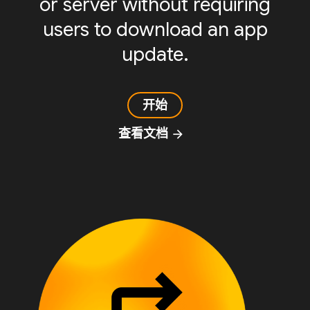
or server without requiring
users to download an app
update.
开始
查看文档
arrow_forward