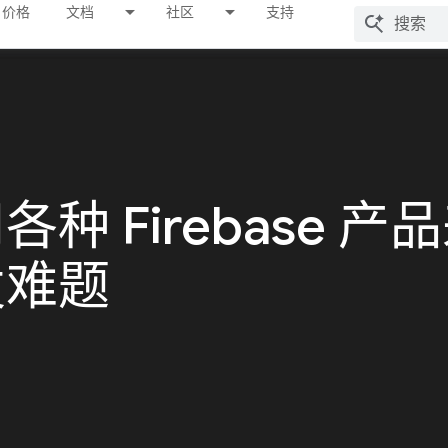
价格
文档
社区
支持
种 Firebase 产
发难题