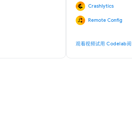
Crashlytics
Remote Config
观看视频
试用 Codelab
阅