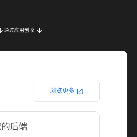
downward
arrow_downward
通过应用创收
浏览更多
open_in_new
成的后端