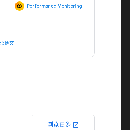
Performance Monitoring
读博文
浏览更多
open_in_new