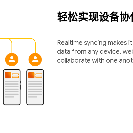
轻松实现设备协
Realtime syncing makes it 
data from any device, web
collaborate with one anot