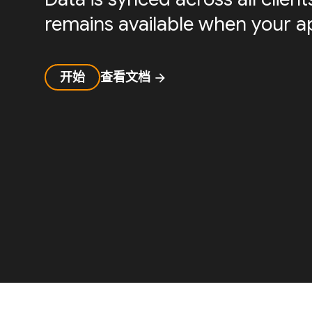
remains available when your ap
开始
查看文档
arrow_forward