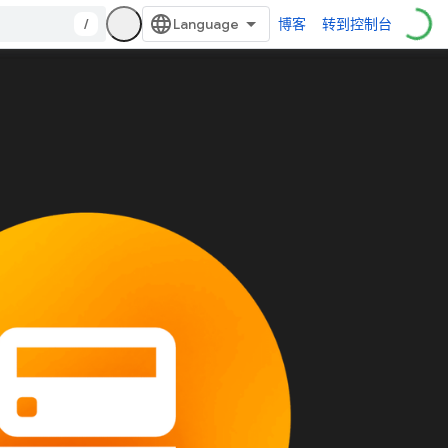
/
博客
转到控制台