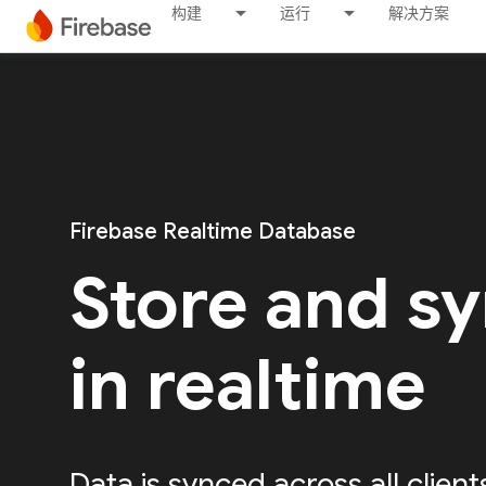
构建
运行
解决方案
Firebase Realtime Database
Store and sy
in realtime
Data is synced across all client