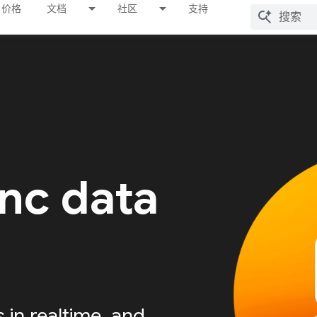
价格
文档
社区
支持
nc data
s in realtime, and