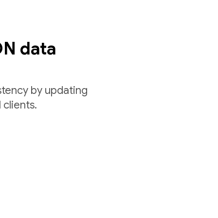
ON data
stency by updating
 clients.