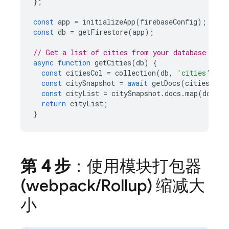
};
const
app
=
initializeApp
(
firebaseConfig
);
const
db
=
getFirestore
(
app
);
// Get a list of cities from your database
async
function
getCities
(
db
)
{
const
citiesCol
=
collection
(
db
,
'cities'
);
const
citySnapshot
=
await
getDocs
(
citiesCol
)
const
cityList
=
citySnapshot
.
docs
.
map
(
doc
=>
return
cityList
;
}
第 4 步
：使用模块打包器
(webpack
/
Rollup) 缩减大
小