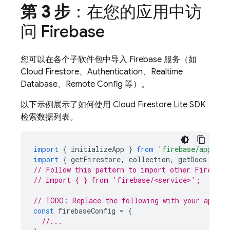
第 3 步
：在您的应用中访
问 Firebase
您可以在各个子软件包中导入 Firebase 服务（如
Cloud Firestore
、
Authentication
、
Realtime
Database
、
Remote Config
等）。
以下示例展示了如何使用
Cloud Firestore
Lite SDK
检索数据列表。
import
{
initializeApp
}
from
'firebase/app'
;
import
{
getFirestore
,
collection
,
getDocs
}
fr
// Follow this pattern to import other Firebase
// import { } from 'firebase/<service>';
// TODO: Replace the following with your app's 
const
firebaseConfig
=
{
//...