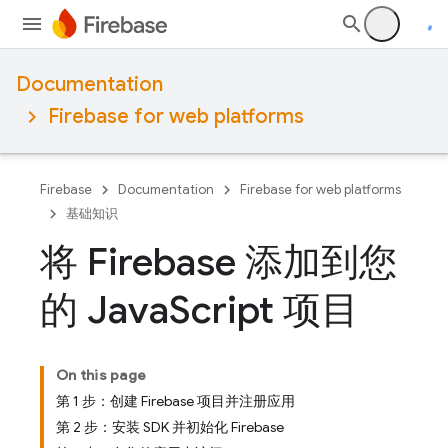
Documentation
Firebase for web platforms
Firebase
Documentation
Firebase for web platforms
基础知识
将 Firebase 添加到您
的 Java
Script 项目
On this page
第 1 步：创建 Firebase 项目并注册应用
第 2 步：安装 SDK 并初始化 Firebase