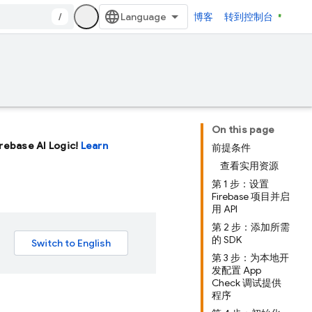
/
博客
转到控制台
On this page
Firebase AI Logic!
Learn
前提条件
查看实用资源
第 1 步：设置
Firebase 项目并启
用 API
第 2 步：添加所需
的 SDK
第 3 步：为本地开
发配置 App
Check 调试提供
程序