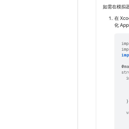
如需在模拟
在 Xc
化
App
imp
imp
im
@
ma
str
i
}
v