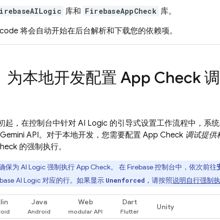
irebaseAILogic
库和
FirebaseAppCheck
库。
code 将会自动开始在后台解析和下载您的依赖项。
：为本地开发配置
App Check
调
7 月初起，在控制台中针对
AI Logic
的引导式设置工作流程中，系
Gemini API
。对于本地开发，您需要配置
App Check
调试提供
heck
的强制执行。
确保为
AI Logic
强制执行
App Check
。 在
Firebase
控制台中，依次前往
ebase AI Logic
对应的行。如果显示
，请按照
说明自行强制
Unenforced
lin
Java
Web
Dart
Unity