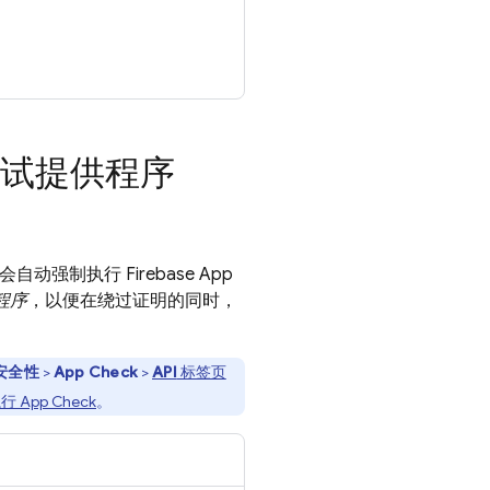
试提供程序
统会自动强制执行
Firebase App
程序
，以便在绕过证明的同时，
安全性
>
App Check
>
API
标签页
执行
App Check
。