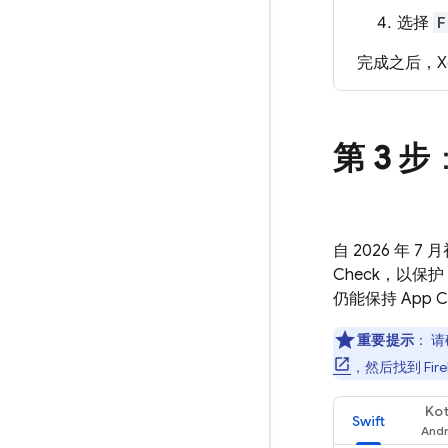
选择
F
完成之后，X
第 3 步
自 2026 年 
Check
，以保护
仍能保持
App C
重要提示
：
请
，然后找到
Fir
Kot
Swift