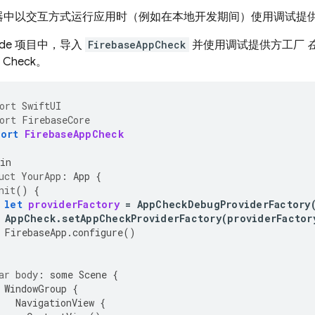
器中以交互方式运行应用时（例如在本地开发期间）使用调试提
ode 项目中，导入
FirebaseAppCheck
并使用调试提供方工厂
 Check
。
ort
SwiftUI
ort
FirebaseCore
port
FirebaseAppCheck
in
uct
YourApp
:
App
{
nit
()
{
let
providerFactory
=
AppCheckDebugProviderFactory
AppCheck
.
setAppCheckProviderFactory
(
providerFactor
FirebaseApp
.
configure
()
ar
body
:
some
Scene
{
WindowGroup
{
NavigationView
{