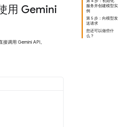
第 4 步：初始化
始使用 Gemini
服务并创建模型实
例
第 5 步：向模型发
送请求
您还可以做些什
么？
始直接调用
Gemini API
。