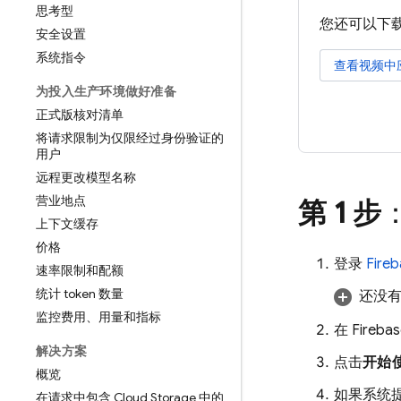
思考型
您还可以下
安全设置
系统指令
查看视频中
为投入生产环境做好准备
正式版核对清单
将请求限制为仅限经过身份验证的
用户
远程更改模型名称
营业地点
第 1 步
：
上下文缓存
价格
登录
Fire
速率限制和配额
统计 token 数量
还没有 
监控费用、用量和指标
在
Fireba
解决方案
点击
开始
概览
如果系统提
在请求中包含 Cloud Storage 中的