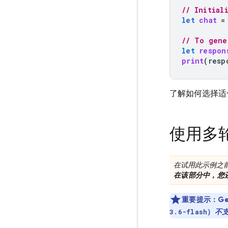
// Initial
let
chat
=
// To gene
let
respon
print
(
resp
了解如何选择适
使用多
在试用此示例之
在该部分中，您
重要提示：
Ge
）
不
3.6-flash