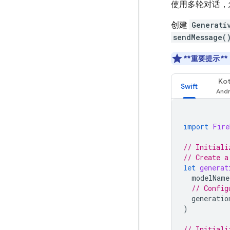
使用多轮对话，
创建
Generati
sendMessage(
**重要提示**
Kot
Swift
import
Fire
// Initiali
// Create a
let
generat
modelName
// Config
generatio
)
// Initiali