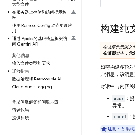
大型文件
在服务器上存储和访问提示模
板
使用 Remote Config 动态更新应
构建纯
用
通过 Apple 的基础模型框架访
问 Gemini API
在试用此示例之
在该部分中，您
其他信息
输入文件类型和要求
如需构建多轮对
迁移指南
户消息，该消息
数据治理和 Responsible AI
对话中与内容
Cloud Audit Logging
user
：提
常见问题解答和问题排查
异常。
错误代码
model
：
提供反馈
注意
：
如果您