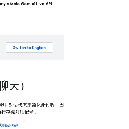
 Any stable Gemini Live API
（聊天）
过管理 对话状态来简化此过程，因
行存储对话记录 。
式响应代码