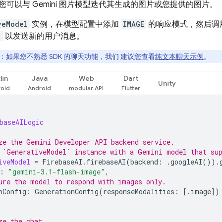
您可以与
Gemini
图片模型迭代其生成的图片或您提供的图片。
veModel
实例，在模型配置中添加
IMAGE
的响应模式，然后调
)
以发送新的用户消息。
：如果您不熟悉 SDK 的聊天功能，我们 建议您查看
纯文本聊天示例
。
lin
Java
Web
Dart
Unity
baseAILogic
ze the Gemini Developer API backend service.
 `GenerativeModel` instance with a Gemini model that su
iveModel
=
FirebaseAI
.
firebaseAI
(
backend
:
.
googleAI
()).
:
"gemini-3.1-flash-image"
,
ure the model to respond with images only.
nConfig
:
GenerationConfig
(
responseModalities
:
[.
image
])
ze the chat