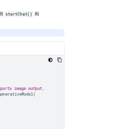
用
startChat()
和
pports image output.
generativeModel
(