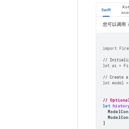
Kot
Swift
您可以调用
import
Fire
// Initiali
let
ai
=
Fi
// Create a
let
model
=
// Optiona
let
histor
ModelCon
ModelCon
]