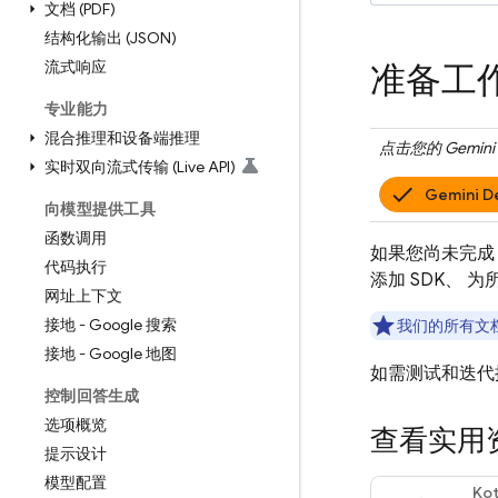
文档 (PDF)
结构化输出 (JSON)
流式响应
准备工
专业能力
混合推理和设备端推理
点击您的
Gemini 
实时双向流式传输 (Live API)
Gemini D
向模型提供工具
函数调用
如果您尚未完
代码执行
添加 SDK、 
网址上下文
接地 - Google 搜索
我们的所有文
接地 - Google 地图
如需测试和迭代
控制回答生成
选项概览
查看实用
提示设计
模型配置
Kot