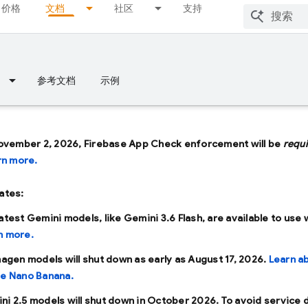
价格
文档
社区
支持
参考文档
示例
ovember 2, 2026, Firebase App Check enforcement will be
requ
rn more.
ates:
latest Gemini models, like
Gemini 3.6 Flash
, are available to use 
n more.
Imagen models will shut down as early as
August 17, 2026
.
Learn a
se Nano Banana.
ni 2.5 models will shut down in
October 2026
. To avoid service 