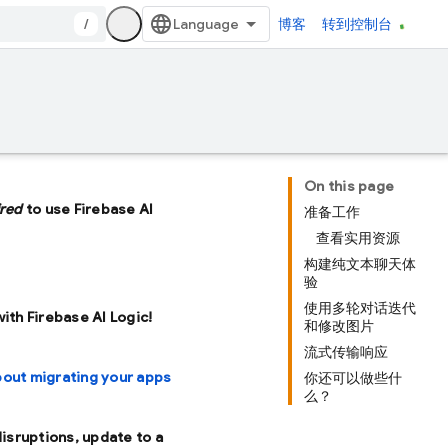
/
博客
转到控制台
On this page
ired
to use Firebase AI
准备工作
查看实用资源
构建纯文本聊天体
验
使用多轮对话迭代
with Firebase AI Logic!
和修改图片
流式传输响应
bout migrating your apps
你还可以做些什
么？
disruptions, update to a