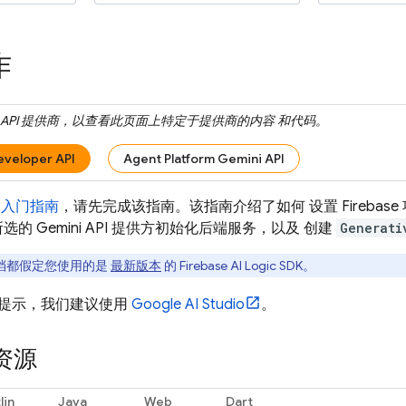
作
API
提供商，以查看此页面上特定于提供商的内容 和代码。
eveloper API
Agent Platform Gemini API
成
入门指南
，请先完成该指南。该指南介绍了如何 设置 Firebase 
为所选的
Gemini API
提供方初始化后端服务，以及 创建
Generati
档都假定您使用的是
最新版本
的
Firebase AI Logic
SDK。
提示，我们建议使用
Google AI Studio
。
资源
lin
Java
Web
Dart