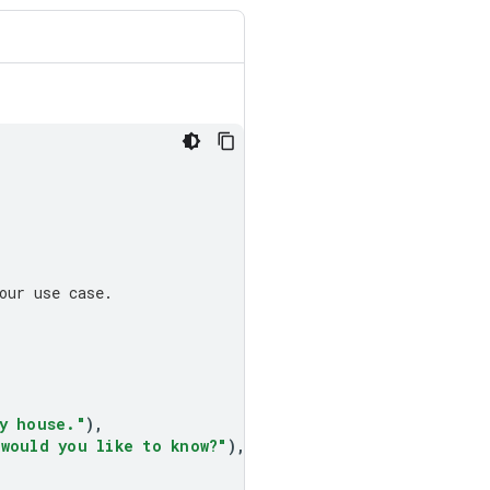
our use case.
y house."
),
 would you like to know?"
),