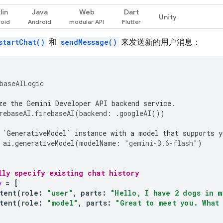
lin
Java
Web
Dart
Unity
startChat()
和
sendMessage()
来发送新的用户消息：
baseAILogic
ze the Gemini Developer API backend service.
rebaseAI
.
firebaseAI
(
backend
:
.
googleAI
())
 `GenerativeModel` instance with a model that supports y
ai
.
generativeModel
(
modelName
:
"gemini-3.6-flash"
)
lly specify existing chat history
y
=
[
tent
(
role
:
"user"
,
parts
:
"Hello, I have 2 dogs in m
tent
(
role
:
"model"
,
parts
:
"Great to meet you. What