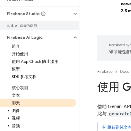
newe
2.5 
Firebase Studio
构建 AI 赋能的应用
Firebase AI Logic
简介
译可能包含
开始使用
使用 App Check 防止滥用
模型
Firebase
Docum
SDK 参考文档
使用 G
核心功能
文本
聊天
借助
Gemini API
图像
此与
generate
视频
音频
arrow_downward
跳转到纯文