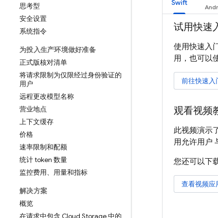
Swift
思考型
安全设置
试用快速
系统指令
使用快速入门
为投入生产环境做好准备
用，也可以
正式版核对清单
将请求限制为仅限经过身份验证的
前往快速入
用户
远程更改模型名称
营业地点
观看视频
上下文缓存
此视频演示了
价格
用允许用户
速率限制和配额
统计 token 数量
您还可以下
监控费用、用量和指标
查看视频应
解决方案
概览
在请求中包含 Cloud Storage 中的