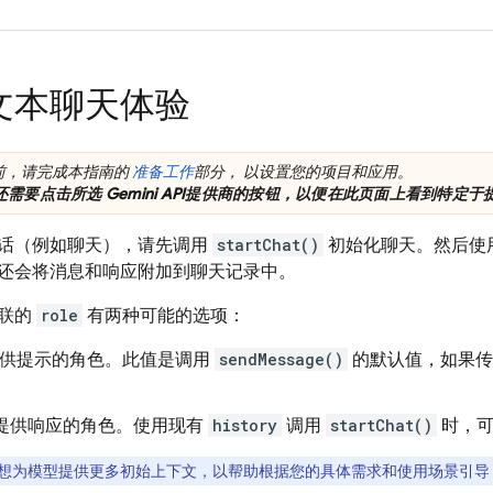
文本聊天体验
前，请完成本指南的
准备工作
部分， 以设置您的项目和应用。
还需要点击所选
Gemini API
提供商的按钮，以便在此页面上看到特定于提
话（例如聊天），请先调用
startChat()
初始化聊天。然后使
还会将消息和响应附加到聊天记录中。
关联的
role
有两种可能的选项：
供提示的角色。此值是调用
sendMessage()
的默认值，如果传
提供响应的角色。使用现有
history
调用
startChat()
时，可
想为模型提供更多初始上下文，以帮助根据您的具体需求和使用场景引导