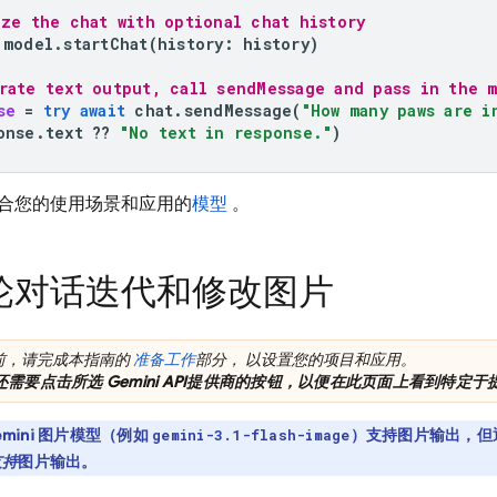
ize the chat with optional chat history
model
.
startChat
(
history
:
history
)
rate text output, call sendMessage and pass in the 
se
=
try
await
chat
.
sendMessage
(
"How many paws are i
onse
.
text
??
"No text in response."
)
合您的使用场景和应用的
模型
。
轮对话迭代和修改图片
前，请完成本指南的
准备工作
部分， 以设置您的项目和应用。
还需要点击所选
Gemini API
提供商的按钮，以便在此页面上看到特定于提
mini
图片模型（例如
）支持图片输出，但
gemini-3.1-flash-image
支持
图片输出。