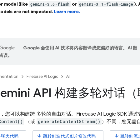
r model (like
or
).
gemini-3.6-flash
gemini-3.1-flash-image
models are not impacted.
Learn more.
Google 会使用 AI 技术将内容翻译成您偏好的语言。AI 翻
错误。
entation
Firebase AI Logic
AI
emini API 构建多轮对话
，您可以构建跨 多轮的自由对话。
Firebase AI Logic
SDK 通
Content()
（或
generateContentStream()
）不同，您无需自
arrow_downward
arrow_downward
本聊天代码
跳转到迭代式图片修改代码
跳转到流