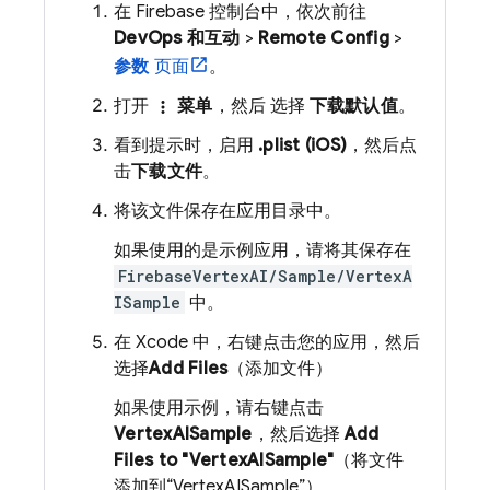
在
Firebase
控制台中，依次前往
DevOps 和互动
>
Remote Config
>
参数
页面
。
打开
菜单
，然后 选择
下载默认值
。
more_vert
看到提示时，启用
.plist (iOS)
，然后点
击
下载文件
。
将该文件保存在应用目录中。
如果使用的是示例应用，请将其保存在
FirebaseVertexAI/Sample/VertexA
ISample
中。
在 Xcode 中，右键点击您的应用，然后
选择
Add Files
（添加文件）
如果使用示例，请右键点击
VertexAISample
，然后选择
Add
Files to "VertexAISample"
（将文件
添加到“VertexAISample”）。