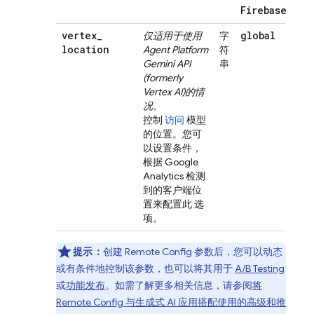
Firebase!
vertex
_
global
仅适用于使用
字
location
Agent Platform
符
Gemini API
串
(formerly
Vertex AI)
的情
况。
控制
访问
模型
的位置。您可
以设置条件，
根据
Google
Analytics
检测
到的客户端位
置来配置此 选
项。
提示：
创建
Remote Config
参数后，您可以动态
或有条件地控制该参数，也可以将其用于
A/B Testing
或
功能发布
。如需了解更多相关信息，请参阅
将
Remote Config
与生成式 AI 应用搭配使用的高级和推