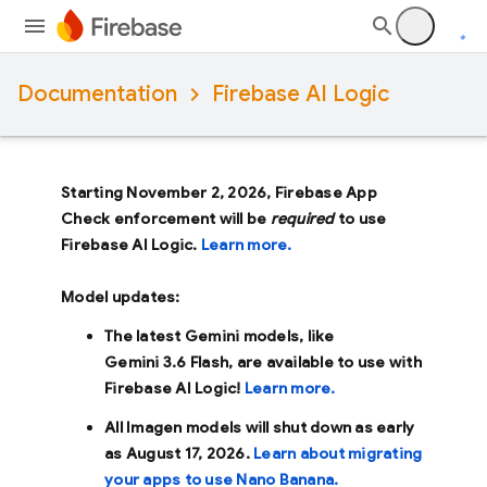
Documentation
Firebase AI Logic
Starting November 2, 2026, Firebase App
Check enforcement will be
required
to use
Firebase AI Logic.
Learn more.
Model updates:
The latest Gemini models, like
Gemini 3.6 Flash
, are available to use with
Firebase AI Logic!
Learn more.
All Imagen models will shut down as early
as
August 17, 2026
.
Learn about migrating
your apps to use Nano Banana.