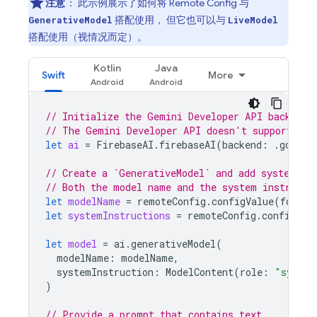
注意
：
此示例展示了如何将
Remote Config
与
搭配使用， 但它也可以与
GenerativeModel
LiveModel
搭配使用（视情况而定）。
Kotlin
Java
Swift
More
// Initialize the Gemini Developer API backend 
// The Gemini Developer API doesn't support set
let
ai
=
FirebaseAI
.
firebaseAI
(
backend
:
.
google
// Create a `GenerativeModel` and add system in
// Both the model name and the system instructi
let
modelName
=
remoteConfig
.
configValue
(
forKey
let
systemInstructions
=
remoteConfig
.
configVal
let
model
=
ai
.
generativeModel
(
modelName
:
modelName
,
systemInstruction
:
ModelContent
(
role
:
"system
)
// Provide a prompt that contains text