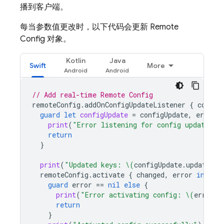
播到客户端。
每当参数值更改时，以下代码会更新
Remote
Config
对象。
Kotlin
Java
Swift
More
// Add real-time 
Remote Config
remoteConfig
.
addOnConfigUpdateListener
{
config
guard
let
configUpdate
=
configUpdate
,
error
=
print
(
"Error listening for config updates: 
return
}
print
(
"Updated keys: 
\(
configUpdate
.
updatedKe
remoteConfig
.
activate
{
changed
,
error
in
guard
error
==
nil
else
{
print
(
"Error activating config: 
\(
error
?.
return
}