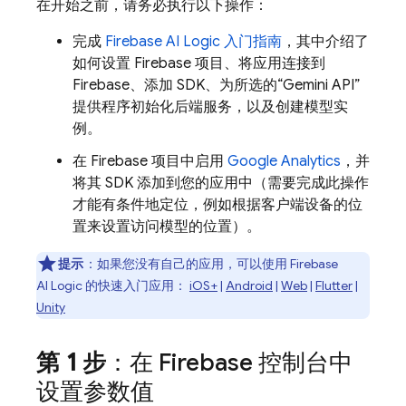
在开始之前，请务必执行以下操作：
完成
Firebase AI Logic
入门指南
，其中介绍了
如何设置 Firebase 项目、将应用连接到
Firebase、添加 SDK、为所选的“
Gemini API
”
提供程序初始化后端服务，以及创建模型实
例。
在 Firebase 项目中启用
Google Analytics
，并
将其 SDK 添加到您的应用中（需要完成此操作
才能有条件地定位，例如根据客户端设备的位
置来设置访问模型的位置）。
提示
：如果您没有自己的应用，可以使用
Firebase
AI Logic
的快速入门应用：
iOS+
|
Android
|
Web
|
Flutter
|
Unity
第 1 步
：在
Firebase
控制台中
设置参数值