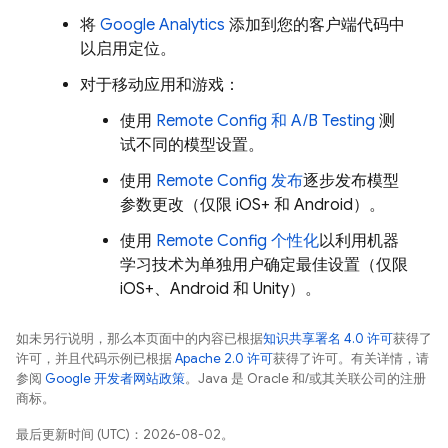
将
Google Analytics
添加到您的客户端代码中
以启用定位。
对于移动应用和游戏：
使用
Remote Config
和
A/B Testing
测
试不同的模型设置。
使用
Remote Config
发布
逐步发布模型
参数更改（仅限 iOS+ 和 Android）。
使用
Remote Config
个性化
以利用机器
学习技术为单独用户确定最佳设置（仅限
iOS+、Android 和 Unity）。
如未另行说明，那么本页面中的内容已根据
知识共享署名 4.0 许可
获得了
许可，并且代码示例已根据
Apache 2.0 许可
获得了许可。有关详情，请
参阅
Google 开发者网站政策
。Java 是 Oracle 和/或其关联公司的注册
商标。
最后更新时间 (UTC)：2026-08-02。