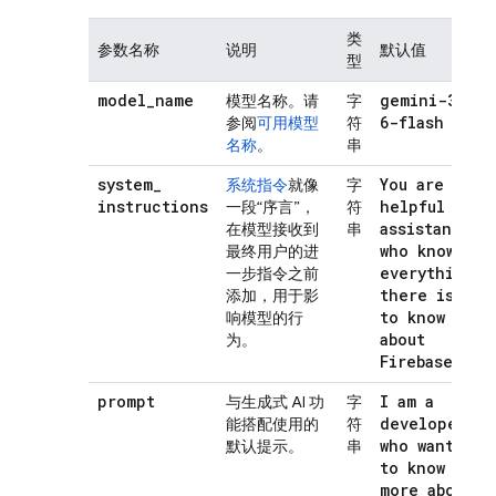
类
参数名称
说明
默认值
型
model
_
name
gemini-3
.
模型名称。请
字
6-flash
参阅
可用模型
符
名称
。
串
system
_
You are a
系统指令
就像
字
instructions
helpful
一段“序言”，
符
assistant
在模型接收到
串
who knows
最终用户的进
everything
一步指令之前
there is
添加，用于影
to know
响模型的行
about
为。
Firebase!
prompt
I am a
与生成式 AI 功
字
developer
能搭配使用的
符
who wants
默认提示。
串
to know
more about