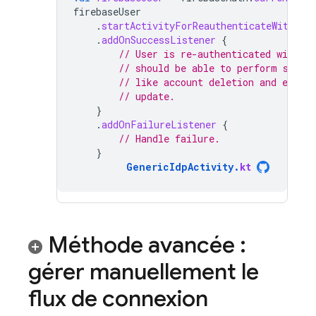
firebaseUser
.
startActivityForReauthenticateWithPro
.
addOnSuccessListener
{
// User is re-authenticated with fr
// should be able to perform sensi
// like account deletion and email
// update.
}
.
addOnFailureListener
{
// Handle failure.
}
GenericIdpActivity
.
kt
Méthode avancée :
gérer manuellement le
flux de connexion