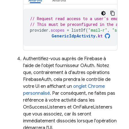
// Request read access to a user's email a
// This must be preconfigured in the app's
provider
.
scopes
=
listOf
(
"mail-r"
,
"sdct-w
GenericIdpActivity
.
kt
Authentifiez-vous auprès de Firebase à
l'aide de l'objet fournisseur OAuth. Notez
que, contrairement à d'autres opérations
FirebaseAuth, cela prendra le contrôle de
votre UI en affichant un
onglet Chrome
personnalisé
. Par conséquent, ne faites pas
référence à votre activité dans les
OnSuccessListeners et OnFailureListeners
que vous associez, car ils seront
immédiatement dissociés lorsque l'opération
démarrera l'UI.