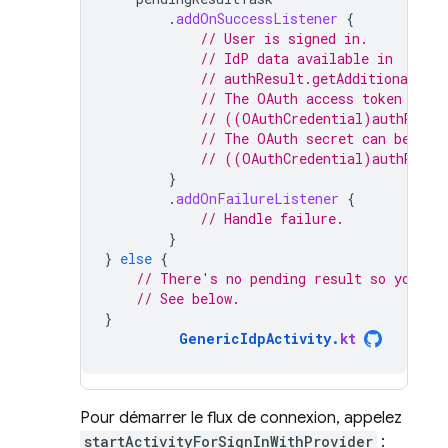
.
addOnSuccessListener
{
// User is signed in.
// IdP data available in
// authResult.getAdditionalUse
// The OAuth access token can 
// ((OAuthCredential)authResul
// The OAuth secret can be ret
// ((OAuthCredential)authResul
}
.
addOnFailureListener
{
// Handle failure.
}
}
else
{
// There's no pending result so you ne
// See below.
}
GenericIdpActivity
.
kt
Pour démarrer le flux de connexion, appelez
startActivityForSignInWithProvider
: