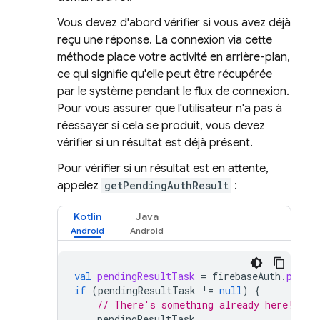
Vous devez d'abord vérifier si vous avez déjà
reçu une réponse. La connexion via cette
méthode place votre activité en arrière-plan,
ce qui signifie qu'elle peut être récupérée
par le système pendant le flux de connexion.
Pour vous assurer que l'utilisateur n'a pas à
réessayer si cela se produit, vous devez
vérifier si un résultat est déjà présent.
Pour vérifier si un résultat est en attente,
appelez
getPendingAuthResult
:
Kotlin
Java
val
pendingResultTask
=
firebaseAuth
.
pendi
if
(
pendingResultTask
!=
null
)
{
// There's something already here! Fin
pendingResultTask