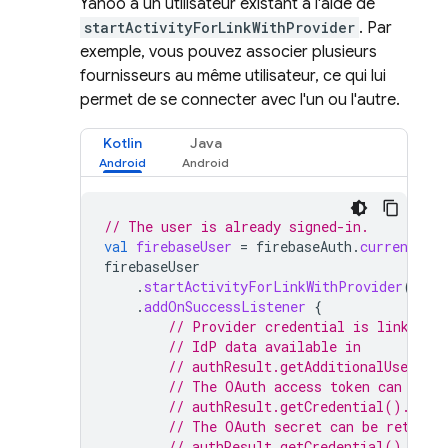
Yahoo à un utilisateur existant à l'aide de
startActivityForLinkWithProvider
. Par
exemple, vous pouvez associer plusieurs
fournisseurs au même utilisateur, ce qui lui
permet de se connecter avec l'un ou l'autre.
Kotlin
Java
// The user is already signed-in.
val
firebaseUser
=
firebaseAuth
.
currentUser
firebaseUser
.
startActivityForLinkWithProvider
(
acti
.
addOnSuccessListener
{
// Provider credential is linked t
// IdP data available in
// authResult.getAdditionalUserInf
// The OAuth access token can also
// authResult.getCredential().getA
// The OAuth secret can be retriev
// authResult.getCredential().getS