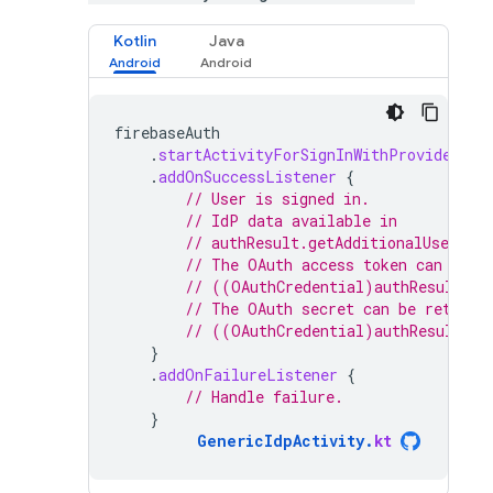
Kotlin
Java
firebaseAuth
.
startActivityForSignInWithProvider
(
ac
.
addOnSuccessListener
{
// User is signed in.
// IdP data available in
// authResult.getAdditionalUserInf
// The OAuth access token can also
// ((OAuthCredential)authResult.ge
// The OAuth secret can be retriev
// ((OAuthCredential)authResult.ge
}
.
addOnFailureListener
{
// Handle failure.
}
GenericIdpActivity
.
kt