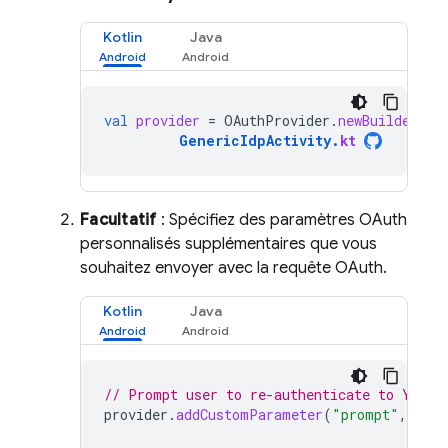
Kotlin
Java
val
provider
=
OAuthProvider
.
newBuilder
(
"y
GenericIdpActivity
.
kt
Facultatif
: Spécifiez des paramètres OAuth
personnalisés supplémentaires que vous
souhaitez envoyer avec la requête OAuth.
Kotlin
Java
// Prompt user to re-authenticate to Yahoo
provider
.
addCustomParameter
(
"prompt"
,
"lo