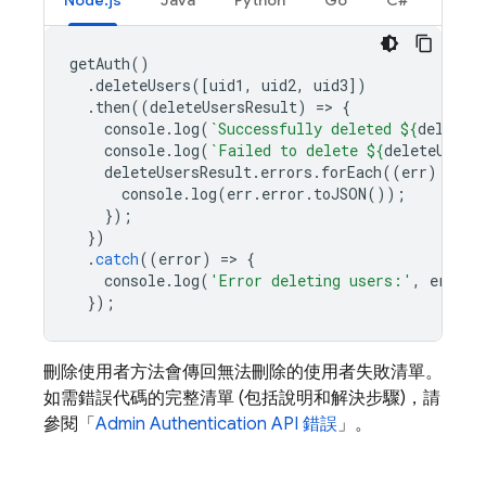
Node.js
Java
Python
Go
C#
getAuth
()
.
deleteUsers
([
uid1
,
uid2
,
uid3
])
.
then
((
deleteUsersResult
)
=
>
{
console
.
log
(
`Successfully deleted 
${
deleteU
console
.
log
(
`Failed to delete 
${
deleteUsers
deleteUsersResult
.
errors
.
forEach
((
err
)
=
>
{
console
.
log
(
err
.
error
.
toJSON
());
});
})
.
catch
((
error
)
=
>
{
console
.
log
(
'Error deleting users:'
,
error
)
});
刪除使用者方法會傳回無法刪除的使用者失敗清單。
如需錯誤代碼的完整清單 (包括說明和解決步驟)，請
參閱「
Admin
Authentication
API 錯誤
」。