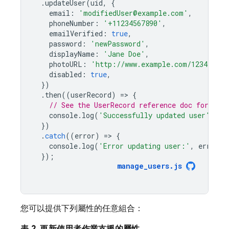
.
updateUser
(
uid
,
{
email
:
'modifiedUser@example.com'
,
phoneNumber
:
'+11234567890'
,
emailVerified
:
true
,
password
:
'newPassword'
,
displayName
:
'Jane Doe'
,
photoURL
:
'http://www.example.com/12345678/
disabled
:
true
,
})
.
then
((
userRecord
)
=
>
{
// See the UserRecord reference doc for the 
console
.
log
(
'Successfully updated user'
,
us
})
.
catch
((
error
)
=
>
{
console
.
log
(
'Error updating user:'
,
error
);
});
manage_users
.
js
您可以提供下列屬性的任意組合：