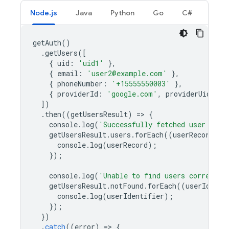
Node.js
Java
Python
Go
C#
getAuth
()
.
getUsers
([
{
uid
:
'uid1'
},
{
email
:
'user2@example.com'
},
{
phoneNumber
:
'+15555550003'
},
{
providerId
:
'google.com'
,
providerUid
:
'g
])
.
then
((
getUsersResult
)
=
>
{
console
.
log
(
'Successfully fetched user data
getUsersResult
.
users
.
forEach
((
userRecord
)
=
console
.
log
(
userRecord
);
});
console
.
log
(
'Unable to find users correspon
getUsersResult
.
notFound
.
forEach
((
userIdenti
console
.
log
(
userIdentifier
);
});
})
.
catch
((
error
)
=
>
{