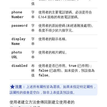
值
phone
字
使用者的主要電話號碼。必須是符合
Number
串
E.164 規格的有效電話號碼。
password
字
使用者的原始密碼 (未經過雜湊處理)。
串
長度不得少於六個字元。
display
字
使用者的顯示名稱。
Name
串
photo
字
使用者的相片網址。
URL
串
disabled
true
布
使用者是否已停用。
(已停用)；
false
林
(已啟用)。如未提供，預設值為
false
值
。
注意：
上述所有屬性皆為選填。如果未指定特定屬性，
該屬性的值會是空白，除非上表提及預設值。
使用者建立方法會傳回新建立使用者的