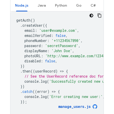
Node.js
Java
Python
Go
C#
getAuth
()
.
createUser
({
email
:
'user@example.com'
,
emailVerified
:
false
,
phoneNumber
:
'+11234567890'
,
password
:
'secretPassword'
,
displayName
:
'John Doe'
,
photoURL
:
'http://www.example.com/12345678/
disabled
:
false
,
})
.
then
((
userRecord
)
=
>
{
// See the UserRecord reference doc for the 
console
.
log
(
'Successfully created new user:
})
.
catch
((
error
)
=
>
{
console
.
log
(
'Error creating new user:'
,
err
});
manage_users
.
js