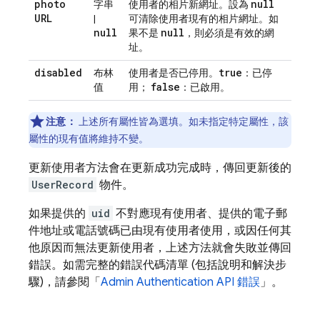
photo
null
字串
使用者的相片新網址。設為
URL
|
可清除使用者現有的相片網址。如
null
null
果不是
，則必須是有效的網
址。
disabled
true
布林
使用者是否已停用。
：已停
false
值
用；
：已啟用。
注意：
上述所有屬性皆為選填。如未指定特定屬性，該
屬性的現有值將維持不變。
更新使用者方法會在更新成功完成時，傳回更新後的
UserRecord
物件。
如果提供的
uid
不對應現有使用者、提供的電子郵
件地址或電話號碼已由現有使用者使用，或因任何其
他原因而無法更新使用者，上述方法就會失敗並傳回
錯誤。如需完整的錯誤代碼清單 (包括說明和解決步
驟)，請參閱「
Admin
Authentication
API 錯誤
」。