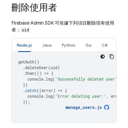
刪除使用者
Firebase Admin SDK 可依據下列項目刪除現有使用
者：
uid
Node.js
Java
Python
Go
C#
getAuth
()
.
deleteUser
(
uid
)
.
then
(()
=
>
{
console
.
log
(
'Successfully deleted user'
);
})
.
catch
((
error
)
=
>
{
console
.
log
(
'Error deleting user:'
,
error
);
});
manage_users
.
js