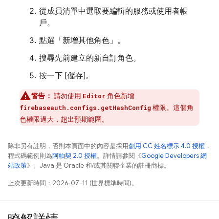
從成員清單中選取要編輯的服務或使用者帳
戶。
點選「新增其他角色」
。
搜尋先前建立的新自訂角色。
按一下 [儲存]
。
警告：
請勿使用
角色新增
Editor
權限。這個角
firebaseauth.configs.getHashConfig
色權限過大，超出預期範圍。
除非另有註明，否則本頁面中的內容是採用
創用 CC 姓名標示 4.0 授權
，
程式碼範例則為
阿帕契 2.0 授權
。詳情請參閱《
Google Developers 網
站政策
》。Java 是 Oracle 和/或其關聯企業的註冊商標。
上次更新時間：2026-07-11 (世界標準時間)。