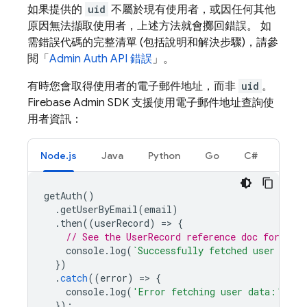
如果提供的
uid
不屬於現有使用者，或因任何其他
原因無法擷取使用者，上述方法就會擲回錯誤。 如
需錯誤代碼的完整清單 (包括說明和解決步驟)，請參
閱「
Admin Auth API 錯誤
」。
有時您會取得使用者的電子郵件地址，而非
uid
。
Firebase Admin SDK 支援使用電子郵件地址查詢使
用者資訊：
Node.js
Java
Python
Go
C#
getAuth
()
.
getUserByEmail
(
email
)
.
then
((
userRecord
)
=
>
{
// See the UserRecord reference doc for the 
console
.
log
(
`Successfully fetched user data
})
.
catch
((
error
)
=
>
{
console
.
log
(
'Error fetching user data:'
,
er
});