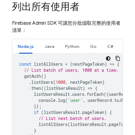
列出所有使用者
Firebase Admin SDK 可讓您分批擷取完整的使用者
清單：
Node.js
Java
Python
Go
C#
const
listAllUsers
=
(
nextPageToken
)
=
>
{
// List batch of users, 1000 at a time.
getAuth
()
.
listUsers
(
1000
,
nextPageToken
)
.
then
((
listUsersResult
)
=
>
{
listUsersResult
.
users
.
forEach
((
userRecord
console
.
log
(
'user'
,
userRecord
.
toJSON
()
});
if
(
listUsersResult
.
pageToken
)
{
// List next batch of users.
listAllUsers
(
listUsersResult
.
pageToken
)
}