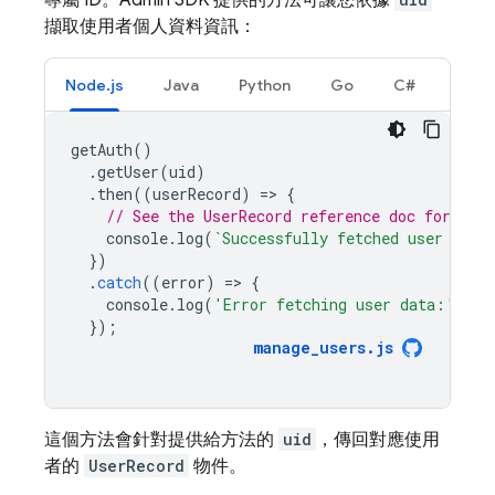
專屬 ID。Admin SDK 提供的方法可讓您依據
擷取使用者個人資料資訊：
Node.js
Java
Python
Go
C#
getAuth
()
.
getUser
(
uid
)
.
then
((
userRecord
)
=
>
{
// See the UserRecord reference doc for the 
console
.
log
(
`Successfully fetched user data
})
.
catch
((
error
)
=
>
{
console
.
log
(
'Error fetching user data:'
,
er
});
manage_users
.
js
這個方法會針對提供給方法的
uid
，傳回對應使用
者的
UserRecord
物件。