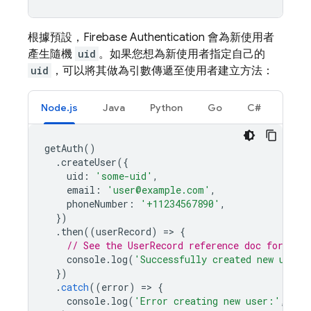
根據預設，
Firebase Authentication
會為新使用者
產生隨機
uid
。如果您想為新使用者指定自己的
uid
，可以將其做為引數傳遞至使用者建立方法：
Node.js
Java
Python
Go
C#
getAuth
()
.
createUser
({
uid
:
'some-uid'
,
email
:
'user@example.com'
,
phoneNumber
:
'+11234567890'
,
})
.
then
((
userRecord
)
=
>
{
// See the UserRecord reference doc for the 
console
.
log
(
'Successfully created new user:
})
.
catch
((
error
)
=
>
{
console
.
log
(
'Error creating new user:'
,
err