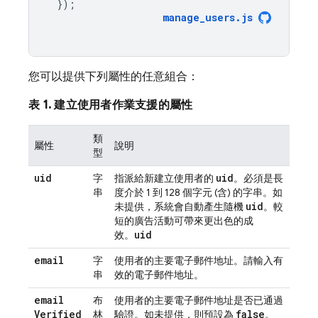
});
manage_users
.
js
您可以提供下列屬性的任意組合：
表 1. 建立使用者作業支援的屬性
類
屬性
說明
型
uid
uid
字
指派給新建立使用者的
。必須是長
串
度介於 1 到 128 個字元 (含) 的字串。如
uid
未提供，系統會自動產生隨機
。較
短的廣告活動可帶來更出色的成
uid
效。
email
字
使用者的主要電子郵件地址。請輸入有
串
效的電子郵件地址。
email
布
使用者的主要電子郵件地址是否已通過
Verified
false
林
驗證。如未提供，則預設為
。