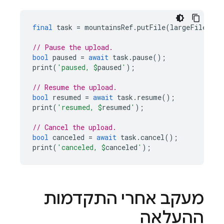
final
task
=
mountainsRef
.
putFile
(
largeFile
);
// Pause the upload.
bool
paused
=
await
task
.
pause
();
print
(
'paused, 
$
paused
'
);
// Resume the upload.
bool
resumed
=
await
task
.
resume
();
print
(
'resumed, 
$
resumed
'
);
// Cancel the upload.
bool
canceled
=
await
task
.
cancel
();
print
(
'canceled, 
$
canceled
'
);
מעקב אחרי התקדמות
ההעלאה