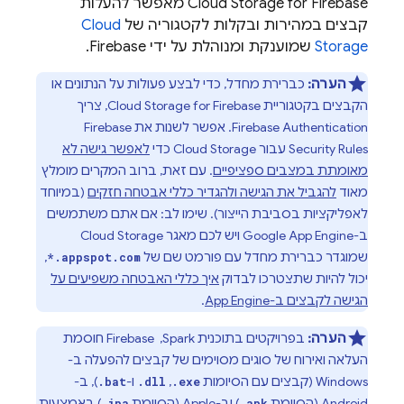
‫Cloud Storage for Firebase מאפשר להעלות
קבצים במהירות ובקלות לקטגוריה של
Cloud
Storage
שמוענקת ומנוהלת על ידי Firebase.
הערה:
כברירת מחדל, כדי לבצע פעולות על הנתונים או
הקבצים בקטגוריית
Cloud Storage for Firebase
, צריך
Firebase Authentication
. אפשר לשנות את
Firebase
Security Rules
עבור
Cloud Storage
כדי
לאפשר גישה לא
מאומתת במצבים ספציפיים
. עם זאת, ברוב המקרים מומלץ
מאוד
להגביל את הגישה ולהגדיר כללי אבטחה חזקים
(במיוחד
לאפליקציות בסביבת הייצור). שימו לב: אם אתם משתמשים
ב-
App Engine
Google
ויש לכם מאגר
Cloud Storage
שמוגדר כברירת מחדל עם פורמט שם של
,
*.appspot.com
יכול להיות שתצטרכו לבדוק
איך כללי האבטחה משפיעים על
הגישה לקבצים ב-
App Engine
.
הערה:
בפרויקטים בתוכנית Spark, ‏ Firebase חוסמת
העלאה ואירוח של סוגים מסוימים של קבצים להפעלה ב-
Windows (קבצים עם הסיומות
,‏
ו-
), ב-
.bat
.dll
.exe
Android (הסיומת
) וב-Apple (הסיומת
) באמצעות
.ipa
.apk