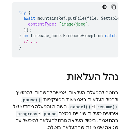
try
{
await
mountainsRef
.
putFile
(
file
,
SettableMeta
contentType:
"image/jpeg"
,
));
}
on
firebase_core
.
FirebaseException
catch
(
e
)
// ...
}
נהל העלאות
בנוסף להפעלת העלאות, אפשר להשהות, להמשיך
ולבטל העלאות באמצעות הפונקציות
pause()
,
resume()
ו-
cancel()
. השהיה והפעלה מחדש של
אירועים מעלות שינויים במצב
pause
ו-
progress
בהתאמה. ביטול העלאה גורם להעלאה להיכשל עם
שגיאה שמציינת שההעלאה בוטלה.