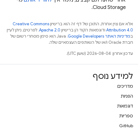
אחרי שהעליתם קבצים, נלמד איך
להוריד אותם
מ-
Cloud Storage.
אלא אם צוין אחרת, התוכן של דף זה הוא ברישיון
Creative Commons
Attribution 4.0
ודוגמאות הקוד הן ברישיון
Apache 2.0
. לפרטים, ניתן לעיין
ב
מדיניות האתר Google Developers‏
.‏ Java הוא סימן מסחרי רשום של
חברת Oracle ו/או של השותפים העצמאיים שלה.
עדכון אחרון: 2026-08-04 (שעון UTC).
למידע נוסף
מדריכים
הפניות
דוגמאות
ספריות
GitHub