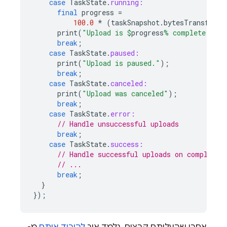
case
TaskState
.
running:
final
progress
=
100.0
*
(
taskSnapshot
.
bytesTransferre
print
(
"Upload is 
$
progress
% complete."
);
break
;
case
TaskState
.
paused:
print
(
"Upload is paused."
);
break
;
case
TaskState
.
canceled:
print
(
"Upload was canceled"
);
break
;
case
TaskState
.
error:
// Handle unsuccessful uploads
break
;
case
TaskState
.
success:
// Handle successful uploads on complete
// ...
break
;
}
});