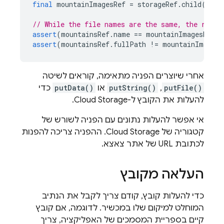
final
mountainImagesRef
=
storageRef
.
child
(
"ima
// While the file names are the same, the refer
assert
(
mountainsRef
.
name
==
mountainImagesRef
.
n
assert
(
mountainsRef
.
fullPath
!=
mountainImagesR
אחרי שיוצרים הפניה מתאימה, קוראים לשיטה
putFile()
,
putString()
או
putData()
כדי
להעלות את הקובץ ל-Cloud Storage.
אי אפשר להעלות נתונים עם הפניה לשורש של
קטגוריה של Cloud Storage. ההפניה צריכה להפנות
לכתובת URL של אתר צאצא.
העלאה מקובץ
כדי להעלות קובץ, קודם צריך לקבל את הנתיב
המוחלט למיקום שלו במכשיר. לדוגמה, אם קובץ
קיים בספריית המסמכים של האפליקציה, צריך