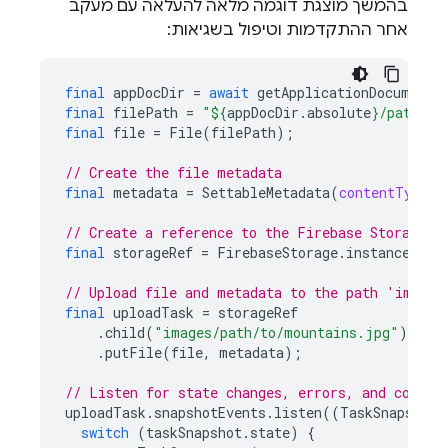
בהמשך מוצגת דוגמה מלאה להעלאה עם מעקב
אחר ההתקדמות וטיפול בשגיאות:
final
appDocDir
=
await
getApplicationDocuments
final
filePath
=
"
${
appDocDir
.
absolute
}
/path/to
final
file
=
File
(
filePath
);
// Create the file metadata
final
metadata
=
SettableMetadata
(
contentType:
// Create a reference to the Firebase Storage b
final
storageRef
=
FirebaseStorage
.
instance
.
ref
// Upload file and metadata to the path 'images
final
uploadTask
=
storageRef
.
child
(
"images/path/to/mountains.jpg"
)
.
putFile
(
file
,
metadata
);
// Listen for state changes, errors, and comple
uploadTask
.
snapshotEvents
.
listen
((
TaskSnapshot
switch
(
taskSnapshot
.
state
)
{