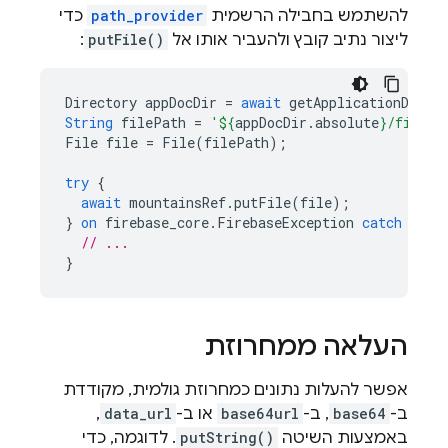
להשתמש בחבילה הרשמית
path_provider
כדי
ליצור נתיב קובץ ולהעביר אותו אל
putFile()
:
Directory
appDocDir
=
await
getApplicationDocum
String
filePath
=
'
${
appDocDir
.
absolute
}
/file-t
File
file
=
File
(
filePath
);
try
{
await
mountainsRef
.
putFile
(
file
);
}
on
firebase_core
.
FirebaseException
catch
(
e
)
// ...
}
העלאה ממחרוזת
אפשר להעלות נתונים כמחרוזת גולמית, מקודדת
ב-
base64
, ב-
base64url
או ב-
data_url
,
באמצעות השיטה
putString()
. לדוגמה, כדי