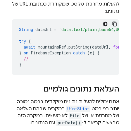
להעלות מחרוזת טקסט שמקודדת ככתובת URL של
נתונים:
String
dataUrl
=
'data:text/plain;base64,SGVsbG
try
{
await
mountainsRef
.
putString
(
dataUrl
,
format:
}
on
FirebaseException
catch
(
e
)
{
// ...
}
העלאת נתונים גולמיים
אתם יכולים להעלות נתונים מוקלדים ברמה נמוכה
יותר בפורמט
Uint8List
במקרים שבהם העלאה
של מחרוזת או של
File
לא מעשית. במקרה הזה,
מבצעים קריאה ל-
putData()
עם הנתונים: