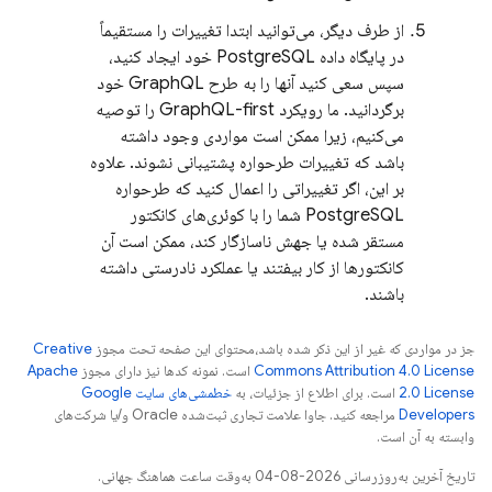
از طرف دیگر، می‌توانید ابتدا تغییرات را مستقیماً
در پایگاه داده PostgreSQL خود ایجاد کنید،
سپس سعی کنید آنها را به طرح GraphQL خود
برگردانید. ما رویکرد GraphQL-first را توصیه
می‌کنیم، زیرا ممکن است مواردی وجود داشته
باشد که تغییرات طرحواره پشتیبانی نشوند. علاوه
بر این، اگر تغییراتی را اعمال کنید که طرحواره
PostgreSQL شما را با کوئری‌های کانکتور
مستقر شده یا جهش ناسازگار کند، ممکن است آن
کانکتورها از کار بیفتند یا عملکرد نادرستی داشته
باشند.
جز در مواردی که غیر از این ذکر شده باشد،‌محتوای این صفحه تحت مجوز
Creative
Commons Attribution 4.0 License
است. نمونه کدها نیز دارای مجوز
Apache
2.0 License
است. برای اطلاع از جزئیات، به
خطمشی‌های سایت Google
Developers‏
مراجعه کنید. جاوا علامت تجاری ثبت‌شده Oracle و/یا شرکت‌های
وابسته به آن است.
تاریخ آخرین به‌روزرسانی 2026-08-04 به‌وقت ساعت هماهنگ جهانی.