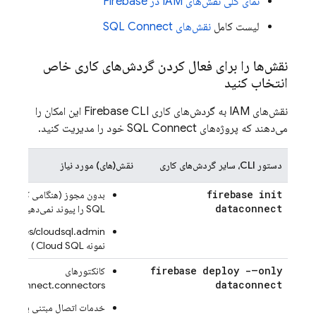
نمای کلی نقش‌های IAM در Firebase
لیست کامل
نقش‌های
SQL Connect
نقش‌ها را برای فعال کردن گردش‌های کاری خاص
انتخاب کنید
نقش‌های IAM به گردش‌های کاری
Firebase
CLI این امکان را
می‌دهند که پروژه‌های
SQL Connect
خود را مدیریت کنید.
دستور CLI، سایر گردش‌های کاری
نقش(های) مورد نیاز
firebase init
بدون مجوز (هنگامی که یک نم
dataconnect
SQL
را پیوند نمی‌دهید)
ql.admin
نمونه
Cloud SQL
)
firebase deploy -–only
کانکتورهای
dataconnect
ataconnect.connectors.*
خدمات اتصال مبتنی بر داده آ