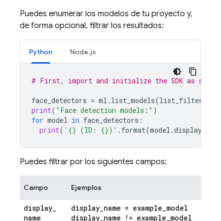
Puedes enumerar los modelos de tu proyecto y,
de forma opcional, filtrar los resultados:
Python
Node.js
# First, import and initialize the SDK as shown
face_detectors
=
ml
.
list_models
(
list_filter
=
"ta
print
(
"Face detection models:"
)
for
model
in
face_detectors
:
print
(
'
{}
 (ID: 
{}
)'
.
format
(
model
.
display_nam
Puedes filtrar por los siguientes campos:
Campo
Ejemplos
display
_
display
_
name = example
_
model
name
display
_
name != example
_
model