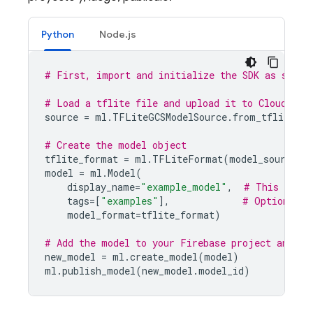
Python
Node.js
# First, import and initialize the SDK as shown
# Load a tflite file and upload it to 
Cloud Sto
source
=
ml
.
TFLiteGCSModelSource
.
from_tflite_mo
# Create the model object
tflite_format
=
ml
.
TFLiteFormat
(
model_source
=
s
model
=
ml
.
Model
(
display_name
=
"example_model"
,
# This is th
tags
=
[
"examples"
],
# Optional t
model_format
=
tflite_format
)
# Add the model to your Firebase project and pu
new_model
=
ml
.
create_model
(
model
)
ml
.
publish_model
(
new_model
.
model_id
)