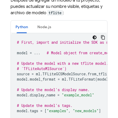
Después de agregar un modelo a tu proyecto,
puedes actualizar su nombre visible, etiquetas y
archivo de modelo
tflite
:
Python
Node.js
# First, import and initialize the SDK as shown
model
=
...
# Model object from create_model(
# Update the model with a new tflite model. (Yo
# `TFLiteAutoMlSource`)
source
=
ml
.
TFLiteGCSModelSource
.
from_tflite_mo
model
.
model_format
=
ml
.
TFLiteFormat
(
model_sou
# Update the model's display name.
model
.
display_name
=
"example_model"
# Update the model's tags.
model
.
tags
=
[
"examples"
,
"new_models"
]