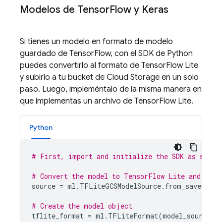
Modelos de Tensor
Flow y Keras
Si tienes un modelo en formato de modelo
guardado de TensorFlow, con el SDK de Python
puedes convertirlo al formato de TensorFlow Lite
y subirlo a tu bucket de
Cloud Storage
en un solo
paso. Luego, impleméntalo de la misma manera en
que implementas un archivo de TensorFlow Lite.
Python
# First, import and initialize the SDK as shown
# Convert the model to TensorFlow Lite and uplo
source
=
ml
.
TFLiteGCSModelSource
.
from_saved_mod
# Create the model object
tflite_format
=
ml
.
TFLiteFormat
(
model_source
=
s