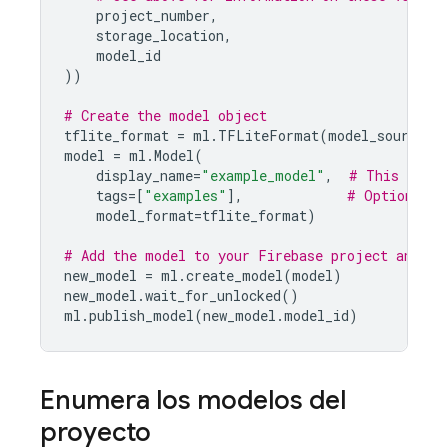
project_number
,
storage_location
,
model_id
))
# Create the model object
tflite_format
=
ml
.
TFLiteFormat
(
model_source
=
s
model
=
ml
.
Model
(
display_name
=
"example_model"
,
# This is th
tags
=
[
"examples"
],
# Optional t
model_format
=
tflite_format
)
# Add the model to your Firebase project and pu
new_model
=
ml
.
create_model
(
model
)
new_model
.
wait_for_unlocked
()
ml
.
publish_model
(
new_model
.
model_id
)
Enumera los modelos del
proyecto