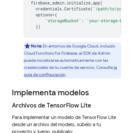
firebase_admin
.
initialize_app
(
credentials
.
Certificate
(
'/path/to/your/s
options
=
{
'storageBucket'
:
'your-storage-bucke
})
Nota:
En entornos de
Google Cloud
, incluido
Cloud Functions for Firebase
, el SDK de Admin
puede inicializarse automáticamente con las
credenciales de tu cuenta de servicio. Consulta
la
guía de configuración
.
Implementa modelos
Archivos de Tensor
Flow Lite
Para implementar un modelo de TensorFlow Lite
desde un archivo del modelo, súbelo a tu
proyecto y, luego, publícalo: