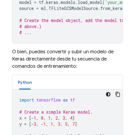
model
=
tf
.
keras
.
models
.
load_model
(
'your_model.
source
=
ml
.
TFLiteGCSModelSource
.
from_keras_mod
# Create the model object, add the model to you
# above.)
# ...
O bien, puedes convertir y subir un modelo de
Keras directamente desde tu secuencia de
comandos de entrenamiento:
Python
import
tensorflow
as
tf
# Create a simple Keras model.
x
=
[
-
1
,
0
,
1
,
2
,
3
,
4
]
y
=
[
-
3
,
-
1
,
1
,
3
,
5
,
7
]