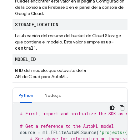
Puedes encontrar este valor en la página Configuración
de la consola de
Firebase
o en el panel de la consola de
Google Cloud
.
STORAGE
_
LOCATION
La ubicación del recurso del bucket de
Cloud Storage
us-
que contiene el modelo. Este valor siempre es
central1
.
MODEL
_
ID
El ID del modelo, que obtuviste de la
API de Cloud para AutoML.
Python
Node.js
# First, import and initialize the SDK as shown
# Get a reference to the AutoML model
source
=
ml
.
TFLiteAutoMlSource
(
'projects/
{}
/loc
# See above for information on these values