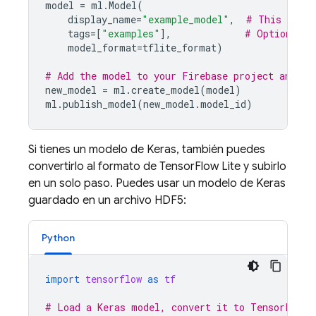
model
=
ml
.
Model
(
display_name
=
"example_model"
,
# This is th
tags
=
[
"examples"
],
# Optional t
model_format
=
tflite_format
)
# Add the model to your Firebase project and pu
new_model
=
ml
.
create_model
(
model
)
ml
.
publish_model
(
new_model
.
model_id
)
Si tienes un modelo de Keras, también puedes
convertirlo al formato de TensorFlow Lite y subirlo
en un solo paso. Puedes usar un modelo de Keras
guardado en un archivo HDF5:
Python
import
tensorflow
as
tf
# Load a Keras model, convert it to TensorFlow 