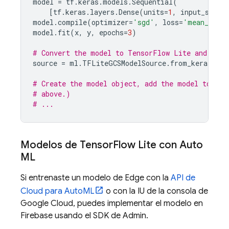
model
=
tf
.
keras
.
models
.
Sequential
(
[
tf
.
keras
.
layers
.
Dense
(
units
=
1
,
input_shape
model
.
compile
(
optimizer
=
'sgd'
,
loss
=
'mean_squar
model
.
fit
(
x
,
y
,
epochs
=
3
)
# Convert the model to TensorFlow Lite and uplo
source
=
ml
.
TFLiteGCSModelSource
.
from_keras_mod
# Create the model object, add the model to you
# above.)
# ...
Modelos de Tensor
Flow Lite con Auto
ML
Si entrenaste un modelo de Edge con la
API de
Cloud para AutoML
o con la IU de la consola de
Google Cloud
, puedes implementar el modelo en
Firebase usando el SDK de Admin.