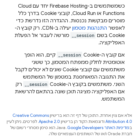
כשמשתמשים ב-
Firebase Hosting
יחד עם
Cloud
Functions
או
Cloud Run
, קובצי Cookie בדרך כלל
מוסרים מבקשות נכנסות. ההגדרה הזו נדרשת כדי
לאפשר
התנהגות מטמון
יעילה ב-CDN. רק קובץ ה-
Cookie בשם
__session
מורשה לעבור אל הפעלת
האפליקציה.
אם קובץ ה-Cookie
__session
קיים, הוא הופך
אוטומטית לחלק ממפתח המטמון, כך ששני
משתמשים עם קובצי Cookie שונים לא יכולים לקבל
את התגובה המאוחסנת במטמון של המשתמש
השני. משתמשים בקובץ ה-Cookie‏
__session
רק
אם האפליקציה מציגה תוכן שונה בהתאם להרשאת
המשתמש.
אלא אם צוין אחרת, התוכן של דף זה הוא ברישיון
Creative Commons
Attribution 4.0
ודוגמאות הקוד הן ברישיון
Apache 2.0
. לפרטים, ניתן לעיין
ב
מדיניות האתר Google Developers‏
.‏ Java הוא סימן מסחרי רשום של
חברת Oracle ו/או של השותפים העצמאיים שלה.