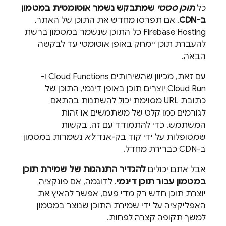
כל
תוכן סטטי
שמתבקש נשמר אוטומטית במטמון
ב-CDN
. אם תפרסו מחדש את התוכן של האתר,
Firebase Hosting
כל התוכן שנשמר במטמון ברשת
להעברת תוכן יימחק באופן אוטומטי עד לבקשה
הבאה.
עם זאת, מכיוון שהשירותים
Cloud Functions
ו-
Cloud Run
יוצרים תוכן באופן דינמי, התוכן של
כתובת URL מסוימת יכול להשתנות בהתאם
לגורמים כמו קלט של משתמשים או זהות
המשתמש. כדי להתמודד עם זה, בקשות
שמטופלות על ידי קוד בק-אנד
לא
נשמרות במטמון
ב-CDN כברירת מחדל.
אבל אתם יכולים
להגדיר התנהגות של שמירת תוכן
במטמון עבור תוכן דינמי
. לדוגמה, אם פונקציה
יוצרת תוכן חדש רק מדי פעם, אפשר להאיץ את
האפליקציה על ידי שמירת התוכן שנוצר במטמון
למשך תקופה קצרה לפחות.