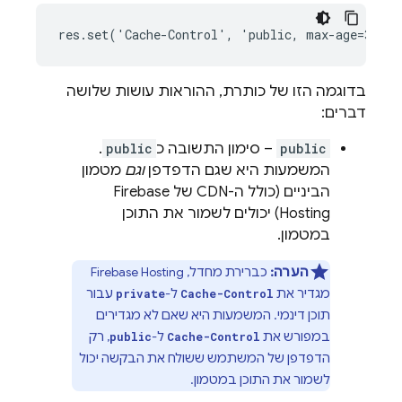
בדוגמה הזו של כותרת, ההוראות עושות שלושה
דברים:
public
– סימון התשובה כ
public
.
המשמעות היא שגם הדפדפן
וגם
מטמון
הביניים (כולל ה-CDN של
Firebase
Hosting
) יכולים לשמור את התוכן
במטמון.
הערה:
כברירת מחדל,
Firebase Hosting
מגדיר את
ל-
עבור
private
Cache-Control
תוכן דינמי. המשמעות היא שאם לא מגדירים
במפורש את
ל-
, רק
public
Cache-Control
הדפדפן של המשתמש ששולח את הבקשה יכול
לשמור את התוכן במטמון.