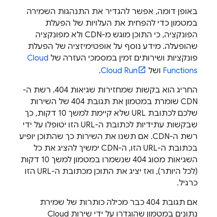
באופן דומה, אפשר להגדיר את התנהגות השמירה
במטמון כדי להפחית את העלויות של הפעלת
הפונקציה, כי התוכן מוגש מ-CDN ולא מפונקציה
שהופעלה. מידע נוסף על אופטימיזציה של הפעלת
פונקציות ושירותים זמין במסמכי העזרה של
Cloud
Functions
ושל
Cloud Run
.
החריג הוא בקשות שמחזירות שגיאות 404. רשת ה-
CDN שומרת במטמון את תגובת 404 של השירות
שלכם לכתובת URL שלא קיימת למשך 10 דקות, כך
שבקשות עתידיות לכתובת ה-URL הזו יטופלו על ידי
רשת ה-CDN. אם תשנו את השירות כך שהתוכן יופיע
בכתובת ה-URL הזו, ה-CDN ימשיך להציג את כל
השגיאות מסוג 404 שנשמרו במטמון למשך 10 דקות
(לכל היותר), ואז יציג את התוכן מכתובת ה-URL הזו
כרגיל.
אם תגובת 404 כבר מכילה כותרות של שמירת
נתונים במטמון שהוגדרו על ידי שירות
Cloud