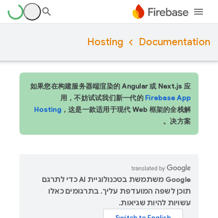
Hosting
Documentation
如果您在构建服务器端渲染的 Angular 或 Next.js 应
用，不妨试试我们新一代的
Firebase App
Hosting
，这是一款适用于现代 Web 框架的全栈解
决方案。
‫Google משתמשת בטכנולוגיית AI כדי לתרגם
תוכן לשפה המועדפת עליך. בתרגומים כאלו
עשויות להיות שגיאות.