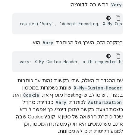
Vary
בתשובה. לדוגמה:
במקרה הזה, הערך של הכותרת
Vary
הוא:
vary
:
X
-
My
-
Custom
-
Header
,
x
-
fh
-
requested
-
host
,
עם ההגדרות האלה, שתי בקשות זהות עם כותרות
X-My-Custom-Header
שונות נשמרות במטמון
בנפרד. שימו לב ש-
Hosting
מוסיף את
Cookie
ואת
Authorization
לכותרת
Vary
כברירת מחדל
כשמתבצעת בקשה לתוכן דינמי. כך אפשר לוודא
שכל כותרת הרשאה של סשן או קובץ Cookie שבה
אתם משתמשים היא חלק ממפתח המטמון, וכך
למנוע דליפות תוכן לא מכוונות.