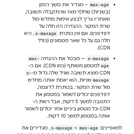
max-age
– מגדיר את משך הזמן
(בשניות) שחלף מאז שהתקבלה תשובה,
שאחריו צריך לבצע אימות מחדש מול
שרת המקור. ההגדרה הזו חלה על
דפדפנים. אם אין כותרת
s-maxage
, היא
חלה גם על כל שאר מטמונים (כולל
CDN).
s-maxage
— מבטל את ההנחיה
max-
age
למטמון משותף (כמו CDN). אם ה-
CDN מוצא תשובה שגיל שלה גדול מ-
s-
maxage
שניות, הוא יאמת אותה מחדש
מול שרת המקור. בכותרת לדוגמה,
דפדפנים יכולים לשמור במטמון את
התגובה למשך 5 דקות, אבל רשת ה-
CDN וכל מטמון ביניים אחר יכולים לשמור
אותה במטמון למשך 10 דקות.
למאפיינים
max-age
ו-
s-maxage
, מגדירים את