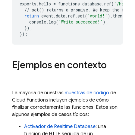
exports
.
hello
=
functions
.
database
.
ref
(
'/hello'
//
set
()
returns
a
promise
.
We
keep
the
funct
return
event
.
data
.
ref
.
set
(
'world!'
)
.
then
(()
console
.
log
(
'Write succeeded!'
);
});
});
Ejemplos en contexto
La mayoría de nuestras
muestras de código
de
Cloud Functions
incluyen ejemplos de cómo
finalizar correctamente las funciones. Estos son
algunos ejemplos de casos típicos:
Activador de Realtime Database
: una
función de HTTP seguida de un