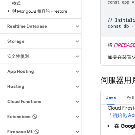
const
app
=
模式
與 Mongo
DB 相容的 Firestore
//
Initial
const
db
=
Realtime Database
Storage
將
FIREBAS
安全性規則
如要在裝置
App Hosting
伺服器用
Hosting
Java
Pyt
Cloud Functions
Cloud Fires
「
初始化 Adm
Extensions
在
Googl
Firebase ML