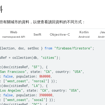
料
些有關城市的資料，以便查看讀回資料的不同方式：
Web
Kotlin
Ja
Swift
Objective-C
llection
,
doc
,
setDoc
}
from
"firebase/firestore"
;
sRef
=
collection
(
db
,
"cities"
);
c
(
doc
(
citiesRef
,
"SF"
),
{
San Francisco"
,
state
:
"CA"
,
country
:
"USA"
,
:
false
,
population
:
860000
,
:
[
"west_coast"
,
"norcal"
]
});
c
(
doc
(
citiesRef
,
"LA"
),
{
Los Angeles"
,
state
:
"CA"
,
country
:
"USA"
,
:
false
,
population
:
3900000
,
:
[
"west_coast"
,
"socal"
]
});
c
(
doc
(
citiesRef
,
"DC"
),
{