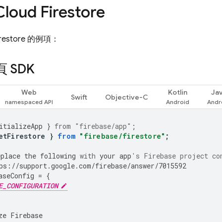
Cloud Firestore
restore
的例項：
 SDK
Web
Kotlin
Ja
Swift
Objective-C
itializeApp
}
from
"firebase/app"
;
etFirestore
}
from
"firebase/firestore"
;
eplace
the
following
with
your
app
's Firebase project co
ps
:
//
support
.
google
.
com
/
firebase
/
answer
/
7015592
aseConfig
=
{
E_CONFIGURATION
ze
Firebase