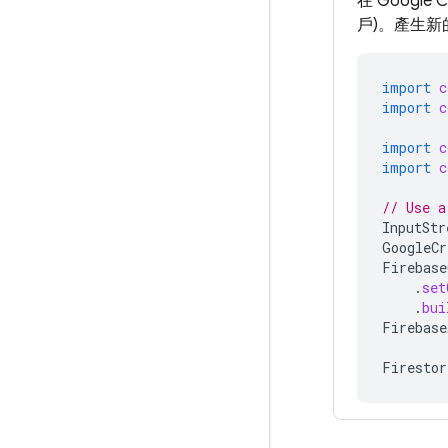
在 Google
戶)
。產生新的
import
c
import
c
import
c
import
c
// Use a
InputStr
GoogleCr
Firebase
.
set
.
bui
Firebase
Firestor