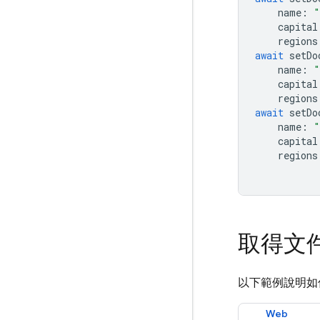
name
:
"
capital
regions
await
setDo
name
:
"
capital
regions
await
setDo
name
:
"
capital
regions
取得文
以下範例說明如
Web