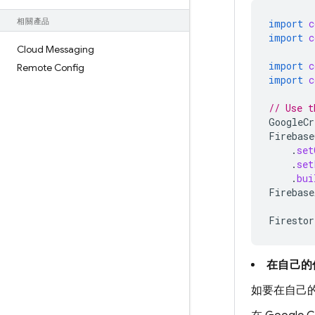
相關產品
import
c
import
c
Cloud Messaging
import
c
Remote Config
import
c
// Use t
GoogleCr
Firebase
.
set
.
set
.
bui
Firebase
Firestor
在自己的
如要在自己的伺