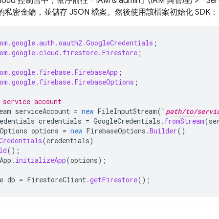
 Cloud 控制台中，依序前往「IAM & admin」(IAM 與管理) >「Serv
私密金鑰，並儲存 JSON 檔案。然後使用該檔案初始化 SDK：
om.google.auth.oauth2.GoogleCredentials
;
om.google.cloud.firestore.Firestore
;
om.google.firebase.FirebaseApp
;
om.google.firebase.FirebaseOptions
;
 service account
eam
serviceAccount
=
new
FileInputStream
(
"
path/to/servi
edentials
credentials
=
GoogleCredentials
.
fromStream
(
se
Options
options
=
new
FirebaseOptions
.
Builder
()
Credentials
(
credentials
)
ld
();
App
.
initializeApp
(
options
);
e
db
=
FirestoreClient
.
getFirestore
();