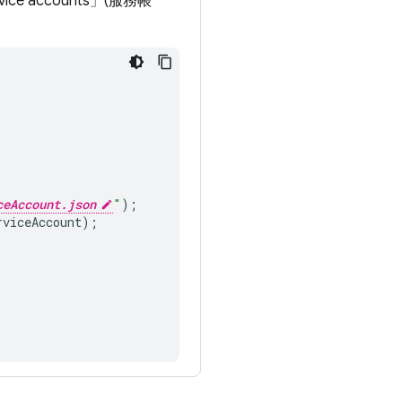
ice accounts」(服務帳
ceAccount.json
"
);
rviceAccount
);