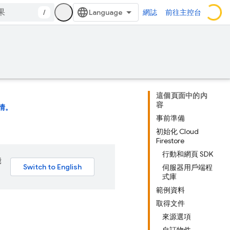
/
網誌
前往主控台
這個頁面中的內
容
情。
事前準備
初始化 Cloud
Firestore
行動和網頁 SDK
能
伺服器用戶端程
式庫
範例資料
取得文件
來源選項