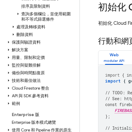
初始化
排序及限制資料
查詢多個欄位，並使用範圍
和不等式篩選條件
初始化
Cloud Fi
處理及轉移資料
刪除資料
行動和網頁
保護與驗證資料
解決方案
Web
用量、限制和定價
監控與疑難排解
備份與時間點復原
import
{
in
技術和最佳做法
import
{
g
Cloud Firestore 整合
//
TODO
:
R
API 與 SDK 參考資料
//
See
:
htt
範例
const
fireb
FIREBAS
Enterprise 版
};
Enterprise 版本模式總覽
//
Initiali
使用 Core 和 Pipeline 作業的原生