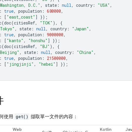
Washington, D.C."
,
state
:
null
,
country
:
"USA"
,
:
true
,
population
:
680000
,
:
[
"east_coast"
]
});
c
(
doc
(
citiesRef
,
"TOK"
),
{
Tokyo"
,
state
:
null
,
country
:
"Japan"
,
:
true
,
population
:
9000000
,
:
[
"kanto"
,
"honshu"
]
});
c
(
doc
(
citiesRef
,
"BJ"
),
{
Beijing"
,
state
:
null
,
country
:
"China"
,
:
true
,
population
:
21500000
,
:
[
"jingjinji"
,
"hebei"
]
});
件
何使用
get()
擷取單一文件的內容：
Web
Kotlin
Ja