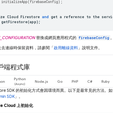
initializeApp
(
firebaseConfig
);
ize
Cloud
Firestore
and
get
a
reference
to
the
servi
getFirestore
(
app
);
E_CONFIGURATION
替換成網頁應用程式的
firebaseConfig
失去連線時保留資料，請參閱「
啟用離線資料
」說明文件。
戶端程式庫
Python
hon
Node.js
Go
PHP
C#
Ruby
tore
SDK 的初始化方式會因環境而異。以下是最常見的方法。
in SDK
」。
e Cloud
上初始化