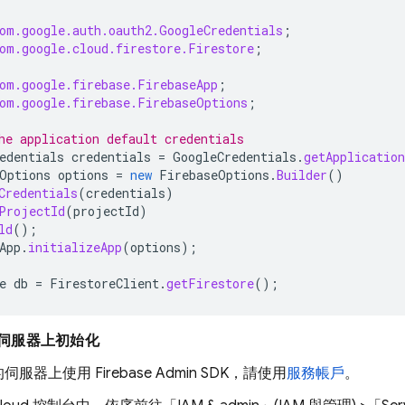
om.google.auth.oauth2.GoogleCredentials
;
om.google.cloud.firestore.Firestore
;
om.google.firebase.FirebaseApp
;
om.google.firebase.FirebaseOptions
;
he application default credentials
edentials
credentials
=
GoogleCredentials
.
getApplication
Options
options
=
new
FirebaseOptions
.
Builder
()
Credentials
(
credentials
)
ProjectId
(
projectId
)
ld
();
App
.
initializeApp
(
options
);
e
db
=
FirestoreClient
.
getFirestore
();
伺服器上初始化
服器上使用 Firebase Admin SDK，請使用
服務帳戶
。