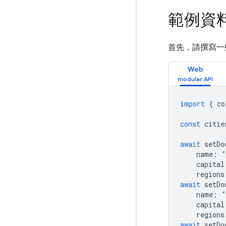
範例資
首先，請撰寫一
Web
import
{
co
const
citie
await
setDo
name
:
"
capital
regions
await
setDo
name
:
"
capital
regions
await
setDo