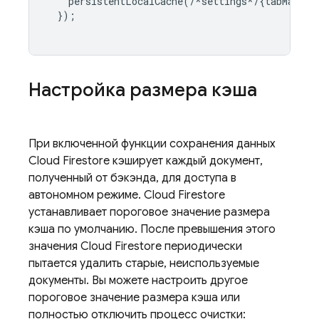
persistentLocalCache
(
/*
settings
*/
{
tabManage
});
Настройка размера кэша
При включенной функции сохранения данных
Cloud Firestore
кэширует каждый документ,
полученный от бэкэнда, для доступа в
автономном режиме.
Cloud Firestore
устанавливает пороговое значение размера
кэша по умолчанию. После превышения этого
значения
Cloud Firestore
периодически
пытается удалить старые, неиспользуемые
документы. Вы можете настроить другое
пороговое значение размера кэша или
полностью отключить процесс очистки: