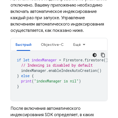
отключено. Вашему приложению необходимо
включать автоматическое индексирование
каждый раз при запуске. Управление
включением автоматического индексирования
осуществляется, как показано ниже.
Быстрый
Objective-C
Ещё
if
let
indexManager
=
Firestore
.
firestore
().
per
// Indexing is disabled by default
indexManager
.
enableIndexAutoCreation
()
}
else
{
print
(
"indexManager is nil"
)
}
После включения автоматического
индексирования SDK определяет, в каких