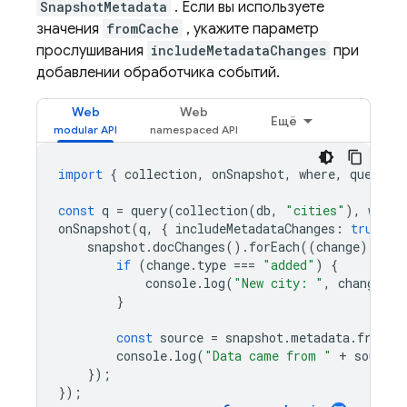
SnapshotMetadata
. Если вы используете
значения
fromCache
, укажите параметр
прослушивания
includeMetadataChanges
при
добавлении обработчика событий.
Web
Web
Ещё
import
{
collection
,
onSnapshot
,
where
,
query
}
const
q
=
query
(
collection
(
db
,
"cities"
),
where
onSnapshot
(
q
,
{
includeMetadataChanges
:
true
},
snapshot
.
docChanges
().
forEach
((
change
)
=
>
{
if
(
change
.
type
===
"added"
)
{
console
.
log
(
"New city: "
,
change
.
do
}
const
source
=
snapshot
.
metadata
.
fromCa
console
.
log
(
"Data came from "
+
source
)
});
});