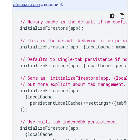
обновите его
с версии 8.
// Memory cache is the default if no config is 
initializeFirestore
(
app
);
// This is the default behavior if no persisten
initializeFirestore
(
app
,
{
localCache
:
memoryLoc
// Defaults to single-tab persistence if no tab
initializeFirestore
(
app
,
{
localCache
:
persisten
// Same as `initializeFirestore(app, {localCach
// but more explicit about tab management.
initializeFirestore
(
app
,
{
localCache
:
persistentLocalCache
(
/*
settings
*/
{
tabManage
});
// Use multi-tab IndexedDb persistence.
initializeFirestore
(
app
,
{
localCache
: