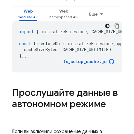
Web
Web
Ещё
import
{
initializeFirestore
,
CACHE_SIZE_UNLIMI
const
firestoreDb
=
initializeFirestore
(
app
,
{
cacheSizeBytes
:
CACHE_SIZE_UNLIMITED
});
fs_setup_cache
.
js
Прослушайте данные в
автономном режиме
Если вы включили сохранение данных в