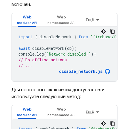
включен.
Web
Web
Ещё
import
{
disableNetwork
}
from
"firebase/firest
await
disableNetwork
(
db
);
console
.
log
(
"Network disabled!"
);
// Do offline actions
// ...
disable_network.js
Для повторного включения доступа к сети
используйте следующий метод:
Web
Web
Ещё
import
{
enableNetwork
}
from
"firebase/firesto