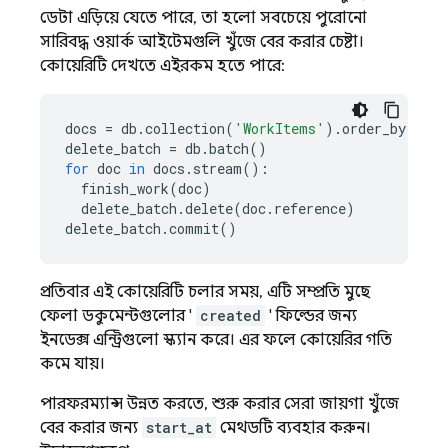
ডেটা এড়িয়ে যেতে পারে, তা হলো সবচেয়ে পুরোনো
সারিবদ্ধ ওয়ার্ক আইটেমগুলি খুঁজে বের করার চেষ্টা।
কোয়েরিটি দেখতে এইরকম হতে পারে:
docs
=
db
.
collection
(
'WorkItems'
)
.
order_by
(
'cre
delete_batch
=
db
.
batch
()
for
doc
in
docs
.
stream
():
finish_work
(
doc
)
delete_batch
.
delete
(
doc
.
reference
)
delete_batch
.
commit
()
প্রতিবার এই কোয়েরিটি চলার সময়, এটি সম্প্রতি মুছে
ফেলা ডকুমেন্টগুলোর '
created
' ফিল্ডের জন্য
ইনডেক্স এন্ট্রিগুলো স্ক্যান করে। এর ফলে কোয়েরির গতি
কমে যায়।
পারফরম্যান্স উন্নত করতে, শুরু করার সেরা জায়গা খুঁজে
বের করার জন্য
start_at
মেথডটি ব্যবহার করুন।