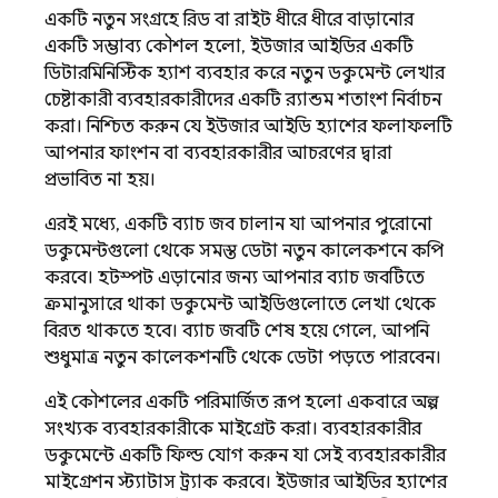
একটি নতুন সংগ্রহে রিড বা রাইট ধীরে ধীরে বাড়ানোর
একটি সম্ভাব্য কৌশল হলো, ইউজার আইডির একটি
ডিটারমিনিস্টিক হ্যাশ ব্যবহার করে নতুন ডকুমেন্ট লেখার
চেষ্টাকারী ব্যবহারকারীদের একটি র‍্যান্ডম শতাংশ নির্বাচন
করা। নিশ্চিত করুন যে ইউজার আইডি হ্যাশের ফলাফলটি
আপনার ফাংশন বা ব্যবহারকারীর আচরণের দ্বারা
প্রভাবিত না হয়।
এরই মধ্যে, একটি ব্যাচ জব চালান যা আপনার পুরোনো
ডকুমেন্টগুলো থেকে সমস্ত ডেটা নতুন কালেকশনে কপি
করবে। হটস্পট এড়ানোর জন্য আপনার ব্যাচ জবটিতে
ক্রমানুসারে থাকা ডকুমেন্ট আইডিগুলোতে লেখা থেকে
বিরত থাকতে হবে। ব্যাচ জবটি শেষ হয়ে গেলে, আপনি
শুধুমাত্র নতুন কালেকশনটি থেকে ডেটা পড়তে পারবেন।
এই কৌশলের একটি পরিমার্জিত রূপ হলো একবারে অল্প
সংখ্যক ব্যবহারকারীকে মাইগ্রেট করা। ব্যবহারকারীর
ডকুমেন্টে একটি ফিল্ড যোগ করুন যা সেই ব্যবহারকারীর
মাইগ্রেশন স্ট্যাটাস ট্র্যাক করবে। ইউজার আইডির হ্যাশের