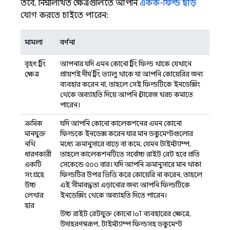
তবে, নিম্নলিখিত ক্ষেত্রগুলিতে আপনি
একক-ফিল্ড ছাড়
যোগ করতে চাইতে পারেন:
মামলা
বর্ণনা
বৃহৎ স্ট্রিং
আপনার যদি এমন কোনো স্ট্রিং ফিল্ড থাকে যেখানে
ক্ষেত্র
প্রায়শই দীর্ঘ স্ট্রিং ভ্যালু থাকে যা আপনি কোয়েরির জন্য
ব্যবহার করেন না, তাহলে সেই ফিল্ডটিকে ইনডেক্সিং
থেকে অব্যাহতি দিয়ে আপনি স্টোরেজ খরচ কমাতে
পারেন।
ক্রমিক
যদি আপনি কোনো কালেকশনের এমন কোনো
মানযুক্ত
ফিল্ডকে ইনডেক্স করেন যার মান ডকুমেন্টগুলোর
নথি
মধ্যে ক্রমানুসারে বাড়ে বা কমে, যেমন টাইমস্ট্যাম্প,
ধারণকারী
তাহলে কালেকশনটিতে সর্বোচ্চ রাইট রেট হবে প্রতি
একটি
সেকেন্ডে ৫০০ বার। যদি আপনি ক্রমানুসারে মান থাকা
সংগ্রহে
ফিল্ডটির উপর ভিত্তি করে কোয়েরি না করেন, তাহলে
উচ্চ
এই সীমাবদ্ধতা এড়ানোর জন্য আপনি ফিল্ডটিকে
লেখার
ইনডেক্সিং থেকে অব্যাহতি দিতে পারেন।
হার
উচ্চ রাইট রেটযুক্ত কোনো IoT ব্যবহারের ক্ষেত্রে,
উদাহরণস্বরূপ, টাইমস্ট্যাম্প ফিল্ডসহ ডকুমেন্ট