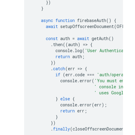
})
}
async
function
firebaseAuth
()
{
await
setupOffscreenDocument
(
OFFSCRE
const
auth
=
await
getAuth
()
.
then
((
auth
)
=>
{
console
.
log
(
'User Authenticated'
return
auth
;
})
.
catch
(
err
=>
{
if
(
err
.
code
===
'auth/operation
console
.
error
(
'You must enable
' console in ord
' uses Google by
}
else
{
console
.
error
(
err
);
return
err
;
}
})
.
finally
(
closeOffscreenDocument
)