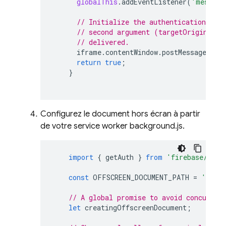
globalThis
.
addEventListener
(
'message
// Initialize the authentication flo
// second argument (targetOrigin) of
// delivered.
iframe
.
contentWindow
.
postMessage
({
"i
return
true
;
}
Configurez le document hors écran à partir
de votre service worker background.js.
import
{
getAuth
}
from
'firebase/auth
const
OFFSCREEN_DOCUMENT_PATH
=
'/off
// A global promise to avoid concurren
let
creatingOffscreenDocument
;