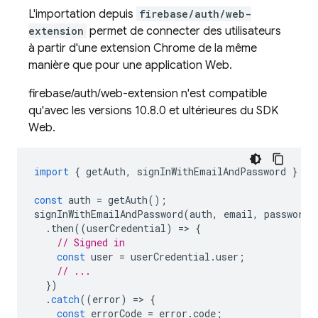
L'importation depuis
firebase/auth/web-
extension
permet de connecter des utilisateurs
à partir d'une extension Chrome de la même
manière que pour une application Web.
firebase/auth/web-extension n'est compatible
qu'avec les versions 10.8.0 et ultérieures du SDK
Web.
import
{
getAuth
,
signInWithEmailAndPassword
}
fr
const
auth
=
getAuth
();
signInWithEmailAndPassword
(
auth
,
email
,
password
)
.
then
((
userCredential
)
=>
{
// Signed in
const
user
=
userCredential
.
user
;
// ...
})
.
catch
((
error
)
=>
{
const
errorCode
=
error
.
code
;