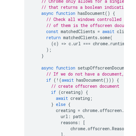
// Chrome only allows for a single off
// that returns a boolean indicating i
async
function
hasDocument
()
{
// Check all windows controlled by th
// of them is the offscreen document
const
matchedClients
=
await
clients
return
matchedClients
.
some
(
(
c
)
=>
c
.
url
===
chrome
.
runtime
.
ge
);
}
async
function
setupOffscreenDocument
(
// If we do not have a document, we 
if
(
!
(
await
hasDocument
()))
{
// create offscreen document
if
(
creating
)
{
await
creating
;
}
else
{
creating
=
chrome
.
offscreen
.
crea
url
:
path
,
reasons
:
[
chrome
.
offscreen
.
Reason
.
DO
],