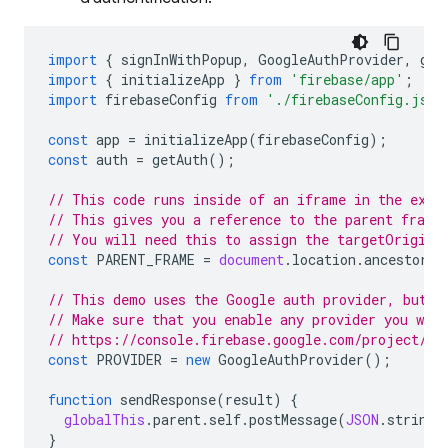
import
{
signInWithPopup
,
GoogleAuthProvider
,
get
import
{
initializeApp
}
from
'firebase/app'
;
import
firebaseConfig
from
'./firebaseConfig.js'
const
app
=
initializeApp
(
firebaseConfig
);
const
auth
=
getAuth
();
// This code runs inside of an iframe in the exte
// This gives you a reference to the parent frame
// You will need this to assign the targetOrigin 
const
PARENT_FRAME
=
document
.
location
.
ancestorOr
// This demo uses the Google auth provider, but a
// Make sure that you enable any provider you wan
// https://console.firebase.google.com/project/_/
const
PROVIDER
=
new
GoogleAuthProvider
();
function
sendResponse
(
result
)
{
globalThis
.
parent
.
self
.
postMessage
(
JSON
.
stringi
}