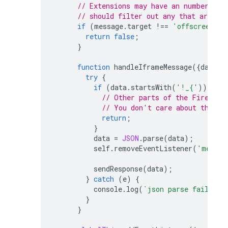
// Extensions may have an number of 
// should filter out any that are no
if
(
message
.
target
!==
'offscreen'
)
return
false
;
}
function
handleIframeMessage
({
data
})
try
{
if
(
data
.
startsWith
(
'!_{'
))
{
// Other parts of the Firebase
// You don't care about them i
return
;
}
data
=
JSON
.
parse
(
data
);
self
.
removeEventListener
(
'messag
sendResponse
(
data
);
}
catch
(
e
)
{
console
.
log
(
`json parse failed -
}
}