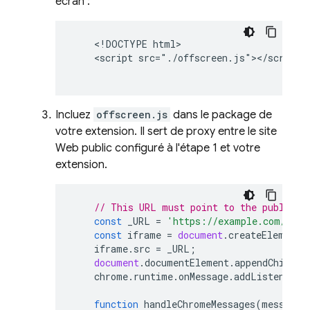
écran :
    <!DOCTYPE html>

    <script src="./offscreen.js"></script>

Incluez
offscreen.js
dans le package de
votre extension. Il sert de proxy entre le site
Web public configuré à l'étape 1 et votre
extension.
// This URL must point to the public s
const
_URL
=
'https://example.com/sign
const
iframe
=
document
.
createElement
(
iframe
.
src
=
_URL
;
document
.
documentElement
.
appendChild
(
i
chrome
.
runtime
.
onMessage
.
addListener
(
h
function
handleChromeMessages
(
message
,