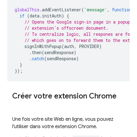
globalThis
.
addEventListener
(
'message'
,
function
({
if
(
data
.
initAuth
)
{
// Opens the Google sign-in page in a popup, 
// extension's offscreen document.
// To centralize logic, all respones are forw
// which goes on to forward them to the exten
signInWithPopup
(
auth
,
PROVIDER
)
.
then
(
sendResponse
)
.
catch
(
sendResponse
)
}
});
Créer votre extension Chrome
Une fois votre site Web en ligne, vous pouvez
l'utiliser dans votre extension Chrome.