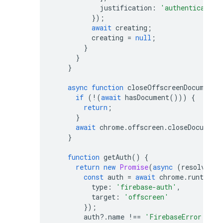
justification
:
'authentication
});
await
creating
;
creating
=
null
;
}
}
}
async
function
closeOffscreenDocument
(
if
(
!
(
await
hasDocument
()))
{
return
;
}
await
chrome
.
offscreen
.
closeDocument
}
function
getAuth
()
{
return
new
Promise
(
async
(
resolve
,
r
const
auth
=
await
chrome
.
runtime
.
type
:
'firebase-auth'
,
target
:
'offscreen'
});
auth
?
.
name
!==
'FirebaseError'
?
r