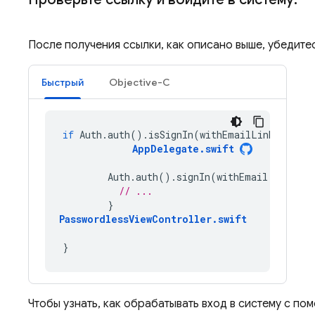
После получения ссылки, как описано выше, убедитес
Быстрый
Objective-C
if
Auth
.
auth
().
isSignIn
(
withEmailLink
:
link
)
AppDelegate
.
swift
Auth
.
auth
().
signIn
(
withEmail
:
email
,
// ...
}
PasswordlessViewController
.
swift
}
Чтобы узнать, как обрабатывать вход в систему с п