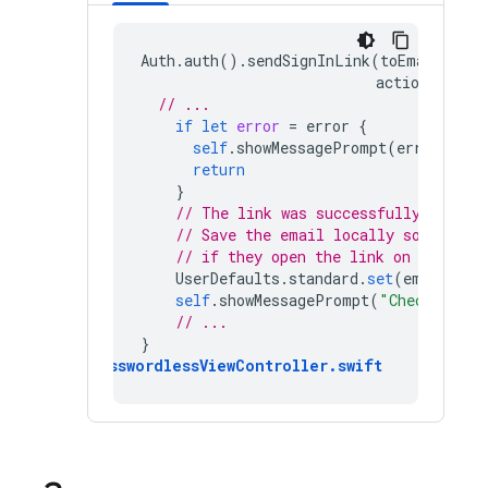
Auth
.
auth
().
sendSignInLink
(
toEmail
:
ema
actionCodeSe
// ...
if
let
error
=
error
{
self
.
showMessagePrompt
(
error
.
loca
return
}
// The link was successfully sent. 
// Save the email locally so you do
// if they open the link on the sam
UserDefaults
.
standard
.
set
(
email
,
fo
self
.
showMessagePrompt
(
"Check your 
// ...
}
PasswordlessViewController
.
swift