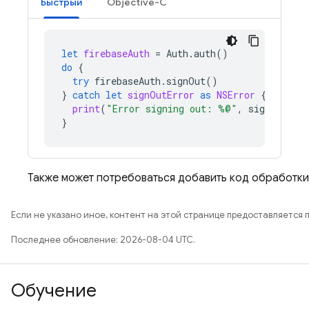
Быстрый
Objective-C
let
firebaseAuth
=
Auth
.
auth
()
do
{
try
firebaseAuth
.
signOut
()
}
catch
let
signOutError
as
NSError
{
print
(
"Error signing out: %@"
,
signOutErr
}
Также может потребоваться добавить код обработки
Если не указано иное, контент на этой странице предоставляется 
Последнее обновление: 2026-08-04 UTC.
Обучение