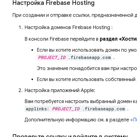
Настройка
Firebase Hosting
При создании и отправке ссылки, предназначенной 
Настройка доменов
Firebase Hosting
:
В консоли
Firebase
перейдите в
раздел «Хости
Если вы хотите использовать домен по ум
PROJECT_ID
.firebaseapp.com
.
Это значение понадобится вам при настр
Если вы хотите использовать собственный
Настройка приложений Apple:
Вам потребуется настроить выбранный домен к
applinks:
PROJECT_ID
.firebaseapp.com
.
Дополнительную информацию см. в разделе
«П
Проверьте ссылку и войдите в систему
.