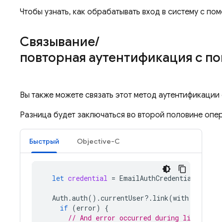
Чтобы узнать, как обрабатывать вход в систему с п
Связывание
/
повторная аутентификация с п
Вы также можете связать этот метод аутентификации
Разница будет заключаться во второй половине опе
Быстрый
Objective-C
let
credential
=
EmailAuthCredential
.
crede
Auth
.
auth
().
currentUser
?.
link
(
with
:
creden
if
(
error
)
{
// And error occurred during linking.