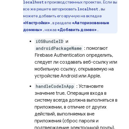
в производственных проектах. Если вы
localhost
все же решите авторизовать
, вы
localhost
можете добавить его вручную на вкладке
«Настройки»
, в разделе
«Авторизованные
домены»
, нажав
«Добавить домен»
.
iOSBundleID
и
androidPackageName
: помогают
Firebase Authentication
определить,
следует ли создавать веб-ссылку или
мобильную ссылку, открываемую на
устройстве Android или Apple.
handleCodeInApp
: Установите
значение true. Операция входа в
систему всегда должна выполняться в
приложении, в отличие от других
действий, выполняемых вне
приложения (сброс пароля и
подтверждение электронной почты).