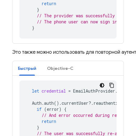
return
}
// The provider was successfully linked.
// The phone user can now sign in with t
}
Это также можно использовать для повторной аутен
Быстрый
Objective-C
let
credential
=
EmailAuthProvider
.
credent
Auth
.
auth
().
currentUser
?.
reauthenticate
(
wi
if
(
error
)
{
// And error occurred during re-authen
return
}
// The user was successfully re-authenti