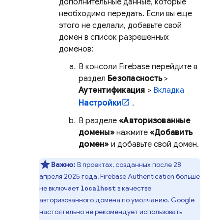
дополнительные данные, которые
необходимо передать. Если вы еще
этого не сделали, добавьте свой
домен в список разрешенных
доменов:
В консоли
Firebase
перейдите в
раздел
Безопасность
>
Аутентификация
>
Вкладка
Настройки
.
В разделе
«Авторизованные
домены»
нажмите
«Добавить
домен»
и добавьте свой домен.
Важно:
В проектах, созданных после 28
апреля 2025 года,
Firebase Authentication
больше
не включает
в качестве
localhost
авторизованного домена по умолчанию. Google
настоятельно не рекомендует использовать