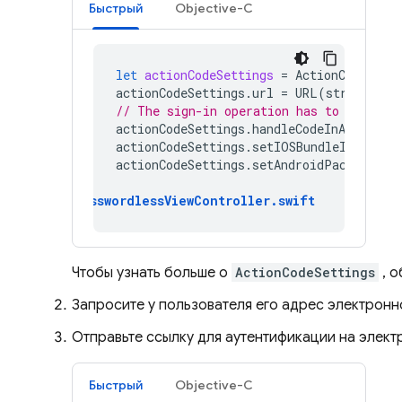
Быстрый
Objective-C
let
actionCodeSettings
=
ActionCodeSett
actionCodeSettings
.
url
=
URL
(
string
:
"h
// The sign-in operation has to always 
actionCodeSettings
.
handleCodeInApp
=
tr
actionCodeSettings
.
setIOSBundleID
(
Bundl
actionCodeSettings
.
setAndroidPackageNam
PasswordlessViewController
.
swift
Чтобы узнать больше о
ActionCodeSettings
, о
Запросите у пользователя его адрес электронн
Отправьте ссылку для аутентификации на элект
Быстрый
Objective-C