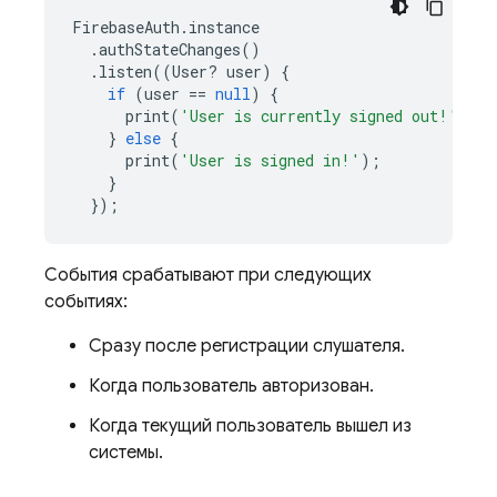
FirebaseAuth
.
instance
.
authStateChanges
()
.
listen
((
User
?
user
)
{
if
(
user
==
null
)
{
print
(
'User is currently signed out!'
);
}
else
{
print
(
'User is signed in!'
);
}
});
События срабатывают при следующих
событиях:
Сразу после регистрации слушателя.
Когда пользователь авторизован.
Когда текущий пользователь вышел из
системы.