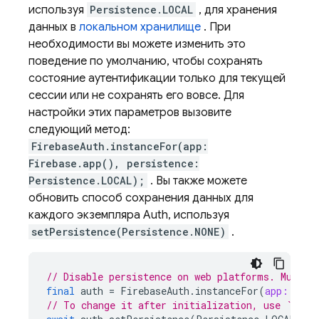
используя
Persistence.LOCAL
, для хранения
данных в
локальном хранилище
. При
необходимости вы можете изменить это
поведение по умолчанию, чтобы сохранять
состояние аутентификации только для текущей
сессии или не сохранять его вовсе. Для
настройки этих параметров вызовите
следующий метод:
FirebaseAuth.instanceFor(app:
Firebase.app(), persistence:
Persistence.LOCAL);
. Вы также можете
обновить способ сохранения данных для
каждого экземпляра Auth, используя
setPersistence(Persistence.NONE)
.
// Disable persistence on web platforms. Must b
final
auth
=
FirebaseAuth
.
instanceFor
(
app:
Fire
// To change it after initialization, use `setP