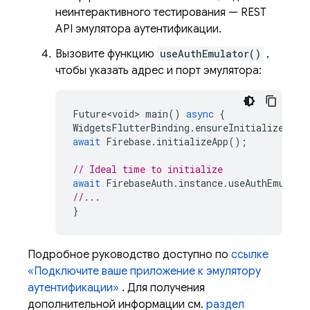
неинтерактивного тестирования — REST
API эмулятора аутентификации.
Вызовите функцию
useAuthEmulator()
,
чтобы указать адрес и порт эмулятора:
Future<void>
main
()
async
{
WidgetsFlutterBinding
.
ensureInitialized
();
await
Firebase
.
initializeApp
();
// Ideal time to initialize
await
FirebaseAuth
.
instance
.
useAuthEmulato
//...
}
Подробное руководство доступно по
ссылке
«Подключите ваше приложение к эмулятору
аутентификации»
. Для получения
дополнительной информации см.
раздел