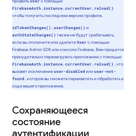
профиль
с помощью
User
FirebaseAuth.instance.currentUser.reload()
чтобы получить последнюю версию профиля.
,
и
idTokenChanges()
userChanges()
также не будут срабатывать,
authStateChanges()
если вы отключите или удалите
с помощью
User
Firebase Admin SDK или консоли Firebase. Вам придется
принудительно перезагрузить приложение с помощью
, что
FirebaseAuth.instance.currentUser.reload()
вызовет исключение
или
user-disabled
user-not-
, которое вы сможете перехватить и обработать в
found
коде вашего приложения.
Сохраняющееся
состояние
аутентификации