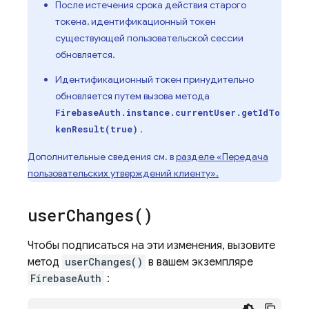
После истечения срока действия старого
токена, идентификационный токен
существующей пользовательской сессии
обновляется.
Идентификационный токен принудительно
обновляется путем вызова метода
FirebaseAuth.instance.currentUser.getIdTo
.
kenResult(true)
Дополнительные сведения см. в
разделе «Передача
пользовательских утверждений клиенту».
user
Changes(
)
Чтобы подписаться на эти изменения, вызовите
метод
userChanges()
в вашем экземпляре
FirebaseAuth
: