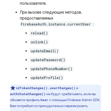
пользователя.
При вызове следующих методов,
предоставляемых
FirebaseAuth.instance.currentUser
:
reload()
unlink()
updateEmail()
updatePassword()
updatePhoneNumber()
updateProfile()
,
и
idTokenChanges()
userChanges()
не будут срабатывать, если вы
authStateChanges()
обновите профиль
с помощью Firebase Admin SDK.
User
Вам потребуется принудительно перезагрузить