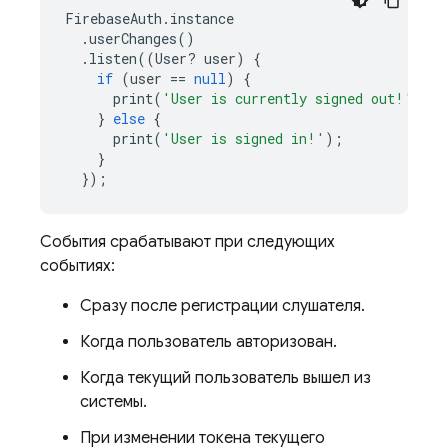
FirebaseAuth
.
instance
.
userChanges
()
.
listen
((
User
?
user
)
{
if
(
user
==
null
)
{
print
(
'User is currently signed out!'
);
}
else
{
print
(
'User is signed in!'
);
}
});
События срабатывают при следующих
событиях:
Сразу после регистрации слушателя.
Когда пользователь авторизован.
Когда текущий пользователь вышел из
системы.
При изменении токена текущего