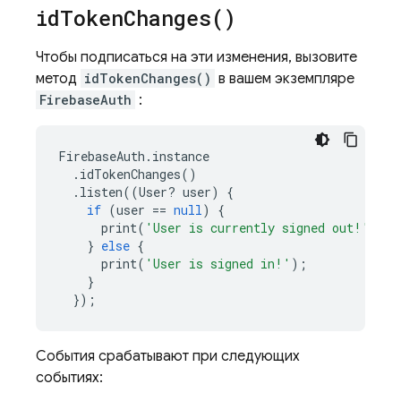
id
Token
Changes(
)
Чтобы подписаться на эти изменения, вызовите
метод
idTokenChanges()
в вашем экземпляре
FirebaseAuth
:
FirebaseAuth
.
instance
.
idTokenChanges
()
.
listen
((
User
?
user
)
{
if
(
user
==
null
)
{
print
(
'User is currently signed out!'
);
}
else
{
print
(
'User is signed in!'
);
}
});
События срабатывают при следующих
событиях: