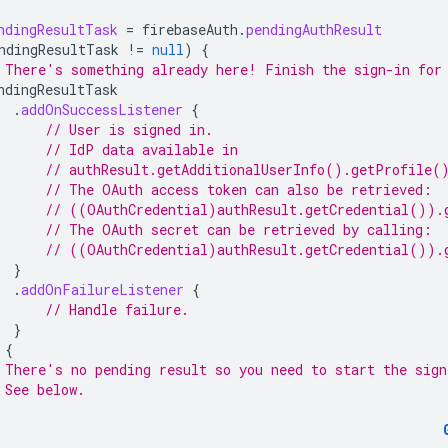
ndingResultTask
=
firebaseAuth
.
pendingAuthResult
ndingResultTask
!=
null
)
{
 There's something already here! Finish the sign-in for
ndingResultTask
.
addOnSuccessListener
{
// User is signed in.
// IdP data available in
// authResult.getAdditionalUserInfo().getProfile(
// The OAuth access token can also be retrieved:
// ((OAuthCredential)authResult.getCredential()).
// The OAuth secret can be retrieved by calling:
// ((OAuthCredential)authResult.getCredential()).
}
.
addOnFailureListener
{
// Handle failure.
}
{
 There's no pending result so you need to start the sign
 See below.