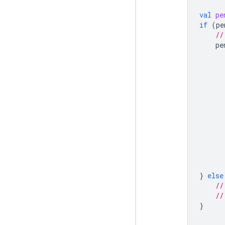
val
pe
if
(
pe
//
pe
}
else
//
//
}