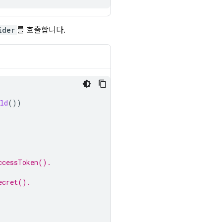
ider
를 호출합니다.
ld
())
ccessToken().
ecret().