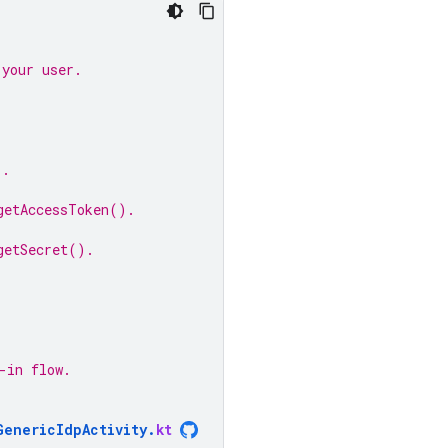
 your user.
).
getAccessToken().
getSecret().
-in flow.
GenericIdpActivity
.
kt