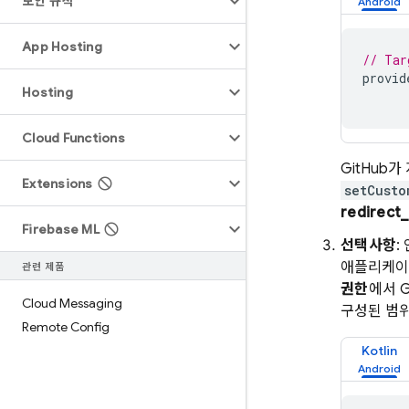
보안 규칙
App Hosting
// Tar
provid
Hosting
Cloud Functions
GitHub
Extensions
setCusto
redirect_
Firebase ML
선택사항
:
애플리케이션
관련 제품
권한
에서 G
Cloud Messaging
구성된 범위
Remote Config
Kotlin