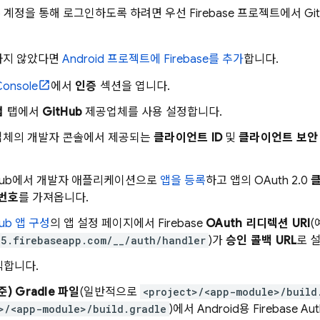
b 계정을 통해 로그인하도록 하려면 우선 Firebase 프로젝트에서 G
하지 않았다면
Android 프로젝트에 Firebase를 추가
합니다.
onsole
에서
인증
섹션을 엽니다.
법
탭에서
GitHub
제공업체를 사용 설정합니다.
업체의 개발자 콘솔에서 제공되는
클라이언트 ID
및
클라이언트 보안
tHub에서 개발자 애플리케이션으로
앱을 등록
하고 앱의 OAuth 2.0
클
번호
를 가져옵니다.
Hub 앱 구성
의 앱 설정 페이지에서 Firebase
OAuth 리디렉션 URI
(
5.firebaseapp.com/__/auth/handler
)가
승인 콜백 URL
로 
릭합니다.
) Gradle 파일
(일반적으로
<project>/<app-module>/build
>/<app-module>/build.gradle
)에서 Android용
Firebase Aut