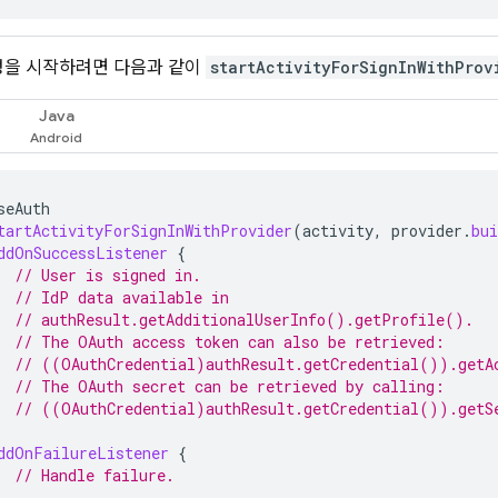
정을 시작하려면 다음과 같이
startActivityForSignInWithProv
Java
seAuth
tartActivityForSignInWithProvider
(
activity
,
provider
.
bui
ddOnSuccessListener
{
// User is signed in.
// IdP data available in
// authResult.getAdditionalUserInfo().getProfile().
// The OAuth access token can also be retrieved:
// ((OAuthCredential)authResult.getCredential()).getA
// The OAuth secret can be retrieved by calling:
// ((OAuthCredential)authResult.getCredential()).getS
ddOnFailureListener
{
// Handle failure.