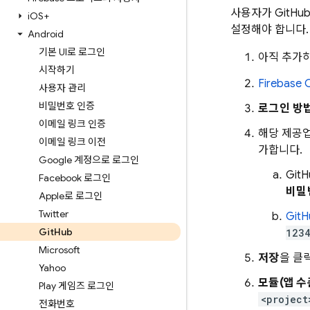
사용자가 GitHu
i
OS+
설정해야 합니다.
Android
기본 UI로 로그인
아직 추가
시작하기
Firebase
C
사용자 관리
비밀번호 인증
로그인 방
이메일 링크 인증
해당 제공
이메일 링크 이전
가합니다.
Google 계정으로 로그인
Gi
Facebook 로그인
비밀
Apple로 로그인
Twitter
Git
Git
Hub
1234
Microsoft
저장
을 클
Yahoo
모듈(앱 수준
Play 게임즈 로그인
<project
전화번호