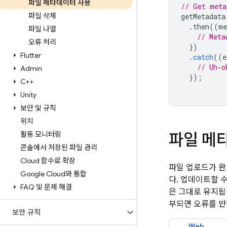
파일 메타데이터 사용
// Get meta
파일 삭제
getMetadata
.
then
((
me
파일 나열
// Meta
오류 처리
})
Flutter
.
catch
((
e
// Uh-o
Admin
});
C++
Unity
보안 및 규칙
위치
활동 모니터링
파일 메
콘솔에서 저장된 파일 관리
Cloud 함수로 확장
파일 업로드가 완
Google Cloud와 통합
다. 업데이트할 
FAQ 및 문제 해결
은 그대로 유지됩
부되면 오류를 반
보안 규칙
Web