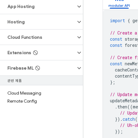
App Hosting
import
{
ge
Hosting
// Create a
Cloud Functions
const
stora
const
fores
Extensions
// Create f
const
newMe
Firebase ML
cacheCont
contentTy
관련 제품
};
Cloud Messaging
// Update m
updateMetad
Remote Config
.
then
((
me
// Upda
}).
catch
(
// Uh-o
});