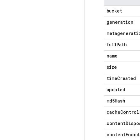
bucket
generation
metagenerati
full
Path
name
size
time
Created
updated
md5Hash
cache
Control
content
Dispo
content
Encod