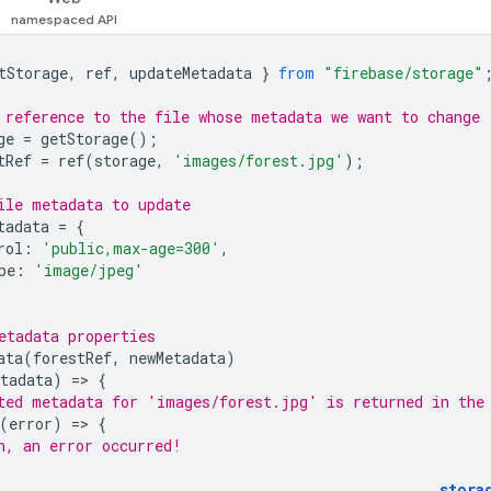
tStorage
,
ref
,
updateMetadata
}
from
"firebase/storage"
 reference to the file whose metadata we want to change
ge
=
getStorage
();
tRef
=
ref
(
storage
,
'images/forest.jpg'
);
ile metadata to update
tadata
=
{
rol
:
'public,max-age=300'
,
pe
:
'image/jpeg'
etadata properties
ata
(
forestRef
,
newMetadata
)
tadata
)
=
>
{
ted metadata for 'images/forest.jpg' is returned in the
(
error
)
=
>
{
h, an error occurred!
stora