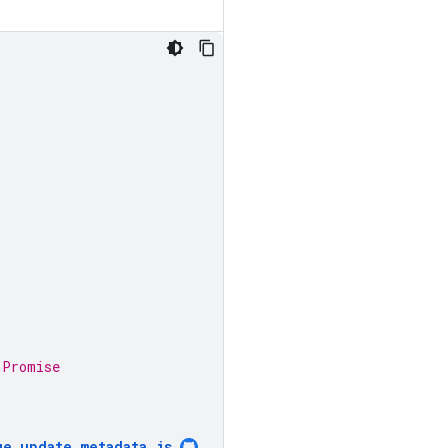
;
 Promise
ge_update_metadata
.
js