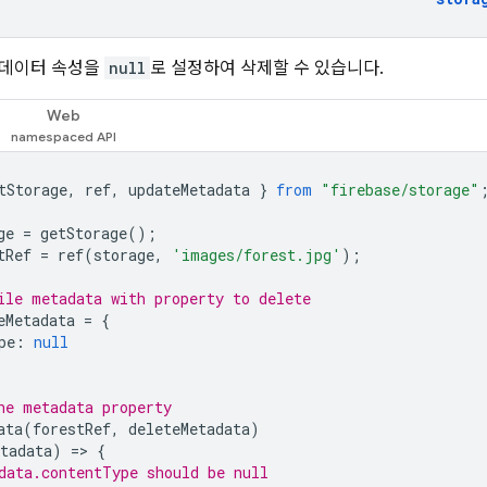
타데이터 속성을
null
로 설정하여 삭제할 수 있습니다.
Web
tStorage
,
ref
,
updateMetadata
}
from
"firebase/storage"
ge
=
getStorage
();
tRef
=
ref
(
storage
,
'images/forest.jpg'
);
ile metadata with property to delete
eMetadata
=
{
pe
:
null
he metadata property
ata
(
forestRef
,
deleteMetadata
)
tadata
)
=
>
{
data.contentType should be null