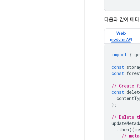
다음과 같이 메
Web
import
{
ge
const
stora
const
fores
// Create f
const
delet
contentTy
};
// Delete t
updateMetad
.
then
((
me
// meta