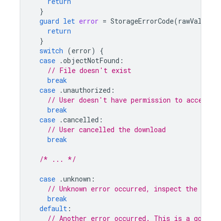
return
}
guard
let
error
=
StorageErrorCode
(
rawValue
:
return
}
switch
(
error
)
{
case
.
objectNotFound
:
// File doesn't exist
break
case
.
unauthorized
:
// User doesn't have permission to access f
break
case
.
cancelled
:
// User cancelled the download
break
/* ... */
case
.
unknown
:
// Unknown error occurred, inspect the serve
break
default
:
// Another error occurred. This is a good p