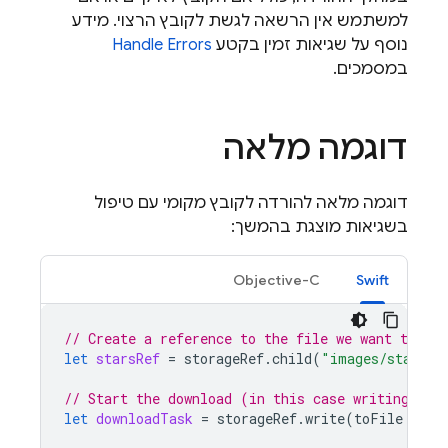
למשתמש אין הרשאה לגשת לקובץ הרצוי. מידע
נוסף על שגיאות זמין בקטע
Handle Errors
במסמכים.
דוגמה מלאה
דוגמה מלאה להורדה לקובץ מקומי עם טיפול
בשגיאות מוצגת בהמשך:
Objective-C
Swift
// Create a reference to the file we want to dow
let
starsRef
=
storageRef
.
child
(
"images/stars.j
// Start the download (in this case writing to 
let
downloadTask
=
storageRef
.
write
(
toFile
:
loc