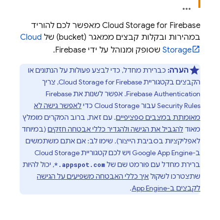
Cloud Storage for Firebase
מאפשר לכם להוריד
במהירות ובקלות קבצים ממאגר (bucket) של
Cloud
Storage
שסופק ומנוהל על ידי Firebase.
הערה:
כברירת מחדל, כדי לבצע פעולות על הנתונים או
הקבצים בקטגוריית
Cloud Storage for Firebase
, צריך
Firebase Authentication
. אפשר לשנות את
Firebase
Security Rules
עבור
Cloud Storage
כדי
לאפשר גישה לא
מאומתת במצבים ספציפיים
. עם זאת, ברוב המקרים מומלץ
מאוד
להגביל את הגישה ולהגדיר כללי אבטחה חזקים
(במיוחד
לאפליקציות בסביבת הייצור). שימו לב: אם אתם משתמשים
ב-
App Engine
Google
ויש לכם קטגוריית
Cloud Storage
ברירת מחדל עם פורמט שם של
, יכול להיות
*.appspot.com
שתצטרכו לשקול
איך כללי האבטחה משפיעים על הגישה
לקבצים ב-
App Engine
.