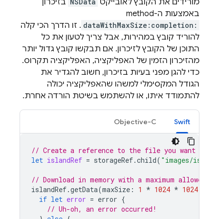
מורידים את הקובץ לאובייקט
NSData
בזיכרון
באמצעות ה-method‏
dataWithMaxSize:completion:
. זו הדרך הכי קלה
להוריד קובץ במהירות, אבל צריך לטעון את כל
התוכן של הקובץ לזיכרון. אם תבקשו קובץ גדול יותר
מהזיכרון הזמין של האפליקציה, האפליקציה תקרוס.
כדי להגן מפני בעיות בזיכרון, חשוב להגדיר את
הגודל המקסימלי למשהו שהאפליקציה יכולה
להתמודד איתו, או להשתמש בשיטת הורדה אחרת.
Objective-C
Swift
// Create a reference to the file you want to do
let
islandRef
=
storageRef
.
child
(
"images/island
// Download in memory with a maximum allowed si
islandRef
.
getData
(
maxSize
:
1
*
1024
*
1024
)
{
d
if
let
error
=
error
{
// Uh-oh, an error occurred!
}
else
{