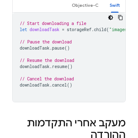
Objective-C
Swift
// Start downloading a file
let
downloadTask
=
storageRef
.
child
(
"images/mou
// Pause the download
downloadTask
.
pause
()
// Resume the download
downloadTask
.
resume
()
// Cancel the download
downloadTask
.
cancel
()
מעקב אחרי התקדמות
ההורדה