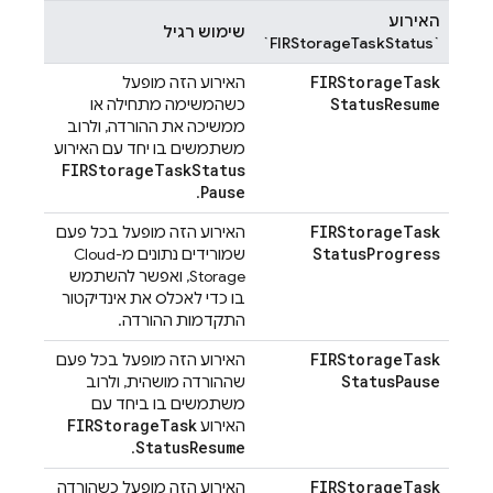
האירוע
שימוש רגיל
`FIRStorageTaskStatus`
FIRStorage
Task
האירוע הזה מופעל
Status
Resume
כשהמשימה מתחילה או
ממשיכה את ההורדה, ולרוב
משתמשים בו יחד עם האירוע
FIRStorage
Task
Status
Pause
.
FIRStorage
Task
האירוע הזה מופעל בכל פעם
Status
Progress
שמורידים נתונים מ-
Cloud
Storage
, ואפשר להשתמש
בו כדי לאכלס את אינדיקטור
התקדמות ההורדה.
FIRStorage
Task
האירוע הזה מופעל בכל פעם
Status
Pause
שההורדה מושהית, ולרוב
משתמשים בו ביחד עם
FIRStorage
Task
האירוע
Status
Resume
.
FIRStorage
Task
האירוע הזה מופעל כשהורדה