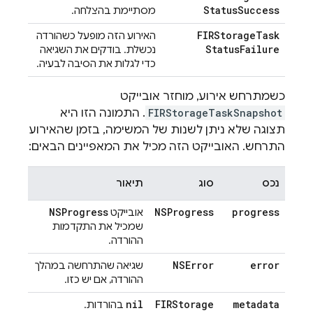
Status
Success
מסתיימת בהצלחה.
FIRStorage
Task
האירוע הזה מופעל כשהורדה
Status
Failure
נכשלת. בודקים את השגיאה
כדי לגלות את הסיבה לבעיה.
כשמתרחש אירוע, מוחזר אובייקט
FIRStorageTaskSnapshot
. התמונה הזו היא
תצוגה שלא ניתן לשנות של המשימה, בזמן שהאירוע
התרחש. האובייקט הזה מכיל את המאפיינים הבאים:
נכס
סוג
תיאור
NSProgress
NSProgress
progress
אובייקט
שמכיל את התקדמות
ההורדה.
NSError
error
שגיאה שהתרחשה במהלך
ההורדה, אם יש כזו.
nil
FIRStorage
metadata
בהורדות.