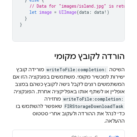
// Data for "images/island.jpg" is returned
let
image
=
UIImage
(
data
:
data
!)
}
}
הורדה לקובץ מקומי
השיטה
writeToFile:completion:
מורידה קובץ
ישירות למכשיר מקומי. משתמשים בפונקציה הזו אם
המשתמשים רוצים לקבל גישה לקובץ כשהם במצב
אופליין או לשתף אותו באפליקציה אחרת. הפונקציה
writeToFile:completion:
מחזירה
FIRStorageDownloadTask
שאפשר להשתמש בו
כדי לנהל את ההורדה ולעקוב אחרי סטטוס
ההעלאה.