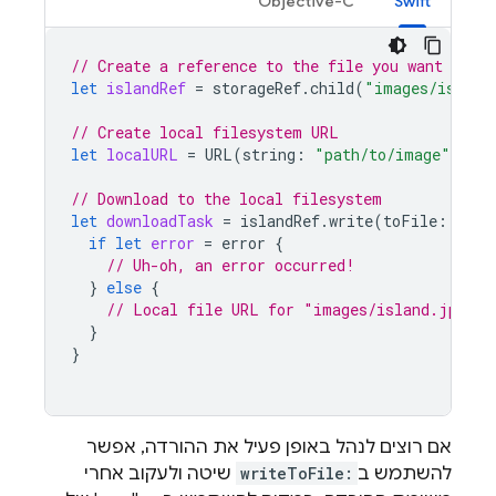
Objective-C
Swift
// Create a reference to the file you want to do
let
islandRef
=
storageRef
.
child
(
"images/island
// Create local filesystem URL
let
localURL
=
URL
(
string
:
"path/to/image"
)
!
// Download to the local filesystem
let
downloadTask
=
islandRef
.
write
(
toFile
:
loca
if
let
error
=
error
{
// Uh-oh, an error occurred!
}
else
{
// Local file URL for "images/island.jpg" i
}
}
אם רוצים לנהל באופן פעיל את ההורדה, אפשר
להשתמש ב
writeToFile:
שיטה ולעקוב אחרי