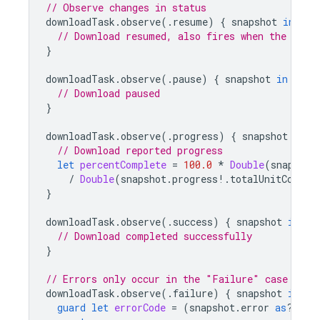
// Observe changes in status
downloadTask
.
observe
(.
resume
)
{
snapshot
in
// Download resumed, also fires when the down
}
downloadTask
.
observe
(.
pause
)
{
snapshot
in
// Download paused
}
downloadTask
.
observe
(.
progress
)
{
snapshot
in
// Download reported progress
let
percentComplete
=
100.0
*
Double
(
snapshot
/
Double
(
snapshot
.
progress
!.
totalUnitCount
)
}
downloadTask
.
observe
(.
success
)
{
snapshot
in
// Download completed successfully
}
// Errors only occur in the "Failure" case
downloadTask
.
observe
(.
failure
)
{
snapshot
in
guard
let
errorCode
=
(
snapshot
.
error
as
?
NSE