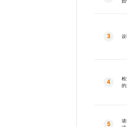
始
设
检
的
请