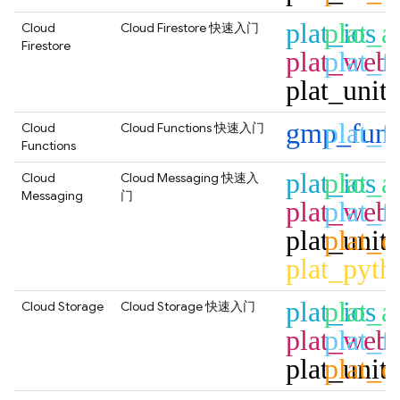
plat_ios
plat_a
Cloud
Cloud Firestore
快速入门
Firestore
plat_web
plat_fl
plat_unit
gmp_func
plat_fl
Cloud
Cloud Functions
快速入门
Functions
plat_ios
plat_a
Cloud
Cloud Messaging
快速入
Messaging
门
plat_web
plat_fl
plat_unit
plat_c
plat_pyth
plat_ios
plat_a
Cloud Storage
Cloud Storage
快速入门
plat_web
plat_fl
plat_unit
plat_c