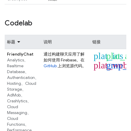
Codelab
标题
说明
链接
plat_ios
plat_a
FriendlyChat
通过构建聊天应用了解
Analytics
、
如何使用 Firebase。在
plat_web
gmp_f
Realtime
GitHub
上浏览源代码。
Database
、
Authentication
、
Hosting
、
Cloud
Storage
、
AdMob
、
Crashlytics
、
Cloud
Messaging
、
Cloud
Functions
、
Performance