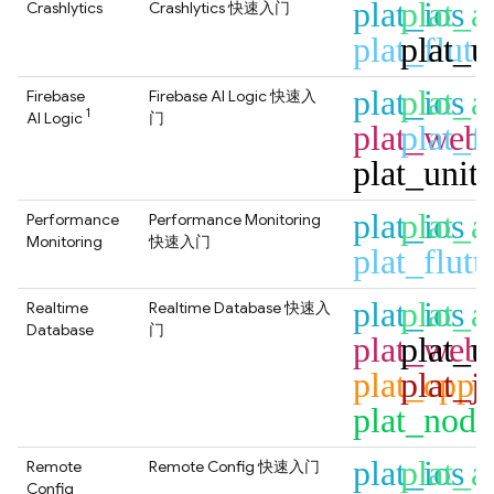
plat_ios
plat_a
Crashlytics
Crashlytics
快速入门
plat_flutt
plat_u
plat_ios
plat_a
Firebase
Firebase AI Logic
快速入
1
AI Logic
门
plat_web
plat_fl
plat_unit
plat_ios
plat_a
Performance
Performance Monitoring
Monitoring
快速入门
plat_flutt
plat_ios
plat_a
Realtime
Realtime Database
快速入
Database
门
plat_web
plat_u
plat_cpp
plat_j
plat_node
plat_ios
plat_a
Remote
Remote Config
快速入门
Config