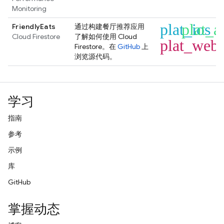
Monitoring
plat_ios
plat_a
FriendlyEats
通过构建餐厅推荐应用
Cloud Firestore
了解如何使用
Cloud
plat_web
Firestore
。在
GitHub
上
浏览源代码。
学习
指南
参考
示例
库
GitHub
掌握动态