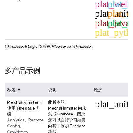
plat_web
plat_fl
plat_unit
plat_c
plat_java
plat_n
plat_pyth
1
Firebase AI Logic
以前称为“
Vertex AI in Firebase
”。
多产品示例
标题
说明
链接
plat_unit
MechaHamster：
此版本的
使用 Firebase 升
MechaHamster 尚未
级
集成 Firebase，因此
Analytics
、
Remote
您可以自行学习如何
Config
、
向其中添加 Firebase
Crashlytics
功能。