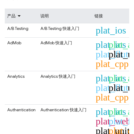
产品
说明
链接
plat_ios
A/B Testing
A/B Testing
快速入门
plat_ios
plat_a
AdMob
AdMob
快速入门
plat_flutt
plat_u
plat_cpp
plat_ios
plat_a
Analytics
Analytics
快速入门
plat_flutt
plat_u
plat_cpp
plat_ios
plat_a
Authentication
Authentication
快速入门
plat_web
plat_fl
plat_unit
plat_c