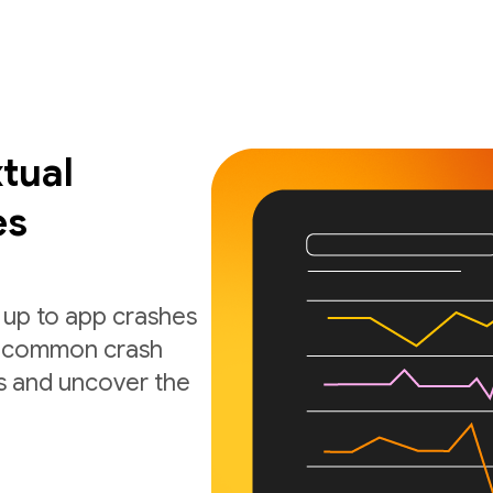
tual
es
 up to app crashes
nd common crash
s and uncover the