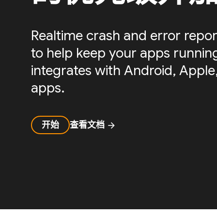
Realtime crash and error repor
to help keep your apps running 
integrates with Android, Apple,
apps.
开始
查看文档
arrow_forward