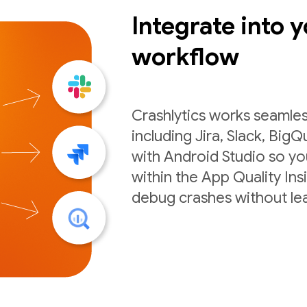
Integrate into y
workflow
Crashlytics works seamles
including Jira, Slack, BigQ
with Android Studio so you
within the App Quality Ins
debug crashes without lea