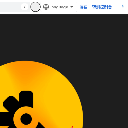
/
博客
转到控制台