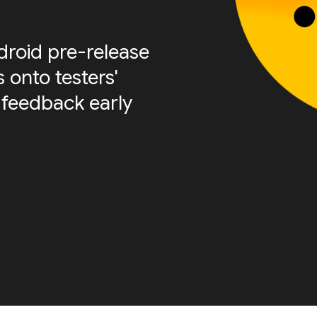
roid pre-release
 onto testers'
 feedback early