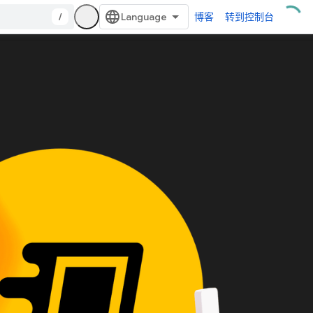
/
博客
转到控制台