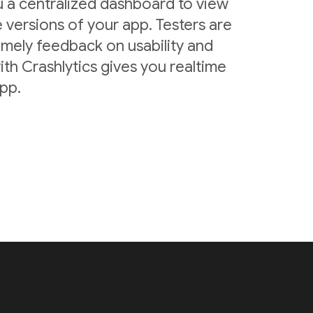
u a centralized dashboard to view
 versions of your app. Testers are
imely feedback on usability and
ith Crashlytics gives you realtime
app.