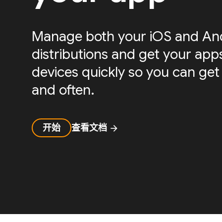
Manage both your iOS and And
distributions and get your apps
devices quickly so you can get
and often.
开始
查看文档
arrow_forward