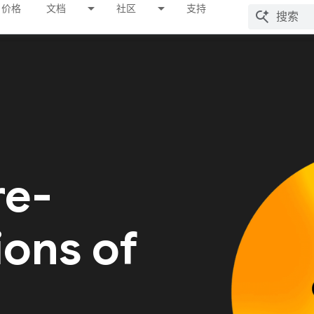
价格
文档
社区
支持
re-
ions of