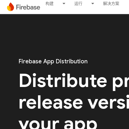
构建
运行
解决方案
Firebase App Distribution
Distribute p
release vers
your app