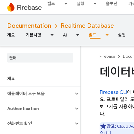
빌드
실행
솔루션
가
Documentation
Realtime Database
개요
기본사항
AI
빌드
실행
Firebase
Docum
데이터
개요
Firebase
CLI
에
에뮬레이터 도구 모음
요. 프로파일러 
보고서를 사용하여
Authentication
다.
전화번호 확인
참고:
Cloud A
습니다.