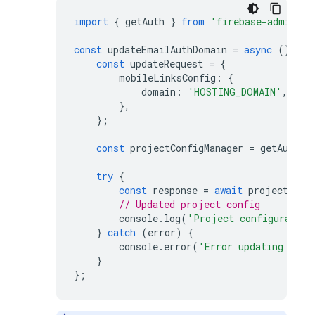
import
{
getAuth
}
from
'firebase-admin/au
const
updateEmailAuthDomain
=
async
()
=
>
const
updateRequest
=
{
mobileLinksConfig
:
{
domain
:
'HOSTING_DOMAIN'
,
},
};
const
projectConfigManager
=
getAuth
()
try
{
const
response
=
await
projectConf
// Updated project config
console
.
log
(
'Project configuration
}
catch
(
error
)
{
console
.
error
(
'Error updating the 
}
};