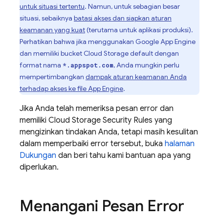
untuk situasi tertentu
. Namun, untuk sebagian besar
situasi, sebaiknya
batasi akses dan siapkan aturan
keamanan yang kuat
(terutama untuk aplikasi produksi).
Perhatikan bahwa jika menggunakan
Google
App Engine
dan memiliki bucket
Cloud Storage
default dengan
format nama
, Anda mungkin perlu
*.appspot.com
mempertimbangkan
dampak aturan keamanan Anda
terhadap akses ke file
App Engine
.
Jika Anda telah memeriksa pesan error dan
memiliki
Cloud Storage
Security Rules
yang
mengizinkan tindakan Anda, tetapi masih kesulitan
dalam memperbaiki error tersebut, buka
halaman
Dukungan
dan beri tahu kami bantuan apa yang
diperlukan.
Menangani Pesan Error