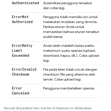
Authenticated
Autentikasi pengguna tersebut,
dan coba lagi.
Error
Not
Pengguna tidak memiliki izin untuk
Authorized
melakukan tindakan yang diminta.
Periksa aturan Anda untuk
memastikan bahwa aturan tersebut
sudah benar.
Error
Retry
Anda telah melebihi batas waktu
Limit
maksimum suatu operasi (upload,
Exceeded
download, hapus, dll.). Coba upload
lagi.
Error
Invalid
File pada klien tidak cocok dengan
Checksum
checksum file yang diterima oleh
server. Coba upload lagi.
Error
Pengguna membatalkan operasi.
Canceled
Kecuali dinyatakan lain, konten di halaman ini dilisensikan