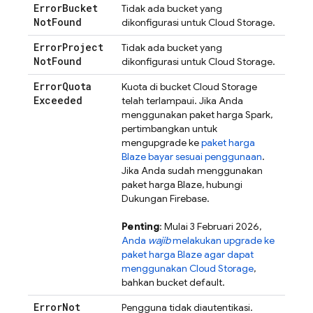
Error
Bucket
Tidak ada bucket yang
Not
Found
dikonfigurasi untuk
Cloud Storage
.
Error
Project
Tidak ada bucket yang
Not
Found
dikonfigurasi untuk
Cloud Storage
.
Error
Quota
Kuota di bucket
Cloud Storage
Exceeded
telah terlampaui. Jika Anda
menggunakan paket harga Spark,
pertimbangkan untuk
mengupgrade ke
paket harga
Blaze bayar sesuai penggunaan
.
Jika Anda sudah menggunakan
paket harga Blaze, hubungi
Dukungan Firebase.
Penting
: Mulai
3 Februari 2026
,
Anda
wajib
melakukan upgrade ke
paket harga Blaze agar dapat
menggunakan
Cloud Storage
,
bahkan bucket default.
Error
Not
Pengguna tidak diautentikasi.