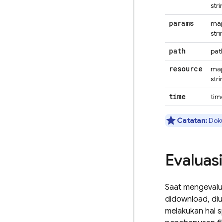
str
params
map
str
path
pat
resource
map
str
time
tim
Catatan:
Doku
Evaluas
Saat mengevalua
didownload, di
melakukan hal s