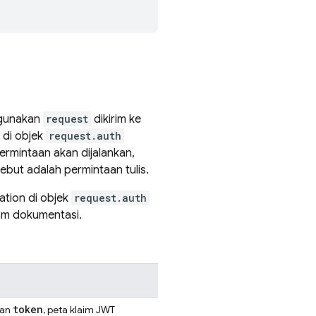
ggunakan
request
dikirim ke
di objek
request.auth
 permintaan akan dijalankan,
ebut adalah permintaan tulis.
ation
di objek
request.auth
m dokumentasi.
token
dan
, peta klaim JWT