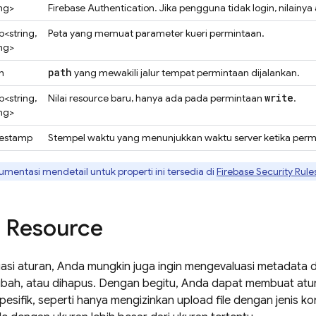
ing>
Firebase Authentication
. Jika pengguna tidak login, nilainy
<string,
Peta yang memuat parameter kueri permintaan.
ing>
path
h
yang mewakili jalur tempat permintaan dijalankan.
write
<string,
Nilai resource baru, hanya ada pada permintaan
.
ing>
estamp
Stempel waktu yang menunjukkan waktu server ketika permi
mentasi mendetail untuk properti ini tersedia di
Firebase Security Rule
i Resource
si aturan, Anda mungkin juga ingin mengevaluasi metadata dar
ubah, atau dihapus. Dengan begitu, Anda dapat membuat atur
pesifik, seperti hanya mengizinkan upload file dengan jenis ko