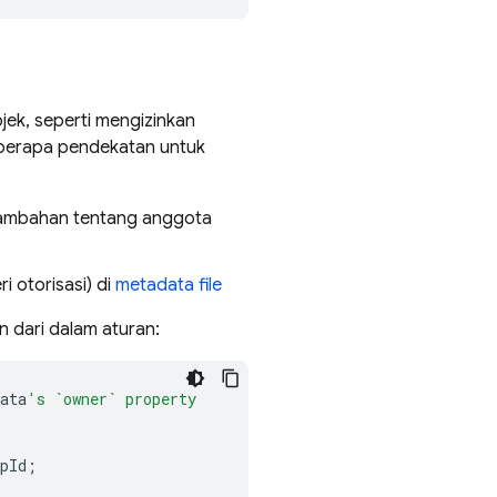
ek, seperti mengizinkan
berapa pendekatan untuk
 tambahan tentang anggota
i otorisasi) di
metadata file
n dari dalam aturan:
ata
's `owner` property
pId
;