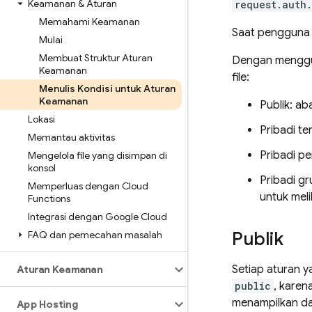
Keamanan & Aturan
request.auth
Memahami Keamanan
Saat pengguna 
Mulai
Membuat Struktur Aturan
Dengan menggu
Keamanan
file:
Menulis Kondisi untuk Aturan
Keamanan
Publik: ab
Lokasi
Pribadi te
Memantau aktivitas
Pribadi p
Mengelola file yang disimpan di
konsol
Pribadi gr
Memperluas dengan Cloud
untuk mel
Functions
Integrasi dengan Google Cloud
Publik
FAQ dan pemecahan masalah
Setiap aturan 
Aturan Keamanan
public
, karen
menampilkan data
App Hosting