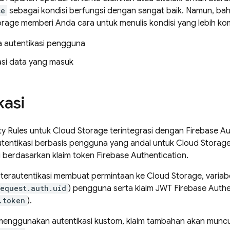
se
sebagai kondisi berfungsi dengan sangat baik. Namun, ba
orage
memberi Anda cara untuk menulis kondisi yang lebih ko
 autentikasi pengguna
si data yang masuk
kasi
ty Rules
untuk
Cloud Storage
terintegrasi dengan
Firebase Au
tentikasi berbasis pengguna yang andal untuk
Cloud Storag
i berdasarkan klaim token
Firebase Authentication
.
terautentikasi membuat permintaan ke
Cloud Storage
, varia
request.auth.uid
) pengguna serta klaim JWT
Firebase Authe
.token
).
t menggunakan autentikasi kustom, klaim tambahan akan muncu