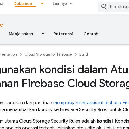
si
Dokumen
Lainnya
se
Menjalankan
Referensi
Contoh
entation
Cloud Storage for Firebase
Build
unakan kondisi dalam Atu
an Firebase Cloud Stora
kembangkan dari panduan
mempelajari sintaksis inti bahasa
Fir
ara menambahkan kondisi ke
Firebase Security Rules
untuk
Cl
un utama
Cloud Storage
Security Rules
adalah
kondisi
. Kondi
 apakah operasi tertentu diizinkan atau ditolak. Untuk atura