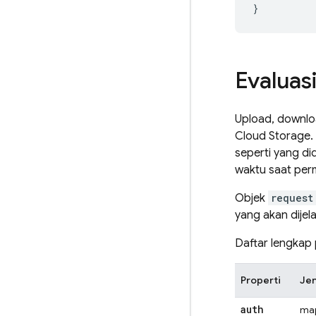
}
Evaluas
Upload, downlo
Cloud Storage
.
seperti yang did
waktu saat perm
Objek
request
yang akan dijela
Daftar lengkap 
Properti
Jen
auth
map