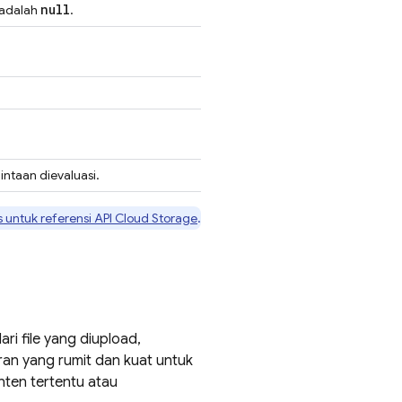
null
a adalah
.
ntaan dievaluasi.
s
untuk referensi API
Cloud Storage
.
i file yang diupload,
an yang rumit dan kuat untuk
nten tertentu atau