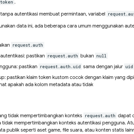
.token
.
tanpa autentikasi membuat permintaan, variabel
request.au
nakan data ini, ada beberapa cara umum menggunakan aute
aikan
request.auth
rautentikasi: pastikan
request.auth
bukan
null
engguna: pastikan
request.auth.uid
sama dengan jalur
uid
up: pastikan klaim token kustom cocok dengan klaim yang dipil
ihat apakah ada kolom metadata atau tidak
yang tidak mempertimbangkan konteks
request.auth
dapat d
a tidak mempertimbangkan konteks autentikasi pengguna. Atu
 publik seperti aset game, file suara, atau konten statis lain