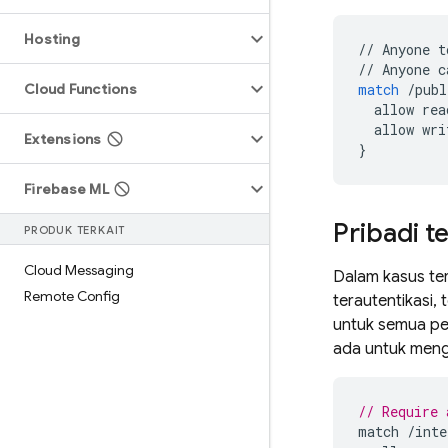
Hosting
//
Anyone
t
//
Anyone
c
Cloud Functions
match
/
publ
allow
rea
allow
wri
Extensions
}
Firebase ML
Pribadi t
PRODUK TERKAIT
Cloud Messaging
Dalam kasus ter
Remote Config
terautentikasi,
untuk semua pe
ada untuk meng
// Require 
match
/
inte