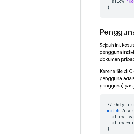
allow
rea
}
Pengguna
Sejauh ini, ka
pengguna indiv
dokumen pribad
Karena file di
Cl
pengguna adalah
pengguna) yang 
//
Only
a
u
match
/
user
allow
rea
allow
wri
}