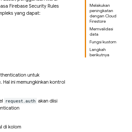
Melakukan
hasa
Firebase Security Rules
peningkatan
mpleks yang dapat:
dengan Cloud
Firestore
Memvalidasi
data
Fungsi kustom
Langkah
berikutnya
thentication
untuk
e
. Hal ini memungkinkan kontrol
bel
request.auth
akan diisi
ntication
l di kolom