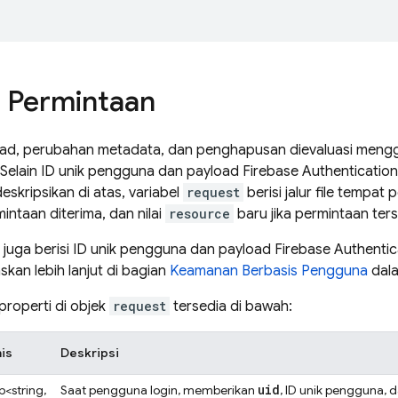
i Permintaan
ad, perubahan metadata, dan penghapusan dievaluasi men
 Selain ID unik pengguna dan payload
Firebase Authentication
eskripsikan di atas, variabel
request
berisi jalur file tempat
intaan diterima, dan nilai
resource
baru jika permintaan ters
juga berisi ID unik pengguna dan payload
Firebase Authentic
skan lebih lanjut di bagian
Keamanan Berbasis Pengguna
dala
properti di objek
request
tersedia di bawah:
is
Deskripsi
uid
<string,
Saat pengguna login, memberikan
, ID unik pengguna, 