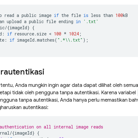
o
read
a
public
image
if
the
file
is
less
than
100
kB
an
upload
a
public
file
ending
in
'.txt'
ic
/
{
imageId
}
{
d
:
if
resource
.
size
 < 
100
*
1024
;
te
:
if
imageId
.
matches
(
".*
\\
.txt"
);
erautentikasi
tentu, Anda mungkin ingin agar data dapat dilihat oleh semu
 tetapi tidak oleh pengguna tanpa autentikasi. Karena variabel
ngguna tanpa autentikasi, Anda hanya perlu memastikan bah
haruskan autentikasi:
authentication on all internal image reads
rnal
/
{
imageId
}
{