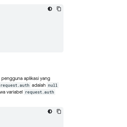
a pengguna aplikasi yang
request.auth
adalah
null
wa variabel
request.auth