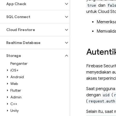
App Check
true
dan
fal
untuk
Cloud St
SQL Connect
Memeriksa
Cloud Firestore
Memvalida
Realtime Database
Autenti
Storage
Pengantar
Firebase Securi
i
OS+
menyediakan au
Android
akses terperinc
Web
Saat pengguna 
Flutter
dengan
uid
(
Admin
(
request.auth
C++
Unity
Selain itu, saa