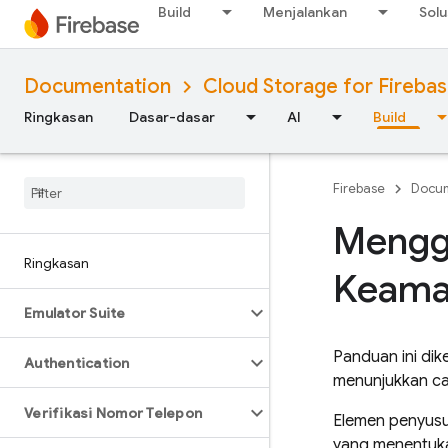
Build
Menjalankan
Solu
Documentation
Cloud Storage for Fireba
Ringkasan
Dasar-dasar
AI
Build
Firebase
Docum
Mengg
Ringkasan
Keaman
Emulator Suite
Panduan ini di
Authentication
menunjukkan c
Verifikasi Nomor Telepon
Elemen penyus
yang menentukan