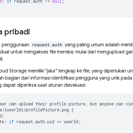
d
:
if
request
.
auth
!
=
null
;
 pribadi
sus penggunaan
request.auth
yang paling umum adalah member
idual untuk mengakses file mereka: mulai dari mengupload g
i.
oud Storage
memiliki "jalur" lengkap ke file, yang diperlukan u
 bagian dari informasi identifikasi pengguna yang unik pada 
dapat diperiksa saat aturan dievaluasi:
ser
can
upload
their
profile
picture
,
but
anyone
can
vie
s
/
{
userId
}
/
profilePicture
.
png
{
d
;
te
:
if
request
.
auth
.
uid
==
userId
;