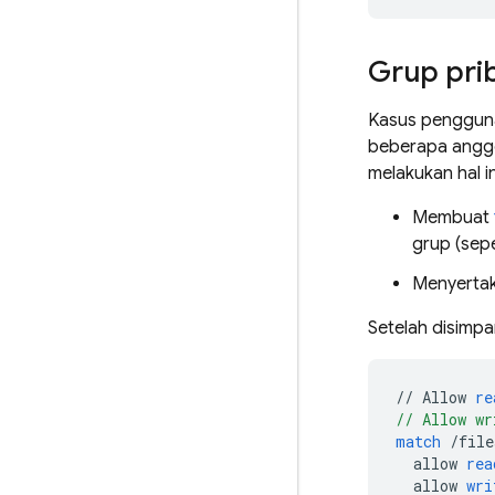
Grup pri
Kasus pengguna
beberapa anggo
melakukan hal in
Membuat
grup (sepe
Menyertak
Setelah disimpa
//
Allow
re
// Allow wr
match
/
file
allow
rea
allow
wri