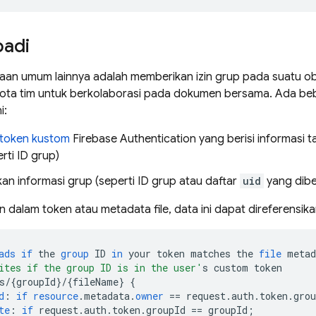
badi
an umum lainnya adalah memberikan izin grup pada suatu obj
ta tim untuk berkolaborasi pada dokumen bersama. Ada be
i:
token kustom
Firebase Authentication
yang berisi informasi
rti ID grup)
an informasi grup (seperti ID grup atau daftar
uid
yang diber
n dalam token atau metadata file, data ini dapat direferensika
ads
if
the
group
ID
in
your
token
matches
the
file
metad
ites if the group ID is in the user'
s
custom
token
s
/
{
groupId
}
/
{
fileName
}
{
d
:
if
resource
.
metadata
.
owner
==
request
.
auth
.
token
.
grou
te
:
if
request
.
auth
.
token
.
groupId
==
groupId
;