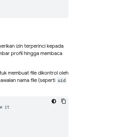
ikan izin terperinci kepada
ambar profil hingga membaca
ntuk membuat file dikontrol oleh
awalan nama file (seperti
uid
w
it