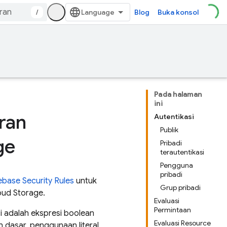
/
Blog
Buka konsol
Pada halaman
ini
ran
Autentikasi
Publik
ge
Pribadi
terautentikasi
Pengguna
pribadi
ebase Security Rules
untuk
Grup pribadi
oud Storage
.
Evaluasi
Permintaan
si adalah ekspresi boolean
Evaluasi Resource
n dasar, penggunaan literal