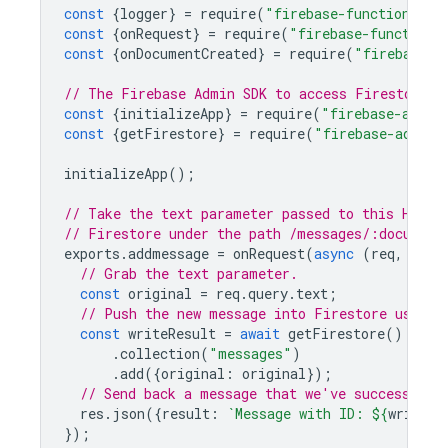
const
{
logger
}
=
require
(
"firebase-functions"
);
const
{
onRequest
}
=
require
(
"firebase-functions
const
{
onDocumentCreated
}
=
require
(
"firebase-f
// The Firebase Admin SDK to access Firestore.
const
{
initializeApp
}
=
require
(
"firebase-admin
const
{
getFirestore
}
=
require
(
"firebase-admin/
initializeApp
();
// Take the text parameter passed to this HTTP 
// Firestore under the path /messages/:document
exports
.
addmessage
=
onRequest
(
async
(
req
,
res
)
// Grab the text parameter.
const
original
=
req
.
query
.
text
;
// Push the new message into Firestore using 
const
writeResult
=
await
getFirestore
()
.
collection
(
"messages"
)
.
add
({
original
:
original
});
// Send back a message that we've successfull
res
.
json
({
result
:
`Message with ID: 
${
writeRe
});