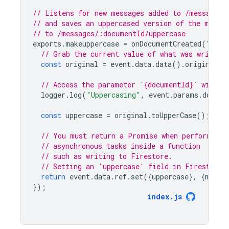
// Listens for new messages added to /messages/
// and saves an uppercased version of the messa
// to /messages/:documentId/uppercase
exports
.
makeuppercase
=
onDocumentCreated
(
"/mes
// Grab the current value of what was written
const
original
=
event
.
data
.
data
().
original
;
// Access the parameter `{documentId}` with `
logger
.
log
(
"Uppercasing"
,
event
.
params
.
docume
const
uppercase
=
original
.
toUpperCase
();
// You must return a Promise when performing
// asynchronous tasks inside a function
// such as writing to Firestore.
// Setting an 'uppercase' field in Firestore 
return
event
.
data
.
ref
.
set
({
uppercase
},
{
merge
});
index
.
js