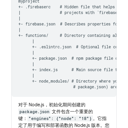
myproject

+- .firebaserc    # Hidden file that helps you q
|                 # projects with `firebase use`
|

+- firebase.json  # Describes properties for you
|

+- functions/     # Directory containing all you
      |

      +- .eslintrc.json  # Optional file contain
      |

      +- package.json  # npm package file descr
      |

      +- index.js      # Main source file for y
      |

      +- node_modules/ # Directory where your de
对于 Node.js，初始化期间创建的
package.json
文件包含一个重要的
键：
"engines": {"node": "18"}
。它指
定了用于编写和部署函数的 Node.js 版本。您