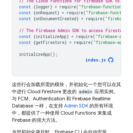
// The Cloud Functions for Firebase SDK to crea
const
{
logger
}
=
require
(
"firebase-functions"
);
const
{
onRequest
}
=
require
(
"firebase-functions
const
{
onDocumentCreated
}
=
require
(
"firebase-f
// The Firebase Admin SDK to access Firestore.
const
{
initializeApp
}
=
require
(
"firebase-admin
const
{
getFirestore
}
=
require
(
"firebase-admin/
initializeApp
();
index
.
js
这些行会加载所需的模块，并初始化一个您可以在其
中进行
Cloud Firestore
更改的
admin
应用实例。
与
FCM
、
Authentication
和
Firebase Realtime
Database
一样，在支持
Admin SDK
的所有环境
中，都提供了一种使用
Cloud Functions
来集成
Firebase 的强大方法。
当您初始化项目时，
Firebase
CLI 会自动安装