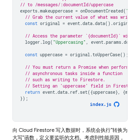
// to /messages/:documentId/uppercase
exports
.
makeuppercase
=
onDocumentCreated
(
"/mes
// Grab the current value of what was written
const
original
=
event
.
data
.
data
().
original
;
// Access the parameter `{documentId}` with `
logger
.
log
(
"Uppercasing"
,
event
.
params
.
docume
const
uppercase
=
original
.
toUpperCase
();
// You must return a Promise when performing
// asynchronous tasks inside a function
// such as writing to Firestore.
// Setting an 'uppercase' field in Firestore 
return
event
.
data
.
ref
.
set
({
uppercase
},
{
merge
});
index
.
js
向
Cloud Firestore
写入数据时，系统会执行“转换为
大写”函数，定义要监听的文档。考虑到性能原因，