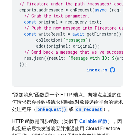
// Firestore under the path /messages/:document
exports
.
addmessage
=
onRequest
(
async
(
req
,
res
)
// Grab the text parameter.
const
original
=
req
.
query
.
text
;
// Push the new message into Firestore using 
const
writeResult
=
await
getFirestore
()
.
collection
(
"messages"
)
.
add
({
original
:
original
});
// Send back a message that we've successfull
res
.
json
({
result
:
`Message with ID: 
${
writeRe
});
index
.
js
“添加消息”函数是一个 HTTP 端点。向端点发送的任
何请求都会导致将请求和响应对象传递给平台的请求
处理程序（
onRequest()
或
on_request
）。
HTTP 函数是同步函数（类似于
Callable 函数
），因
此您应该尽快发送响应并推迟使用
Cloud Firestore