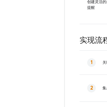
创建灵活的
提醒
实现流
关
集