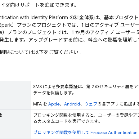
プロバイダ向けサポートを追加できます。
tication
with Identity Platform
の料金体系は、基本プロダクト
park）プランのプロジェクトでは、1 日のアクティブ ユーザーの
ze）プランのプロジェクトでは、1 か月のアクティブ ユーザー 5
発生します。アップグレードする前に、料金への影響を理解し
制限については以下をご覧ください。
SMS による多要素認証は、第 2 のセキュリティ層
データを保護します。
MFA を
Apple
、
Android
、
ウェブ
の各アプリに追加す
数
ブロッキング関数を使用すると、ユーザーの登録やア
るカスタムコードを実行できます。
ブロッキング関数を使用して
Firebase Authentication