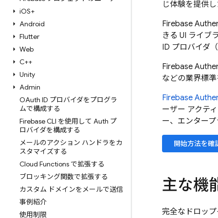
じ体験を提供し
i
OS+
Firebase Authen
Android
きる UI ラ
Flutter
ID プロバイダ（
Web
C++
Firebase Authen
Unity
などの業界標準
Admin
Firebase Authen
OAuth ID プロバイダをプログラ
ムで構成する
ーザー アクティ
ー、エンタープ
Firebase CLI を使用して Auth プ
ロバイダを構成する
メールのアクション ハンドラをカ
開始方法を確
スタマイズする
Cloud Functions で拡張する
ブロッキング関数で拡張する
主な機
カスタム ドメインをメールで送信
事例紹介
完全なドロップ
使用制限