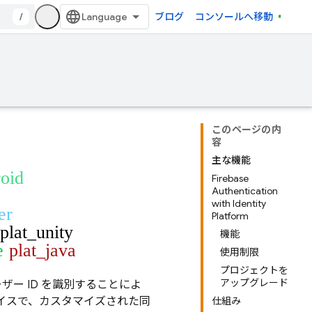
/
ブログ
コンソールへ移動
このページの内
容
主な機能
roid
Firebase
Authentication
with Identity
er
Platform
plat_unity
機能
e
plat_java
使用制限
プロジェクトを
アップグレード
ザー ID を識別することによ
イスで、カスタマイズされた同
仕組み