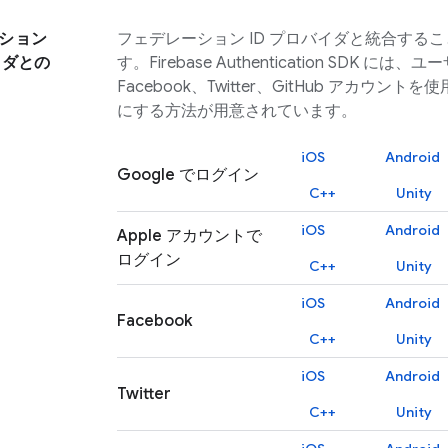
ション
フェデレーション ID プロバイダと統合する
イダとの
す。
Firebase Authentication
SDK には、ユーザ
Facebook、Twitter、GitHub アカウ
にする方法が用意されています。
iOS
Android
Google でログイン
C++
Unity
iOS
Android
Apple アカウントで
ログイン
C++
Unity
iOS
Android
Facebook
C++
Unity
iOS
Android
Twitter
C++
Unity