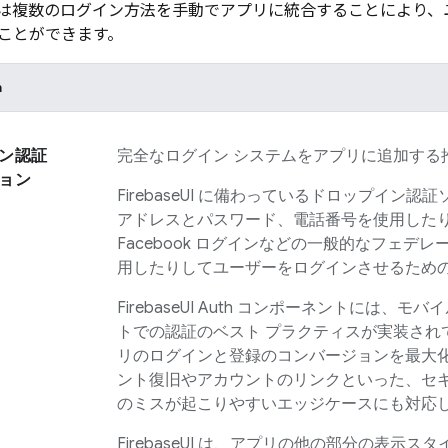
または複数のログイン方法を手動でアプリに統合することにより
ことができます。
h
ン認証
完全なログイン システムをアプリに追加する
ョン
FirebaseUI
に備わっているドロップイン認証
アドレスとパスワード、電話番号を使用したり、
Facebook ログインなどの一般的なフェデレ
用したりしてユーザーをログインさせるための 
FirebaseUI
Auth コンポーネントには、モバ
トでの認証のベスト プラクティスが実装され
リのログインと登録のコンバージョンを最大
ント復旧やアカウントのリンクといった、セ
のミスが起こりやすいエッジケースにも対応
FirebaseUI
は、アプリの他の部分の表示スタ