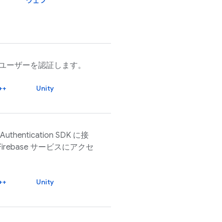
ウェブ
てユーザーを認証します。
++
Unity
 Authentication
SDK に接
Firebase
サービスにアクセ
++
Unity