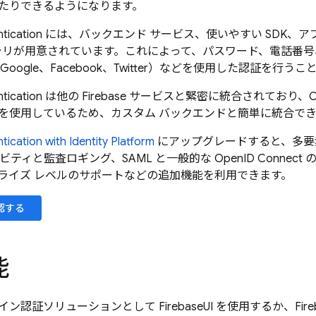
たりできるようになります。
tication
には、バックエンド サービス、使いやすい SDK、
イブラリが用意されています。これによって、パスワード、電話番
Google、Facebook、Twitter）などを使用した認証を行う
tication
は他の
Firebase
サービスと緊密に統合されており、OAuth 2
を使用しているため、カスタム バックエンドと簡単に統合で
tication
with Identity Platform
にアップグレードすると、多要
ビティと監査ロギング、SAML と一般的な OpenID Connec
ライズ レベルのサポートなどの追加機能を利用できます。
認する
能
イン認証ソリューションとして
FirebaseUI
を使用するか、
Fir