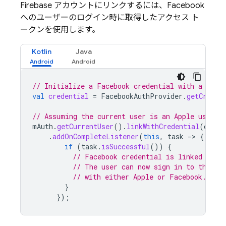
Firebase アカウントにリンクするには、Facebook
へのユーザーのログイン時に取得したアクセス ト
ークンを使用します。
Kotlin
Java
// Initialize a Facebook credential with a Face
val
credential
=
FacebookAuthProvider
.
getCreden
// Assuming the current user is an Apple user l
mAuth
.
getCurrentUser
().
linkWithCredential
(
crede
.
addOnCompleteListener
(
this
,
task
-
>
{
if
(
task
.
isSuccessful
())
{
// Facebook credential is linked to t
// The user can now sign in to the sa
// with either Apple or Facebook.
}
});