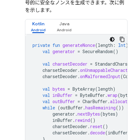
号的に安全なノンスを生成できます。次に例
を示します。
Kotlin
Java
private
fun
generateNonce
(
length
:
Int
):
St
val
generator
=
SecureRandom
()
val
charsetDecoder
=
StandardCharsets
.
U
charsetDecoder
.
onUnmappableCharacter
(
C
charsetDecoder
.
onMalformedInput
(
Coding
val
bytes
=
ByteArray
(
length
)
val
inBuffer
=
ByteBuffer
.
wrap
(
bytes
)
val
outBuffer
=
CharBuffer
.
allocate
(
le
while
(
outBuffer
.
hasRemaining
())
{
generator
.
nextBytes
(
bytes
)
inBuffer
.
rewind
()
charsetDecoder
.
reset
()
charsetDecoder
.
decode
(
inBuffer
,
ou
}