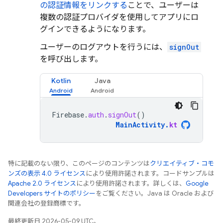
の認証情報をリンクする
ことで、ユーザーは
複数の認証プロバイダを使用してアプリにロ
グインできるようになります。
ユーザーのログアウトを行うには、
signOut
を呼び出します。
Kotlin
Java
Firebase
.
auth
.
signOut
()
MainActivity
.
kt
特に記載のない限り、このページのコンテンツは
クリエイティブ・コモ
ンズの表示 4.0 ライセンス
により使用許諾されます。コードサンプルは
Apache 2.0 ライセンス
により使用許諾されます。詳しくは、
Google
Developers サイトのポリシー
をご覧ください。Java は Oracle および
関連会社の登録商標です。
最終更新日 2026-05-09 UTC。