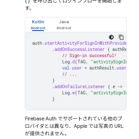
()
を呼び出してログインフローを開始しま
す。
Kotlin
Java
auth
.
startActivityForSignInWithProvider
(
th
.
addOnSuccessListener
{
authResult
// Sign-in successful!
Log
.
d
(
TAG
,
"activitySignIn:onS
val
user
=
authResult
.
user
// ...
}
.
addOnFailureListener
{
e
-
Log
.
w
(
TAG
,
"activitySignIn:onF
}
Firebase Auth でサポートされている他のプ
ロバイダとは異なり、Apple では写真の URL
が提供されません。