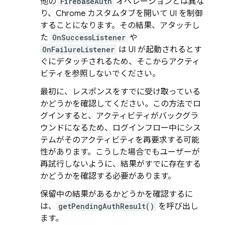
他の
FirebaseAuth
オペレーションとは異な
り、Chrome カスタムタブを開いて UI を制御
することになります。その結果、アタッチし
た
OnSuccessListener
や
OnFailureListener
は UI が起動されるとす
ぐにデタッチされるため、そこからアクティ
ビティを参照しないでください。
最初に、レスポンスをすでに受け取っている
かどうかを確認してください。この方法でロ
グインすると、アクティビティがバックグラ
ウンドになるため、ログインフロー中にシス
テムがそのアクティビティを再要求する可能
性があります。こうした場合でもユーザーが
再試行しないように、結果がすでに存在する
かどうかを確認する必要があります。
保留中の結果があるかどうかを確認するに
は、
getPendingAuthResult()
を呼び出し
ます。