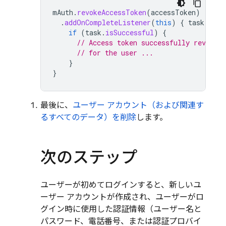
mAuth
.
revokeAccessToken
(
accessToken
)
.
addOnCompleteListener
(
this
)
{
task
-
if
(
task
.
isSuccessful
)
{
// Access token successfully revoked
// for the user ...
}
}
最後に、
ユーザー アカウント（および関連す
るすべてのデータ）を削除
します。
次のステップ
ユーザーが初めてログインすると、新しいユ
ーザー アカウントが作成され、ユーザーがロ
グイン時に使用した認証情報（ユーザー名と
パスワード、電話番号、または認証プロバイ