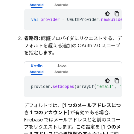
val
provider
=
OAuthProvider
.
newBuilder
(
"a
省略可:
認証プロバイダにリクエストする、デ
フォルトを超える追加の OAuth 2.0 スコープ
を指定します。
Kotlin
Java
provider
.
setScopes
(
arrayOf
(
"email"
,
"name
デフォルトでは、[
1 つのメールアドレスにつ
き 1 つのアカウント
] が有効である場合、
Firebase ではメールアドレスと名前のスコー
プをリクエストします。この設定を [
1 つのメ