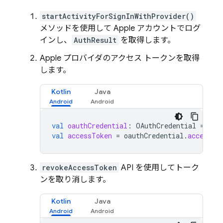
startActivityForSignInWithProvider()
メソッドを使用して Apple アカウントでログ
インし、
AuthResult
を取得します。
Apple プロバイダのアクセス トークンを取得
します。
Kotlin
Java
val
oauthCredential
:
OAuthCredential
=
au
val
accessToken
=
oauthCredential
.
accessTo
revokeAccessToken
API を使用してトーク
ンを取り消します。
Kotlin
Java