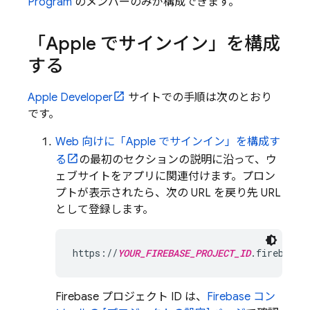
Program
のメンバーのみが構成できます。
「Apple でサインイン」を構成
する
Apple Developer
サイトでの手順は次のとおり
です。
Web 向けに「Apple でサインイン」を構成す
る
の最初のセクションの説明に沿って、ウ
ェブサイトをアプリに関連付けます。プロン
プトが表示されたら、次の URL を戻り先 URL
として登録します。
https://
YOUR_FIREBASE_PROJECT_ID
.firebasea
Firebase プロジェクト ID は、
Firebase
コン