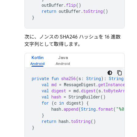
outBuffer
.
flip
()
return
outBuffer
.
toString
()
}
次に、ノンスの SHA246 ハッシュを 16 進数
文字列として取得します。
Kotlin
Java
private
fun
sha256
(
s
:
String
):
String
{
val
md
=
MessageDigest
.
getInstance
(
"SH
val
digest
=
md
.
digest
(
s
.
toByteArray
()
val
hash
=
StringBuilder
()
for
(
c
in
digest
)
{
hash
.
append
(
String
.
format
(
"%02x"
,
}
return
hash
.
toString
()
}