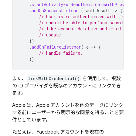
.
startActivityForReauthenticateWithProvider
.
addOnSuccessListener
(
authResult
-
>
{
// User is re-authenticated with fresh t
// should be able to perform sensitive 
// like account deletion and email or p
// update.
})
.
addOnFailureListener
(
e
-
>
{
// Handle failure.
})
また、
linkWithCredential()
を使用して、複数
の ID プロバイダを既存のアカウントにリンクでき
ます。
Apple は、Apple アカウントを他のデータにリンク
する前にユーザーから明示的な同意を得ることを要
件としています。
たとえば、Facebook アカウントを現在の