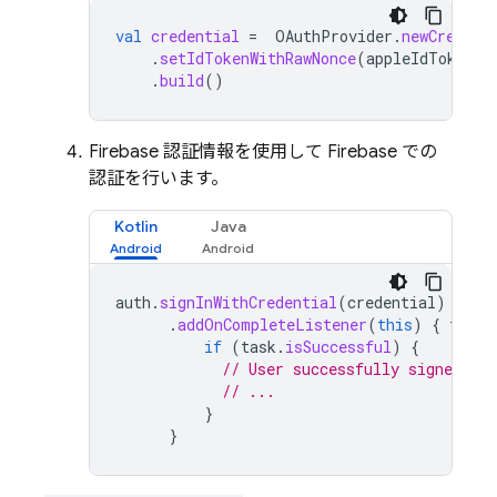
val
credential
=
OAuthProvider
.
newCredent
.
setIdTokenWithRawNonce
(
appleIdToken
,
.
build
()
Firebase 認証情報を使用して Firebase での
認証を行います。
Kotlin
Java
auth
.
signInWithCredential
(
credential
)
.
addOnCompleteListener
(
this
)
{
task
if
(
task
.
isSuccessful
)
{
// User successfully signed in
// ...
}
}