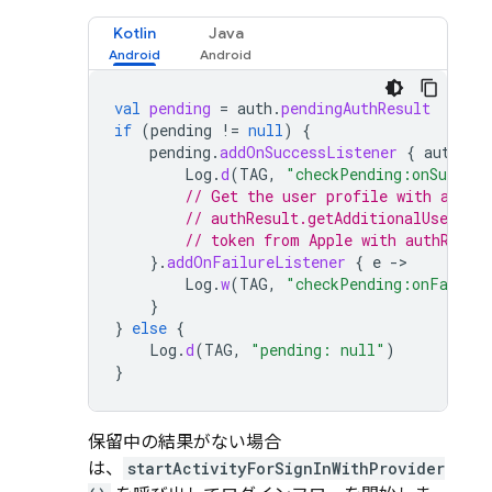
Kotlin
Java
val
pending
=
auth
.
pendingAuthResult
if
(
pending
!=
null
)
{
pending
.
addOnSuccessListener
{
authRes
Log
.
d
(
TAG
,
"checkPending:onSuccess
// Get the user profile with authR
// authResult.getAdditionalUserInf
// token from Apple with authResul
}.
addOnFailureListener
{
e
-
Log
.
w
(
TAG
,
"checkPending:onFailur
}
}
else
{
Log
.
d
(
TAG
,
"pending: null"
)
}
保留中の結果がない場合
は、
startActivityForSignInWithProvider