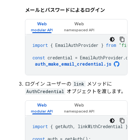
メールとパスワードによるログイン
Web
Web
import
{
EmailAuthProvider
}
from
"firebas
const
credential
=
EmailAuthProvider
.
crede
auth_make_email_credential
.
js
ログイン ユーザーの
link
メソッドに
AuthCredential
オブジェクトを渡します。
Web
Web
import
{
getAuth
,
linkWithCredential
}
fro
const
auth
=
getAuth
();