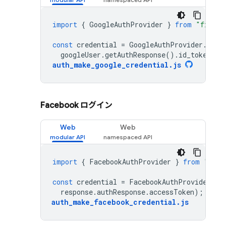
import
{
GoogleAuthProvider
}
from
"fireba
const
credential
=
GoogleAuthProvider
.
cred
googleUser
.
getAuthResponse
().
id_token
);
auth_make_google_credential
.
js
Facebook ログイン
Web
Web
import
{
FacebookAuthProvider
}
from
"fire
const
credential
=
FacebookAuthProvider
.
cr
response
.
authResponse
.
accessToken
);
auth_make_facebook_credential
.
js