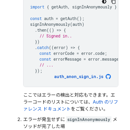
import
{
getAuth
,
signInAnonymously
}
from
const
auth
=
getAuth
();
signInAnonymously
(
auth
)
.
then
(()
=
>
{
// Signed in..
})
.
catch
((
error
)
=
>
{
const
errorCode
=
error
.
code
;
const
errorMessage
=
error
.
message
;
// ...
});
auth_anon_sign_in
.
js
ここではエラーの検出と対応もできます。エ
ラーコードのリストについては、
Auth のリフ
ァレンス ドキュメント
をご覧ください。
エラーが発生せずに
signInAnonymously
メ
ソッドが完了した場