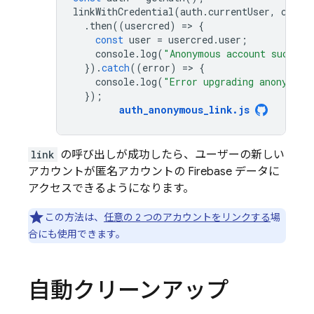
linkWithCredential
(
auth
.
currentUser
,
crede
.
then
((
usercred
)
=
>
{
const
user
=
usercred
.
user
;
console
.
log
(
"Anonymous account success
}).
catch
((
error
)
=
>
{
console
.
log
(
"Error upgrading anonymous
});
auth_anonymous_link
.
js
link
の呼び出しが成功したら、ユーザーの新しい
アカウントが匿名アカウントの Firebase データに
アクセスできるようになります。
この方法は、
任意の 2 つのアカウントをリンクする
場
合にも使用できます。
自動クリーンアップ