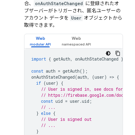
合、
onAuthStateChanged
に登録されたオ
ブザーバーがトリガーされ、匿名ユーザーの
アカウント データを
User
オブジェクトから
取得できます。
Web
Web
import
{
getAuth
,
onAuthStateChanged
}
fro
const
auth
=
getAuth
();
onAuthStateChanged
(
auth
,
(
user
)
=
>
{
if
(
user
)
{
// User is signed in, see docs for a li
// https://firebase.google.com/docs/re
const
uid
=
user
.
uid
;
// ...
}
else
{
// User is signed out
// ...
}