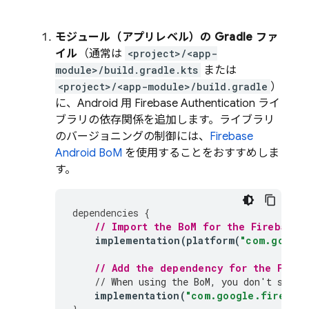
モジュール（アプリレベル）の Gradle ファ
イル
（通常は
<project>/<app-
module>/build.gradle.kts
または
<project>/<app-module>/build.gradle
）
に、Android 用
Firebase Authentication
ライ
ブラリの依存関係を追加します。ライブラリ
のバージョニングの制御には、
Firebase
Android BoM
を使用することをおすすめしま
す。
dependencies
{
// Import the 
BoM
 for the Firebase 
implementation
(
platform
(
"com.google
// Add the dependency for the 
Fireb
// When using the 
BoM
, you don't speci
implementation
(
"com.google.firebase