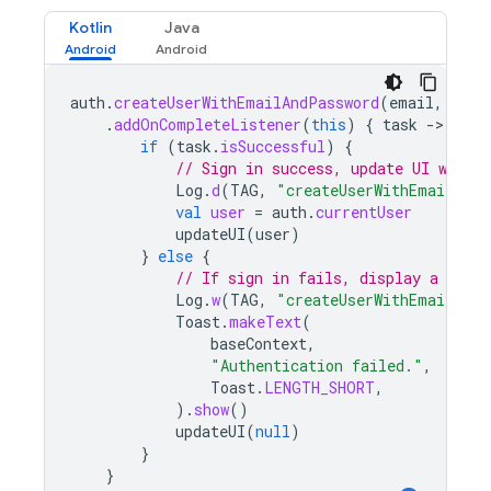
Kotlin
Java
auth
.
createUserWithEmailAndPassword
(
email
,
pass
.
addOnCompleteListener
(
this
)
{
task
-
if
(
task
.
isSuccessful
)
{
// Sign in success, update UI with 
Log
.
d
(
TAG
,
"createUserWithEmail:suc
val
user
=
auth
.
currentUser
updateUI
(
user
)
}
else
{
// If sign in fails, display a mess
Log
.
w
(
TAG
,
"createUserWithEmail:fai
Toast
.
makeText
(
baseContext
,
"Authentication failed."
,
Toast
.
LENGTH_SHORT
,
).
show
()
updateUI
(
null
)
}
}