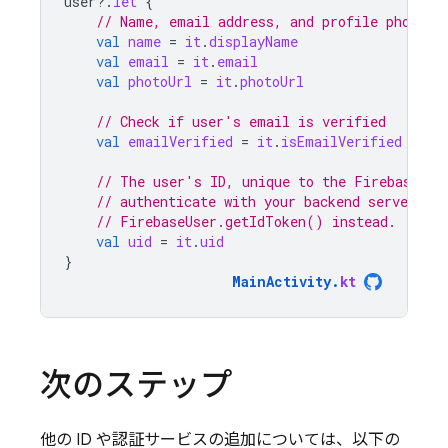
user
?.
let
{
// Name, email address, and profile photo U
val
name
=
it
.
displayName
val
email
=
it
.
email
val
photoUrl
=
it
.
photoUrl
// Check if user's email is verified
val
emailVerified
=
it
.
isEmailVerified
// The user's ID, unique to the Firebase pr
// authenticate with your backend server, if
// FirebaseUser.getIdToken() instead.
val
uid
=
it
.
uid
}
MainActivity
.
kt
次のステップ
他の ID や認証サービスの追加については、以下の