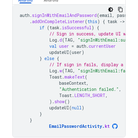
auth
.
signInWithEmailAndPassword
(
email
,
password
.
addOnCompleteListener
(
this
)
{
task
-
if
(
task
.
isSuccessful
)
{
// Sign in success, update UI with 
Log
.
d
(
TAG
,
"signInWithEmail:success
val
user
=
auth
.
currentUser
updateUI
(
user
)
}
else
{
// If sign in fails, display a mess
Log
.
w
(
TAG
,
"signInWithEmail:failure
Toast
.
makeText
(
baseContext
,
"Authentication failed."
,
Toast
.
LENGTH_SHORT
,
).
show
()
updateUI
(
null
)
}
}
EmailPasswordActivity
.
kt