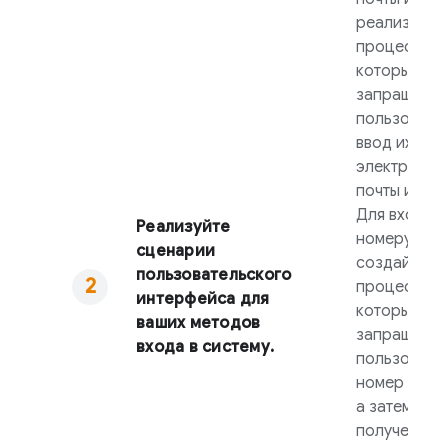
реализуйте
процесс,
который
запрашивае
пользовате
ввод их ад
электронно
почты и пар
Для входа 
Реализуйте
номеру тел
сценарии
создайте
пользовательского
процесс,
интерфейса для
который
ваших методов
запрашивае
входа в систему.
пользовате
номер теле
а затем код
полученног