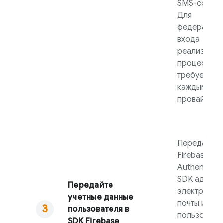
SMS-сообщ
Для
федеративн
входа
реализуйте
процесс,
требуемый
каждым
провайдеро
Передайте 
Firebase
Authenticat
SDK адрес
Передайте
электронно
учетные данные
почты и пар
пользователя в
пользовате
SDK
Firebase