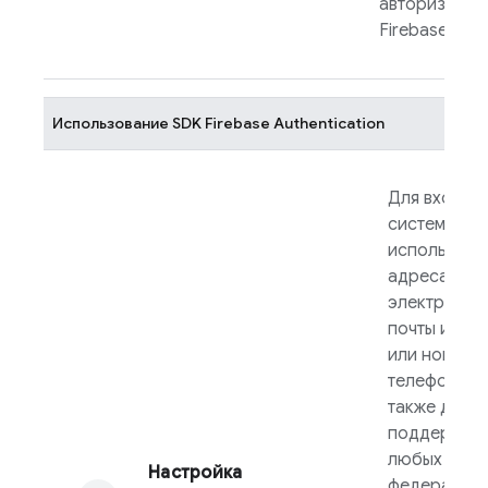
авторизации
FirebaseUI
.
Использование SDK
Firebase Authentication
Для входа в
систему с
использова
адреса
электронно
почты и пар
или номера
телефона, а
также для
поддержки
любых
Настройка
федеративн