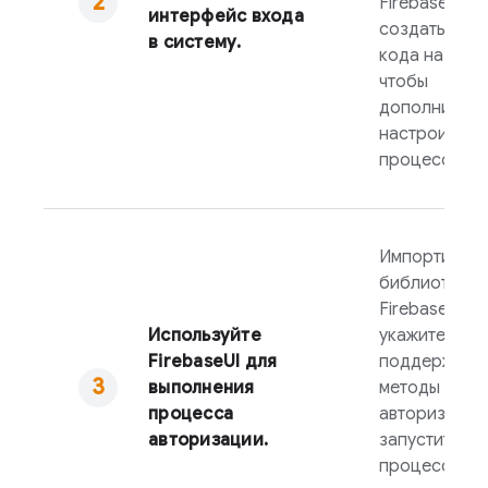
FirebaseUI
, 
интерфейс входа
создать фор
в систему.
кода на GitH
чтобы
дополнитель
настроить
процесс вхо
Импортируйт
библиотеку
FirebaseUI
,
Используйте
укажите
FirebaseUI
для
поддержива
выполнения
методы
процесса
авторизации
авторизации.
запустите
процесс