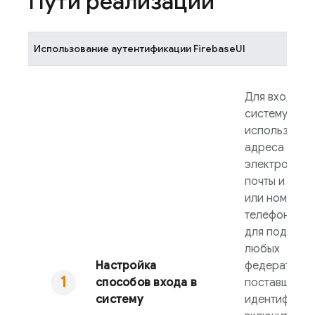
Пути реализации
Использование аутентификации
FirebaseUI
Для входа в
систему с
использован
адреса
электронной
почты и паро
или номера
телефона, а 
для поддерж
любых
Настройка
федеративны
способов входа в
поставщиков
систему
идентификац