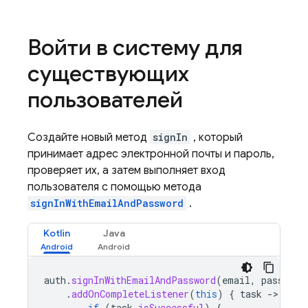
Войти в систему для
существующих
пользователей
Создайте новый метод
signIn
, который
принимает адрес электронной почты и пароль,
проверяет их, а затем выполняет вход
пользователя с помощью метода
signInWithEmailAndPassword
.
Kotlin
Java
auth
.
signInWithEmailAndPassword
(
email
,
password
.
addOnCompleteListener
(
this
)
{
task
-
if
(
task
.
isSuccessful
)
{