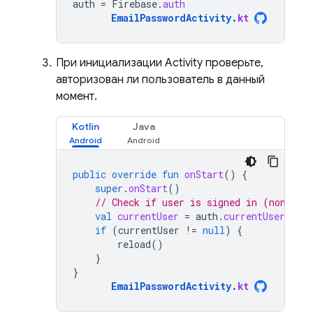
auth
=
Firebase
.
auth
EmailPasswordActivity
.
kt
При инициализации Activity проверьте,
авторизован ли пользователь в данный
момент.
Kotlin
Java
public
override
fun
onStart
()
{
super
.
onStart
()
// Check if user is signed in (non-nul
val
currentUser
=
auth
.
currentUser
if
(
currentUser
!=
null
)
{
reload
()
}
}
EmailPasswordActivity
.
kt