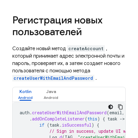
Регистрация новых
пользователей
Создайте новый метод
createAccount
,
который принимает адрес электронной почты и
пароль, проверяет их, а затем создает нового
пользователя с помощью метода
createUserWithEmailAndPassword
.
Kotlin
Java
auth
.
createUserWithEmailAndPassword
(
email
,
pass
.
addOnCompleteListener
(
this
)
{
task
-
if
(
task
.
isSuccessful
)
{
// Sign in success, update UI with 
Log
.
d
(
TAG
,
"createUserWithEmail:suc