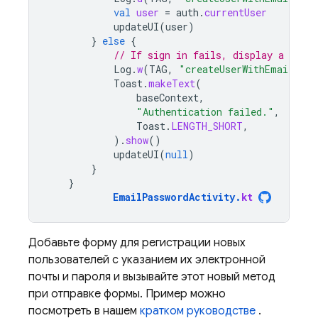
val
user
=
auth
.
currentUser
updateUI
(
user
)
}
else
{
// If sign in fails, display a mess
Log
.
w
(
TAG
,
"createUserWithEmail:fai
Toast
.
makeText
(
baseContext
,
"Authentication failed."
,
Toast
.
LENGTH_SHORT
,
).
show
()
updateUI
(
null
)
}
}
EmailPasswordActivity
.
kt
Добавьте форму для регистрации новых
пользователей с указанием их электронной
почты и пароля и вызывайте этот новый метод
при отправке формы. Пример можно
посмотреть в нашем
кратком руководстве
.