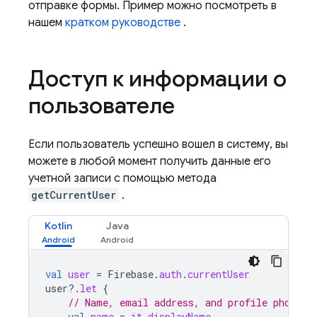
отправке формы. Пример можно посмотреть в
нашем
кратком руководстве
.
Доступ к информации о
пользователе
Если пользователь успешно вошел в систему, вы
можете в любой момент получить данные его
учетной записи с помощью метода
getCurrentUser
.
Kotlin
Java
val
user
=
Firebase
.
auth
.
currentUser
user
?.
let
{
// Name, email address, and profile photo U
val
name
=
it
.
displayName