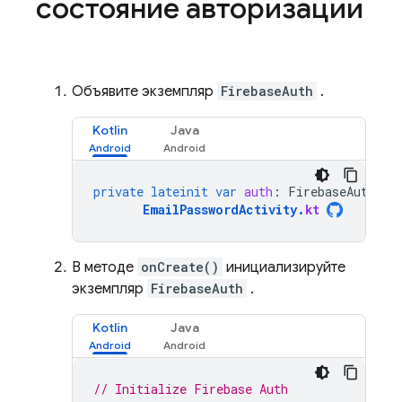
состояние авторизации
Объявите экземпляр
FirebaseAuth
.
Kotlin
Java
private
lateinit
var
auth
:
FirebaseAuth
EmailPasswordActivity
.
kt
В методе
onCreate()
инициализируйте
экземпляр
FirebaseAuth
.
Kotlin
Java
// Initialize Firebase Auth