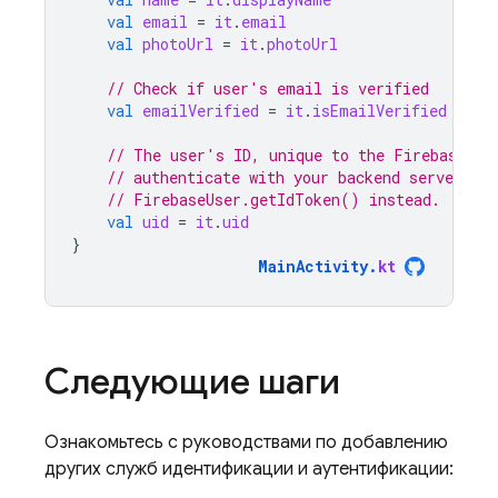
val
email
=
it
.
email
val
photoUrl
=
it
.
photoUrl
// Check if user's email is verified
val
emailVerified
=
it
.
isEmailVerified
// The user's ID, unique to the Firebase pr
// authenticate with your backend server, if
// FirebaseUser.getIdToken() instead.
val
uid
=
it
.
uid
}
MainActivity
.
kt
Следующие шаги
Ознакомьтесь с руководствами по добавлению
других служб идентификации и аутентификации: