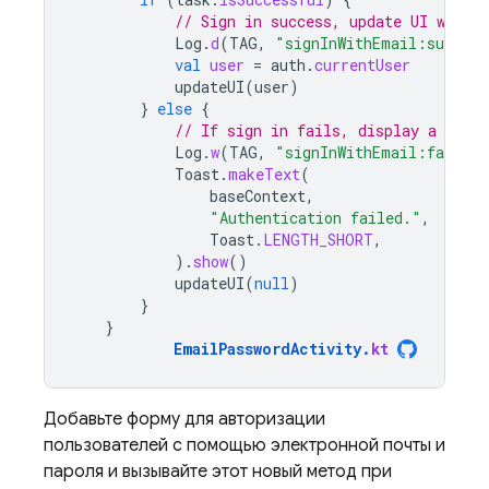
// Sign in success, update UI with 
Log
.
d
(
TAG
,
"signInWithEmail:success
val
user
=
auth
.
currentUser
updateUI
(
user
)
}
else
{
// If sign in fails, display a mess
Log
.
w
(
TAG
,
"signInWithEmail:failure
Toast
.
makeText
(
baseContext
,
"Authentication failed."
,
Toast
.
LENGTH_SHORT
,
).
show
()
updateUI
(
null
)
}
}
EmailPasswordActivity
.
kt
Добавьте форму для авторизации
пользователей с помощью электронной почты и
пароля и вызывайте этот новый метод при