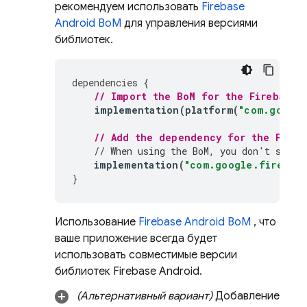
рекомендуем использовать
Firebase
Android BoM
для управления версиями
библиотек.
dependencies
{
// Import the 
BoM
 for the Firebase 
implementation
(
platform
(
"com.google
// Add the dependency for the 
Fireb
// When using the 
BoM
, you don't speci
implementation
(
"com.google.firebase
}
Использование
Firebase Android BoM
, что
ваше приложение всегда будет
использовать совместимые версии
библиотек Firebase Android.
(Альтернативный вариант)
Добавление