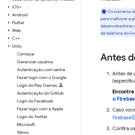
i
OS+
Os números de
Android
para melhorar a p
Flutter
desenvolvedores d
Web
de telefone do
Fi
C++
Unity
Começar
Antes 
Gerenciar usuários
Autenticação com senha
Antes de 
Fazer login com o Google
(especifi
Login do Play Games
Encontre 
Autenticação do Git
Hub
o Firebas
Login do Facebook
Fazer login com a Apple
Caso você
Login do Twitter
Firebase
Microsoft
Confira os
Yahoo