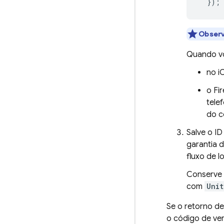
});
Obser
Quando v
no i
o Fi
tele
do c
Salve o ID
garantia d
fluxo de l
Conserve 
com
Unit
Se o retorno 
o código de ve