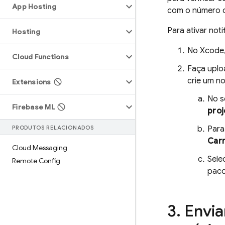
App Hosting
com o número d
Para ativar no
Hosting
No Xcode
Cloud Functions
Faça uplo
crie um n
Extensions
No s
Firebase ML
proj
PRODUTOS RELACIONADOS
Para
Carr
Cloud Messaging
Sele
Remote Config
paco
Envia