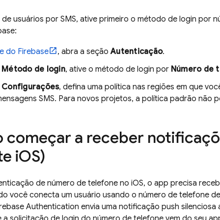
n de usuários por SMS, ative primeiro o método de login por 
base:
le do
Firebase
, abra a seção
Autenticação
.
a
Método de login
, ative o método de login por
Número de t
a
Configurações
, defina uma política nas regiões em que voc
mensagens SMS. Para novos projetos, a política padrão não p
começar a receber notificaç
e i
OS)
enticação de número de telefone no iOS, o app precisa rece
do você conecta um usuário usando o número de telefone del
irebase Authentication
envia uma notificação push silenciosa a
se a solicitação de login do número de telefone vem do seu app