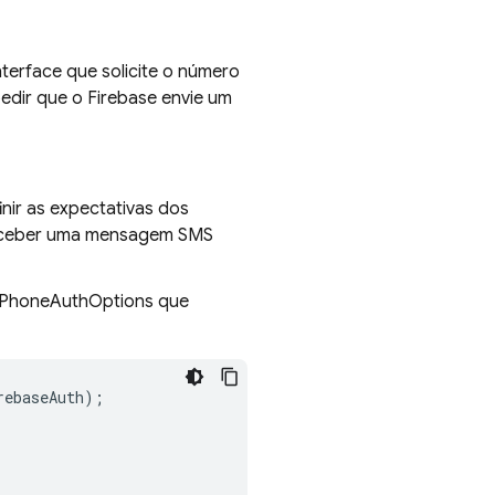
nterface que solicite o número
edir que o Firebase envie um
nir as expectativas dos
o receber uma mensagem SMS
m PhoneAuthOptions que
rebaseAuth
);