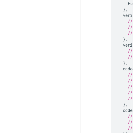
Fo
},
veri
//
//
//
},
veri
//
//
},
code
//
//
//
//
//
},
code
//
//
//