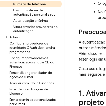
O lo
Número de telefone
Usar um sistema de
No i
autenticação personalizado
proc
Autenticação anônima
Vincular vários provedores de
Preocupa
autenticação
Admin
A autenticação
Configurar provedores de
identidade OAuth de maneira
outros métodos 
programática
Além disso, em
Configurar provedores de
fazer login em 
autenticação usando a CLI do
Firebase
Caso use o log
Personalizar gerenciador de
mais seguros e 
ações de e-mail
Ampliar com Cloud Functions
Estender com funções de
Ativa
bloqueio
Enviar domínios personalizados
projeto
por e-mail