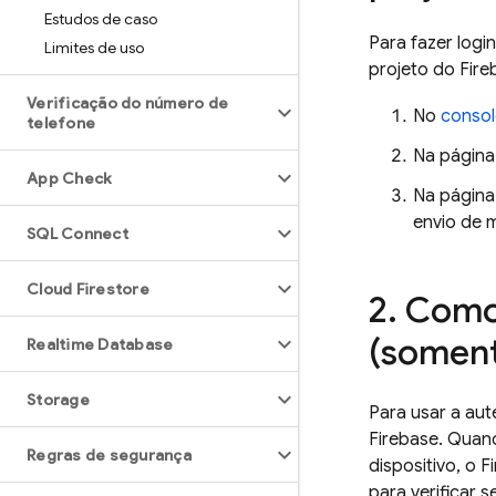
Estudos de caso
Para fazer logi
Limites de uso
projeto do Fire
Verificação do número de
No
conso
telefone
Na págin
App Check
Na págin
envio de 
SQL Connect
Cloud Firestore
Como 
(soment
Realtime Database
Storage
Para usar a aut
Firebase. Quan
Regras de segurança
dispositivo, o
F
para verificar 