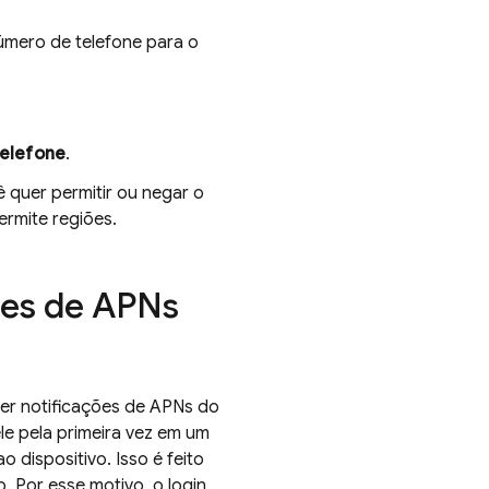
número de telefone para o
elefone
.
ê quer permitir ou negar o
ermite regiões.
ões de APNs
ber notificações de APNs do
e pela primeira vez em um
o dispositivo. Isso é feito
. Por esse motivo, o login