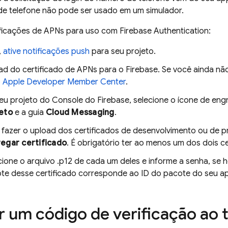
e telefone não pode ser usado em um simulador.
tificações de APNs para uso com
Firebase Authentication
:
,
ative notificações push
para seu projeto.
ad do certificado de APNs para o Firebase. Se você ainda não
o
Apple Developer Member Center
.
eu projeto do Console do
Firebase
, selecione o ícone de en
eto
e a guia
Cloud Messaging
.
 fazer o upload dos certificados de desenvolvimento ou de 
egar certificado
. É obrigatório ter ao menos um dos dois ce
cione o arquivo .p12 de cada um deles e informe a senha, se h
te desse certificado corresponde ao ID do pacote do seu a
r um código de verificação ao 