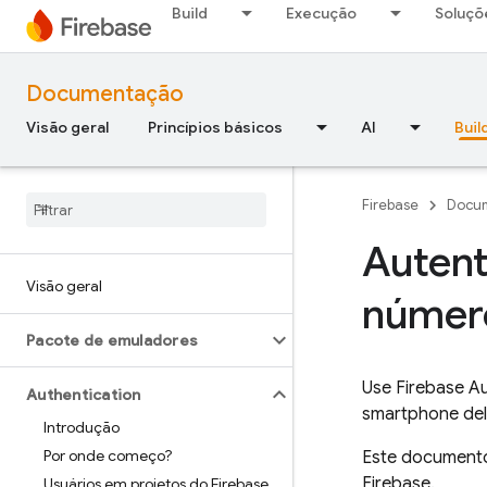
Build
Execução
Soluçõ
Documentação
Visão geral
Princípios básicos
AI
Buil
Firebase
Docu
Autent
Visão geral
número
Pacote de emuladores
Use
Firebase Au
Authentication
smartphone del
Introdução
Por onde começo?
Este documento
Firebase.
Usuários em projetos do Firebase