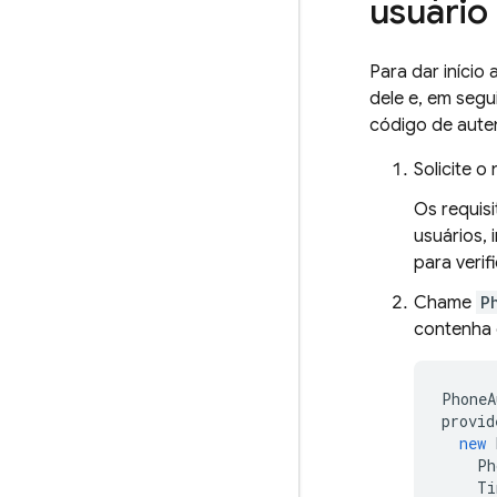
usuário
Para dar início
dele e, em seg
código de aute
Solicite o
Os requis
usuários,
para verif
Chame
P
contenha 
PhoneA
provid
new
Ph
Ti