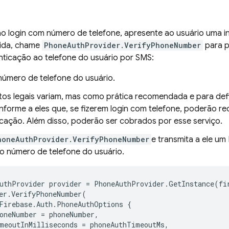
 ao login com número de telefone, apresente ao usuário uma i
uida, chame
PhoneAuthProvider.VerifyPhoneNumber
para p
nticação ao telefone do usuário por SMS:
 número de telefone do usuário.
itos legais variam, mas como prática recomendada e para defi
 informe a eles que, se fizerem login com telefone, poderã
icação. Além disso, poderão ser cobrados por esse serviço.
honeAuthProvider.VerifyPhoneNumber
e transmita a ele u
o número de telefone do usuário.
uthProvider
provider
=
PhoneAuthProvider
.
GetInstance
(
fi
er
.
VerifyPhoneNumber
(
Firebase
.
Auth
.
PhoneAuthOptions
{
oneNumber
=
phoneNumber
,
meoutInMilliseconds
=
phoneAuthTimeoutMs
,