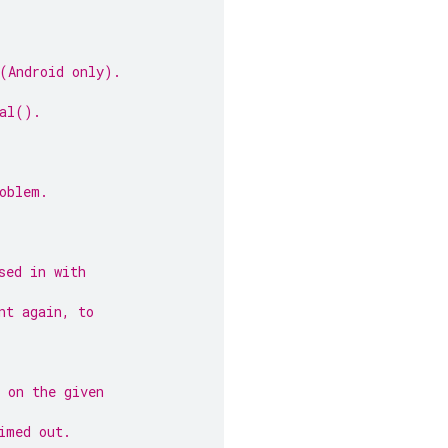
 (Android only).
ial().
oblem.
sed in with
nt again, to
 on the given
imed out.