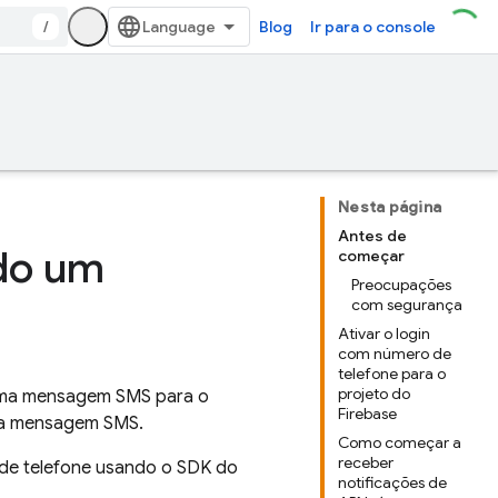
/
Blog
Ir para o console
Nesta página
Antes de
ndo um
começar
Preocupações
com segurança
Ativar o login
com número de
telefone para o
projeto do
r uma mensagem SMS para o
Firebase
 na mensagem SMS.
Como começar a
receber
de telefone usando o SDK do
notificações de