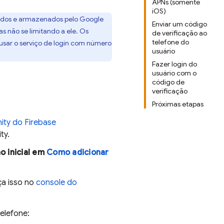
APNs (somente
iOS)
iados e armazenados pelo Google
Enviar um código
s não se limitando a ele. Os
de verificação ao
telefone do
usar o serviço de login com número
usuário
Fazer login do
usuário com o
código de
verificação
Próximas etapas
ity
do
Firebase
ty.
o inicial em
Como adicionar
ça isso no
console do
elefone: