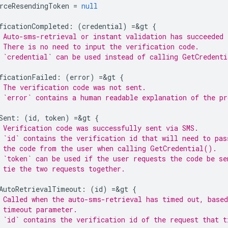
rceResendingToken
=
null
ficationCompleted
:
(
credential
)
=&
gt
{
 Auto-sms-retrieval or instant validation has succeeded
 There is no need to input the verification code.
 `credential` can be used instead of calling GetCredent
ficationFailed
:
(
error
)
=&
gt
{
 The verification code was not sent.
 `error` contains a human readable explanation of the pr
Sent
:
(
id
,
token
)
=&
gt
{
 Verification code was successfully sent via SMS.
 `id` contains the verification id that will need to pas
 the code from the user when calling GetCredential().
 `token` can be used if the user requests the code be se
 tie the two requests together.
AutoRetrievalTimeout
:
(
id
)
=&
gt
{
 Called when the auto-sms-retrieval has timed out, based
 timeout parameter.
 `id` contains the verification id of the request that t