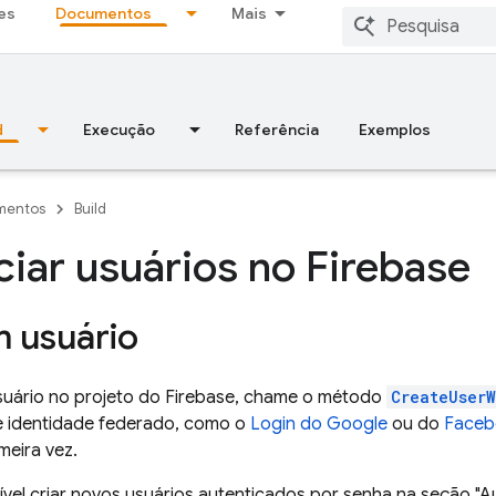
es
Documentos
Mais
d
Execução
Referência
Exemplos
mentos
Build
iar usuários no Firebase
m usuário
usuário no projeto do Firebase, chame o método
CreateUserW
 identidade federado, como o
Login do Google
ou do
Faceb
meira vez.
vel criar novos usuários autenticados por senha na seção "