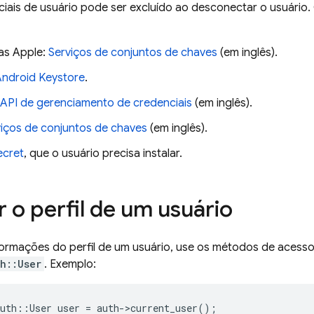
ciais de usuário pode ser excluído ao desconectar o usuário.
as Apple:
Serviços de conjuntos de chaves
(em inglês).
Android Keystore
.
API de gerenciamento de credenciais
(em inglês).
viços de conjuntos de chaves
(em inglês).
ecret
, que o usuário precisa instalar.
 o perfil de um usuário
formações do perfil de um usuário, use os métodos de acesso
h::User
. Exemplo:
uth
::
User
user
=
auth
-
>
current_user
();