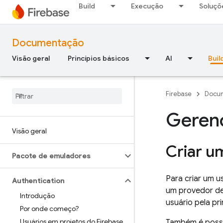
Build
Execução
Soluçõ
Documentação
Visão geral
Princípios básicos
AI
Buil
Firebase
Docu
Gerenc
Visão geral
Criar u
Pacote de emuladores
Para criar um 
Authentication
um provedor de
Introdução
usuário pela pri
Por onde começo?
Usuários em projetos do Firebase
Também é possí