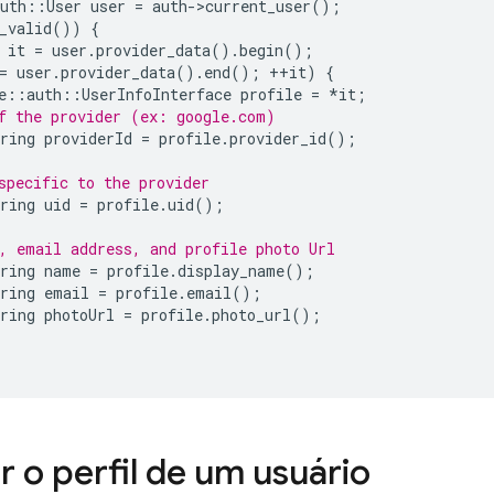
uth
::
User
user
=
auth
-
>
current_user
();
_valid
())
{
it
=
user
.
provider_data
().
begin
();
=
user
.
provider_data
().
end
();
++
it
)
{
e
::
auth
::
UserInfoInterface
profile
=
*
it
;
f the provider (ex: google.com)
ring
providerId
=
profile
.
provider_id
();
specific to the provider
ring
uid
=
profile
.
uid
();
, email address, and profile photo Url
ring
name
=
profile
.
display_name
();
ring
email
=
profile
.
email
();
ring
photoUrl
=
profile
.
photo_url
();
r o perfil de um usuário