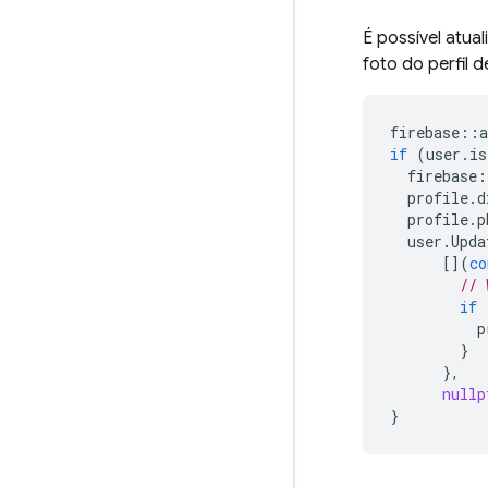
É possível atua
foto do perfil 
firebase
::
a
if
(
user
.
is
firebase
:
profile
.
d
profile
.
p
user
.
Upda
[](
co
// 
if
p
}
},
nullp
}