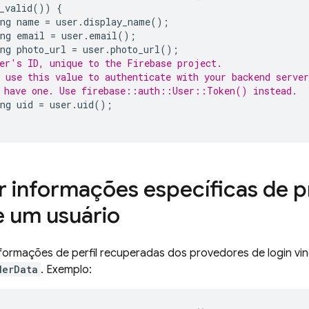
_valid
())
{
ng
name
=
user
.
display_name
();
ng
email
=
user
.
email
();
ng
photo_url
=
user
.
photo_url
();
er's ID, unique to the Firebase project.
 use this value to authenticate with your backend server
 have one. Use firebase::auth::User::Token() instead.
ng
uid
=
user
.
uid
();
 informações específicas de 
de um usuário
formações de perfil recuperadas dos provedores de login vin
derData
. Exemplo: