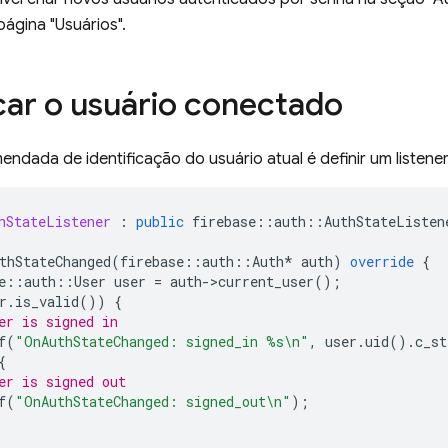
 página "Usuários".
icar o usuário conectado
endada de identificação do usuário atual é definir um listene
hStateListener
:
public
firebase
::
auth
::
AuthStateListen
thStateChanged
(
firebase
::
auth
::
Auth
*
auth
)
override
{
e
::
auth
::
User
user
=
auth
-
>
current_user
();
r
.
is_valid
())
{
er is signed in
f
(
"OnAuthStateChanged: signed_in %s
\n
"
,
user
.
uid
().
c_st
{
er is signed out
f
(
"OnAuthStateChanged: signed_out
\n
"
);