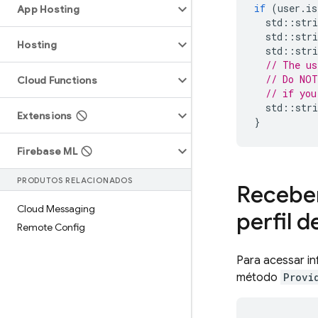
if
(
user
.
is
App Hosting
std
::
stri
std
::
stri
Hosting
std
::
stri
// The us
// Do NOT
Cloud Functions
// if you
std
::
stri
Extensions
}
Firebase ML
PRODUTOS RELACIONADOS
Receber
Cloud Messaging
perfil 
Remote Config
Para acessar in
método
Provi