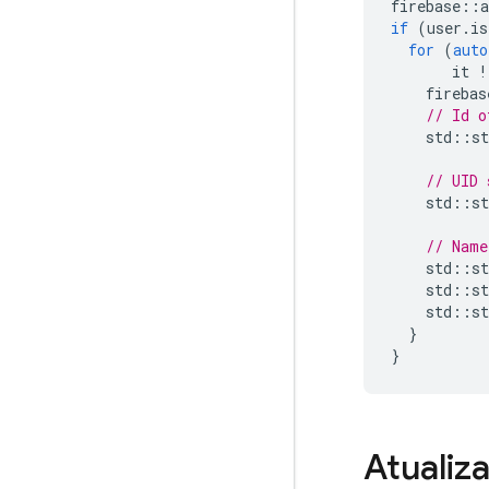
firebase
::
a
if
(
user
.
is
for
(
auto
it
!
firebas
// Id o
std
::
st
// UID 
std
::
st
// Name
std
::
st
std
::
st
std
::
st
}
}
Atualiza