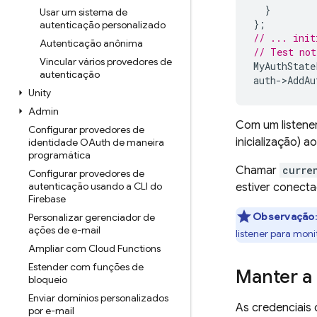
}
Usar um sistema de
};
autenticação personalizado
// ... init
Autenticação anônima
// Test not
Vincular vários provedores de
MyAuthState
autenticação
auth
-
>
AddAu
Unity
Admin
Com um listene
Configurar provedores de
inicialização) a
identidade OAuth de maneira
programática
Chamar
curre
Configurar provedores de
autenticação usando a CLI do
estiver conect
Firebase
Observação
Personalizar gerenciador de
ações de e-mail
listener para moni
Ampliar com Cloud Functions
Estender com funções de
Manter a 
bloqueio
Enviar domínios personalizados
As credenciais 
por e-mail