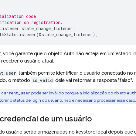
ialization code
ification on registration.
Listener
state_change_listener
;
thStateListener
(
&
state_change_listener
);
r, você garante que o objeto Auth não esteja em um estado i
o receber o usuário atual.
nt_user
também permite identificar o usuário conectado no
ado, o método
is_valid
dele vai retornar a resposta "falso".
:
pode ser inválido porque a inicialização do objeto
current_user
Aut
torar o status de login do usuário, não é necessário processar esse caso
credencial de um usuário
do usuário serão armazenadas no keystore local depois que u