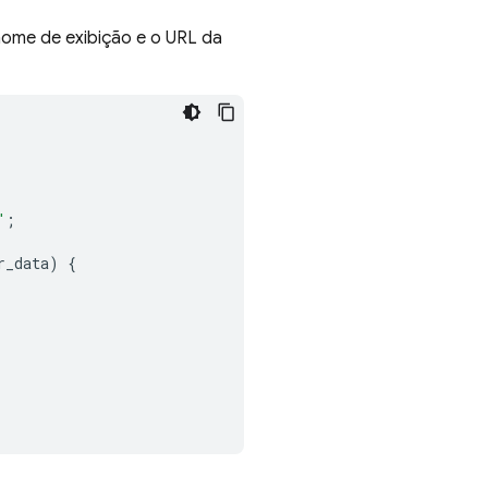
 nome de exibição e o URL da
"
;
r_data
)
{