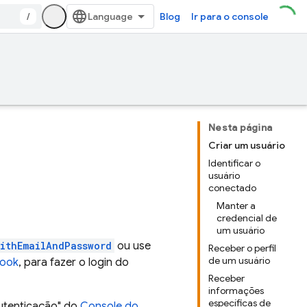
/
Blog
Ir para o console
Nesta página
Criar um usuário
Identificar o
usuário
conectado
Manter a
credencial de
um usuário
ithEmailAndPassword
ou use
Receber o perfil
de um usuário
ook
, para fazer o login do
Receber
informações
específicas de
Autenticação" do
Console do