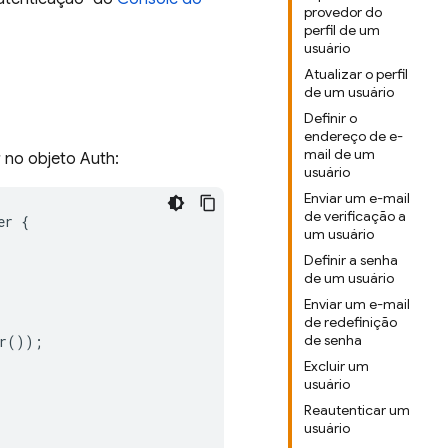
provedor do
perfil de um
usuário
Atualizar o perfil
de um usuário
Definir o
endereço de e-
mail de um
r no objeto Auth:
usuário
Enviar um e-mail
de verificação a
er
{
um usuário
Definir a senha
de um usuário
Enviar um e-mail
de redefinição
de senha
r
());
Excluir um
usuário
Reautenticar um
usuário