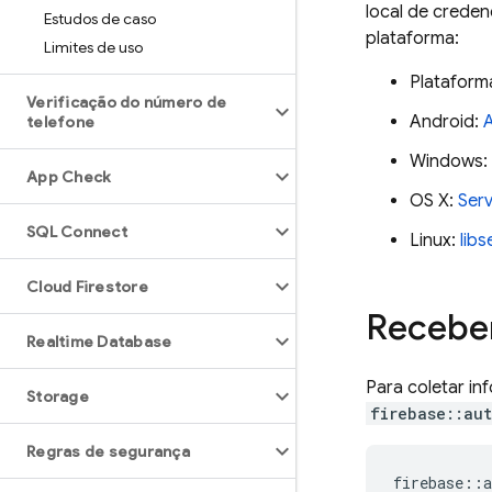
local de creden
Estudos de caso
plataforma:
Limites de uso
Plataform
Verificação do número de
Android:
telefone
Windows:
App Check
OS X:
Ser
SQL Connect
Linux:
libs
Cloud Firestore
Receber
Realtime Database
Para coletar in
Storage
firebase::aut
Regras de segurança
firebase
::
a