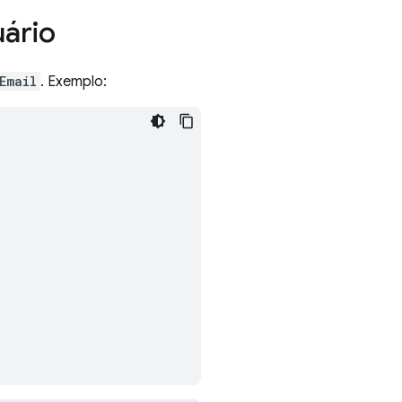
uário
Email
. Exemplo: