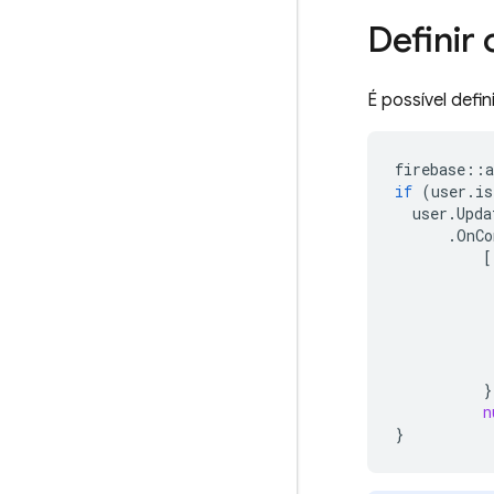
Definir
É possível defi
firebase
::
a
if
(
user
.
is
user
.
Upda
.
OnCo
[
}
n
}