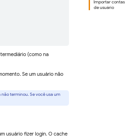
Importar contas
de usuário
ntermediário (como na
 momento. Se um usuário não
não terminou. Se você usa um
h
.
m usuário fizer login. O cache