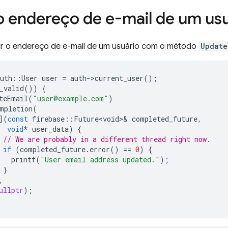
 o endereço de e-mail de um us
nir o endereço de e-mail de um usuário com o método
Update
uth
::
User
user
=
auth
-
>
current_user
();
_valid
())
{
teEmail
(
"user@example.com"
)
mpletion
(
](
const
firebase
::
Future<void>
&
completed_future
,
void
*
user_data
)
{
// We are probably in a different thread right now.
if
(
completed_future
.
error
()
==
0
)
{
printf
(
"User email address updated."
);
}
,
ullptr
);