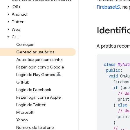
i
OS+
Firebase
, na
Android
Flutter
Identif
Web
C++
Começar
A prática recom
Gerenciar usuários
Autenticação com senha
class
MyAut
Fazer login com o Google
public
:
Login do Play Games
void
OnAu
firebas
Git
Hub
if
(
use
Login do Facebook
// Us
Fazer login com a Apple
print
Login do Twitter
}
else
// Us
Microsoft
print
Yahoo
}
Número de telefone
// ...