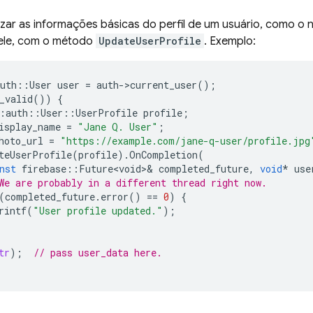
lizar as informações básicas do perfil de um usuário, como o
dele, com o método
UpdateUserProfile
. Exemplo:
uth
::
User
user
=
auth
-
>
current_user
();
_valid
())
{
:
auth
::
User
::
UserProfile
profile
;
isplay_name
=
"Jane Q. User"
;
hoto_url
=
"https://example.com/jane-q-user/profile.jpg
teUserProfile
(
profile
).
OnCompletion
(
nst
firebase
::
Future<void>
&
completed_future
,
void
*
use
We are probably in a different thread right now.
(
completed_future
.
error
()
==
0
)
{
rintf
(
"User profile updated."
);
tr
);
// pass user_data here.